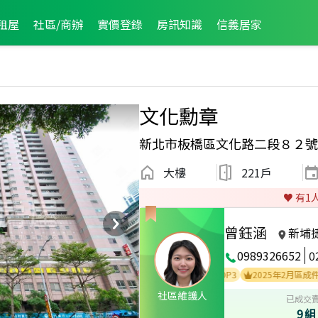
租屋
社區/商辦
實價登錄
房訊知識
信義居家
文化勳章
新北市板橋區文化路二段８２號
大樓
221戶
♥️ 有
1
曾鈺涵
新埔
0989326652
0
2025年8月區成件TOP3
2025年3月區成件TOP3
2025年2月區成件TOP1
社區維護人
已成交
9組