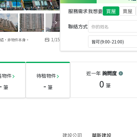
服務需求
我想要
買屋
賣屋
聯絡方式
1
/
15
紹，非物件本身。
皆可(9:00-21:00)
近一年
詢問度
售物件
待租物件
0
-
-
筆
筆
筆
建設公司
華新建設