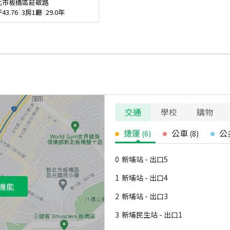
北市板橋區莊敬路
坪
43.76
3房1廳
29.0年
交通
學校
購物
捷運
公車
公
(
6
)
(
8
)
0
新埔站 - 出口5
1
新埔站 - 出口4
機能
2
新埔站 - 出口3
3
新埔民生站 - 出口1