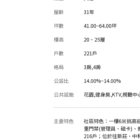
屋齡
31
年
坪數
41.00~64.00坪
樓高
20、25層
戶數
221戶
格局
3房,4房
公設比
14.00%~14.00%
公共設施
花園,健身房,KTV,視聽
主要特色
社區特色：一樓6米挑高
重門禁(管理員、磁卡)
216戶；位於往新莊、