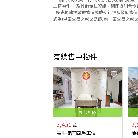
上權物件)，及其他備註資訊，關閉後則會恢
- 歷史移轉次數依據信義成交行情及政府實
式為(當筆交易之成交總價/前一筆交易之成
有銷售中物件
相似
社區
3,450
2,
萬
民生捷座四房車位
稀