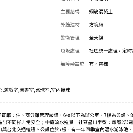
主要結構
鋼筋混凝土
外牆建材
方塊磚
警衛管理
全天候
垃圾處理
社區統一處理，定時定
無障礙設施
有，電梯
中心,遊戲室,圖書室,桌球室,室內撞球
迎賓廳；住、商分離管理嚴謹，6樓以下為辦公室、7樓為公設、
、進出不同梯非常安全；中庭流水造景，社區呈ㄩ字型；每層2部電
中和與台北交通樞紐。公設位於7樓，有一年四季室內溫水游泳池