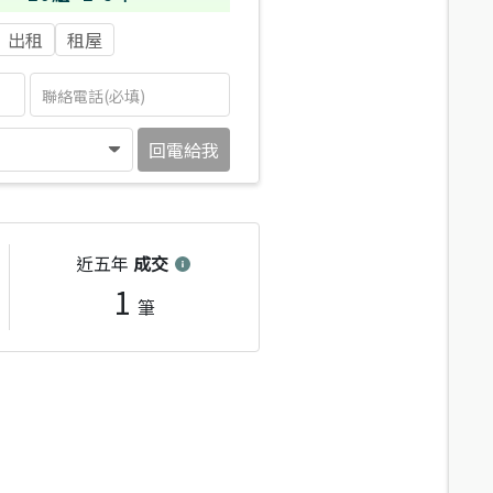
出租
租屋
回電給我
近五年
成交
1
筆