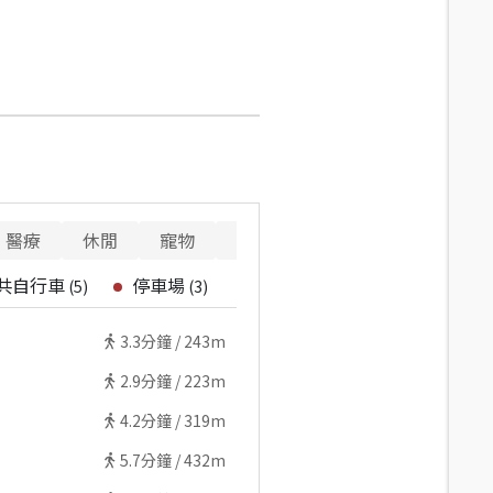
醫療
休閒
寵物
警消
重要設施
共自行車
停車場
(
5
)
(
3
)
3.3
分鐘 /
243m
2.9
分鐘 /
223m
4.2
分鐘 /
319m
5.7
分鐘 /
432m