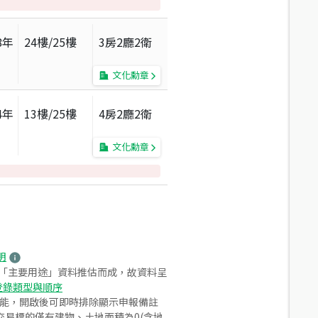
8
年
24
樓/
25
樓
3房2廳2衛
文化勳章
4
年
13
樓/
25
樓
4房2廳2衛
文化勳章
明
之「主要用途」資料推估而成，故資料呈
登錄類型與順序
功能，開啟後可即時排除顯示申報備註
易標的僅有建物、土地面積為0(含地