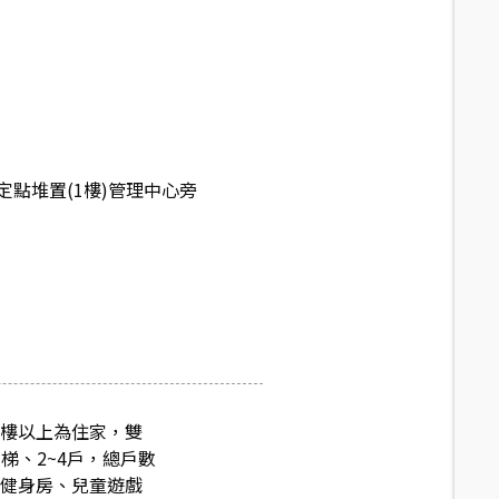
點堆置(1樓)管理中心旁
8樓以上為住家，雙
梯、2~4戶，總戶數
、健身房、兒童遊戲