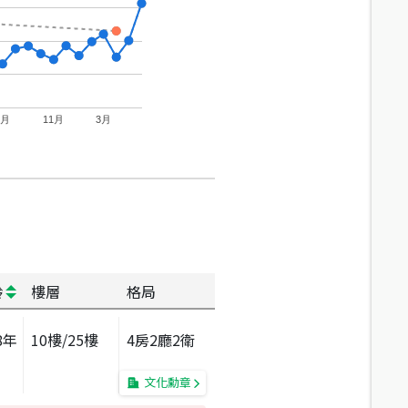
7月
11月
3月
齡
樓層
格局
8
年
10
樓/
25
樓
4房2廳2衛
文化勳章