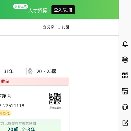
人才招募
登入/註冊
分享
訂閱
31
年
20、25層
人收藏
捷運店
2-22521118
掃碼電話聊
賣方
已成交買方
從業時間
20組
2-3年