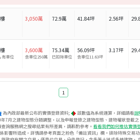
大樓
3,050
萬
72.9
萬
41.84
坪
2.56
坪
29.
大樓
3,600
萬
75.34
萬
56.09
坪
3.17
坪
29.
有車位
含車位250萬
已扣除車位
含車位
11.63
坪
1
為內政部最新公布的實價登錄資料;
該數值為系統運算，詳細請看
說
020年7月之建物型態分類調整，以及申報登錄之建物型態、建物權狀登載
價查詢服務網之搜尋結果有所差異，請斟酌參考。
看看我們如何推估實價
關係影響所造成，詳情請參考頁面之粉色「備註資訊」欄。排除特殊交易
與政府有關之交易、僅車位交易、分件登記、含多筆土地或多棟建物、 交