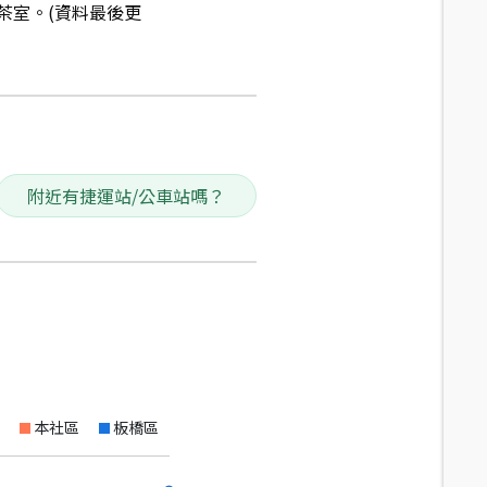
茶室。(資料最後更
附近有捷運站/公車站嗎？
本社區
板橋區