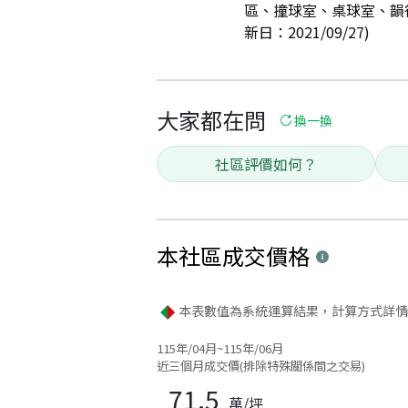
區、撞球室、桌球室、韻
新日：2021/09/27)
大家都在問
換一換
社區評價如何？
本社區
成交價格
本表數值為系統運算結果，計算方式詳情
115年/04月~115年/06月
近三個月成交價(排除特殊關係間之交易)
71.5
萬/坪