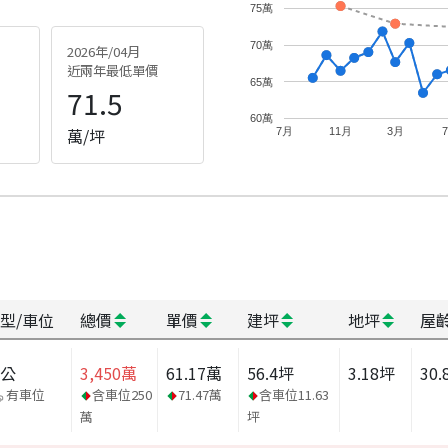
75萬
70萬
2026年/04月
近兩年最低單價
65萬
71.5
60萬
萬/坪
7月
11月
3月
型/車位
總價
單價
建坪
地坪
屋
辦公
3,450
萬
61.17
萬
56.4
坪
3.18
坪
30.
有車位
含車位
250
71.47
萬
含車位
11.63
萬
坪