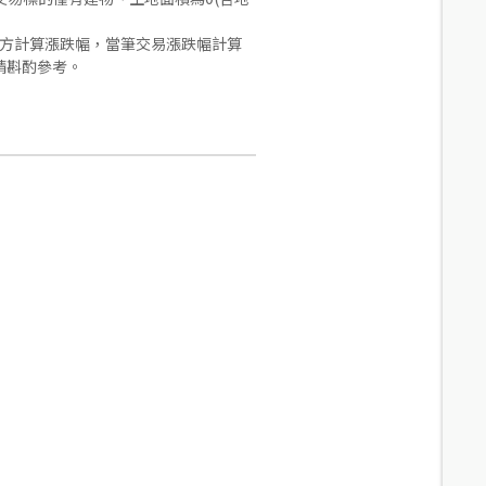
合方計算漲跌幅，當筆交易漲跌幅計算
請斟酌參考。