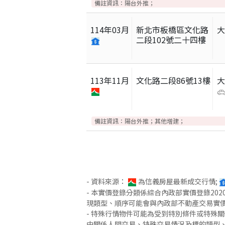
備註資訊：
陽台外推；
114
年
03
月
新北市板橋區文化路
二段102號二十四樓
113
年
11
月
文化路二段86號13樓
備註資訊：
陽台外推；其他增建；
- 資料來源：
為信義房屋最新成交行情;
- 本實價登錄分類係綜合內政部實價登錄2
現類型、順序可能會與內政部不動產交易實
- 特殊行情物件可能為受到特別條件或特殊
中關係人間交易、特殊交易情況及標的類型、