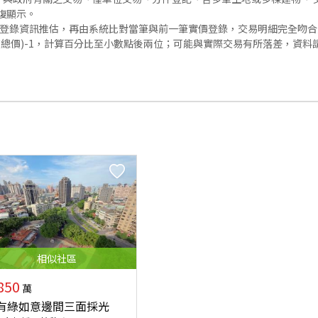
復顯示。
價登錄資訊推估，再由系統比對當筆與前一筆實價登錄，交易明細完全吻
交總價)-1，計算百分比至小數點後兩位；可能與實際交易有所落差，資料
相似
社區
850
萬
有綠如意邊間三面採光