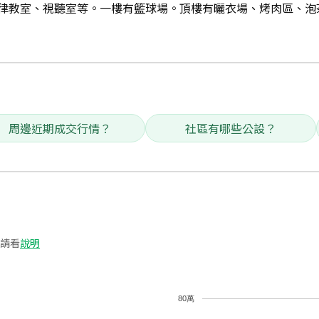
律教室、視聽室等。一樓有籃球場。頂樓有曬衣場、烤肉區、泡
周邊近期成交行情？
社區有哪些公設？
請看
說明
80萬