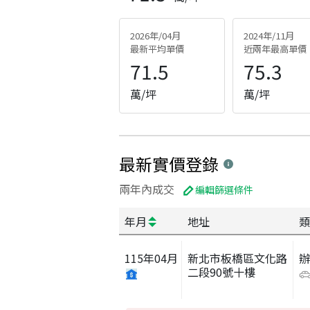
2026年/04月
2024年/11月
最新平均單價
近兩年最高單價
71.5
75.3
萬/坪
萬/坪
最新實價登錄
兩年內成交
編輯篩選條件
年月
地址
類
115
年
04
月
新北市板橋區文化路
二段90號十樓