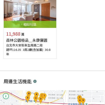
相似
社區
11,988
萬
森林公園極品＿永康儷園
台北市大安區新生南路二段
建坪
116.35
3房2廳(含加蓋)
30.8
年
周邊生活機能