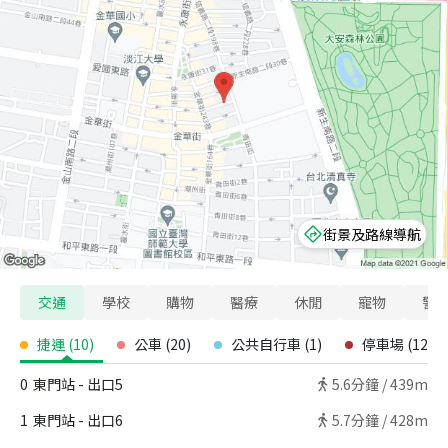
街景及路線導航
交通
學校
購物
醫療
休閒
寵物
警
捷運
(
10
)
公車
(
20
)
公共自行車
(
1
)
停車場
(
12
)
0
東門站 - 出口5
5.6
分鐘 /
439m
1
東門站 - 出口6
5.7
分鐘 /
428m