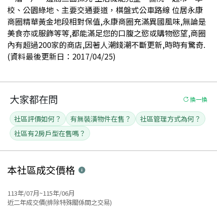
校、公園綠地、主要交通要道，棋盤式公車路線 位居永康
商圈精華黃金地段相對保值,永康商圈充滿異國風味,無論是
美食亦或服飾等等,都能滿足您的口腹之慾或購物慾望,商圈
內有超過200家的商店,因著人潮錢潮不斷更新,時時有驚奇.
(資料最後更新日：2017/04/25)
大家都在問
換一換
社區評價如何？
有無裝潢物件在售？
社區管理方式為何？
社區有2房戶型在售嗎？
本社區
成交價格
113年/07月~115年/06月
近二年成交價(排除特殊關係間之交易)