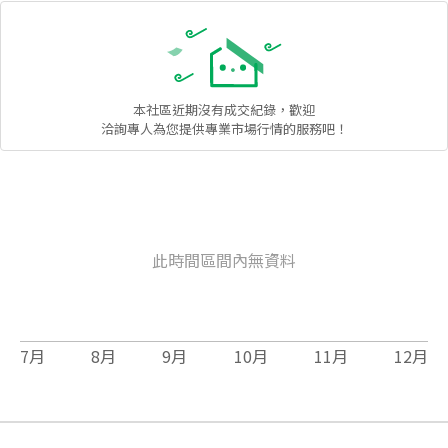
本社區
近期沒有成交紀錄，歡迎
洽詢專人為您提供專業市場行情的服務吧！
此時間區間內無資料
7
月
8
月
9
月
10
月
11
月
12
月