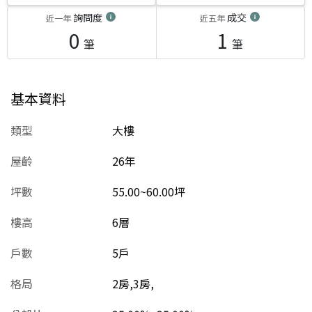
詢問度
成交
近一年
近五年
0
1
筆
筆
基本資料
類型
大樓
屋齡
26
年
坪數
55.00~60.00坪
樓高
6層
戶數
5戶
格局
2房,3房,