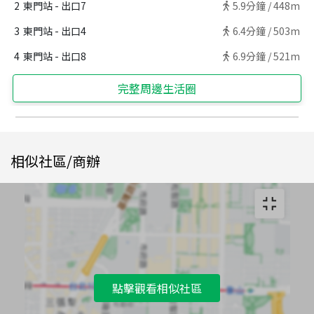
2
東門站 - 出口7
5.9
分鐘 /
448m
3
東門站 - 出口4
6.4
分鐘 /
503m
4
東門站 - 出口8
6.9
分鐘 /
521m
完整周邊生活圈
相似社區/商辦
點擊觀看相似社區