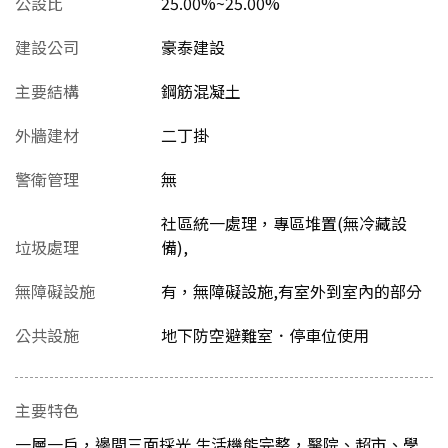
公設比
25.00%~25.00%
建設公司
豪泰建設
主要結構
鋼筋混凝土
外牆建材
二丁掛
警衛管理
無
社區統一處理，專區堆置(無冷藏設
垃圾處理
備),
無障礙設施
有，無障礙設施,有室外到室內的部分
公共設施
地下防空避難室．停車位使用
主要特色
一層一戶，邊間三面採光 生活機能完整，醫院、超市、學