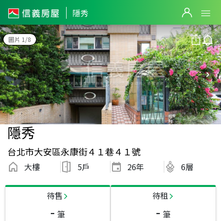
隱秀
圖片 1/8
隱秀
台北市大安區永康街４１巷４１號
大樓
5戶
26
年
6層
待售
待租
-
-
筆
筆