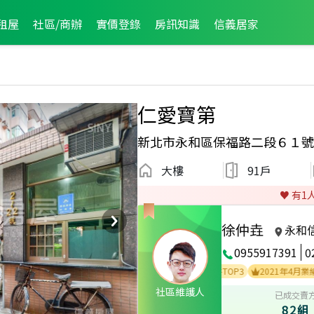
租屋
社區/商辦
實價登錄
房訊知識
信義居家
仁愛寶第
新北市永和區保福路二段６１號
大樓
91戶
♥️ 有
1
徐仲垚
永和
0955917391
0
3
2023年6月區成件TOP3
2021年4月區成件TOP3
2021年4月業績破百
社區維護人
已成交賣
82組