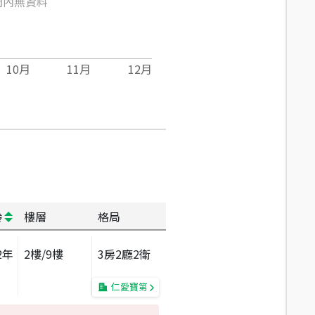
間內無資料
10
月
11
月
12
月
齡
樓層
格局
2
年
2
樓/
9
樓
3房2廳2衛
仁愛寶第