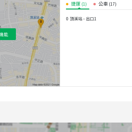
捷運
公車
(
1
)
(
17
)
0
頂溪站 - 出口1
機能