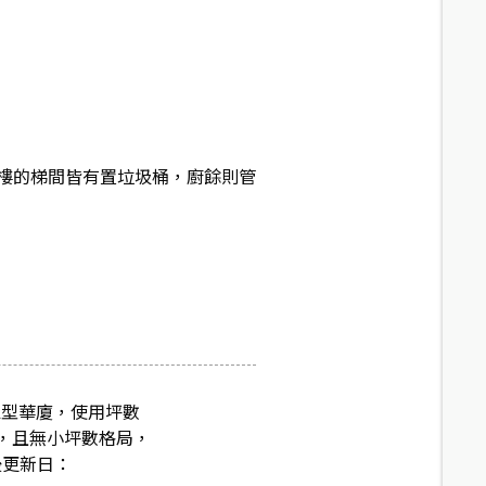
樓的梯間皆有置垃圾桶，廚餘則管
區型華廈，使用坪數
戶，且無小坪數格局，
後更新日：