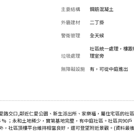
主要結構
鋼筋混凝土
外牆建材
二丁掛
警衛管理
全天候
社區統一處理，樓跟
垃圾處理
理室旁
無障礙設施
有，可從中庭進出
愛路交口,鄰近仁愛公園、新生派出所、家樂福，屬住宅區的社
5 % ；永和土地稀少，寶第基地完整，有中庭社區。社區共90
外，社區頂樓平台維持相當良好，還可登望附近景觀。(資料最