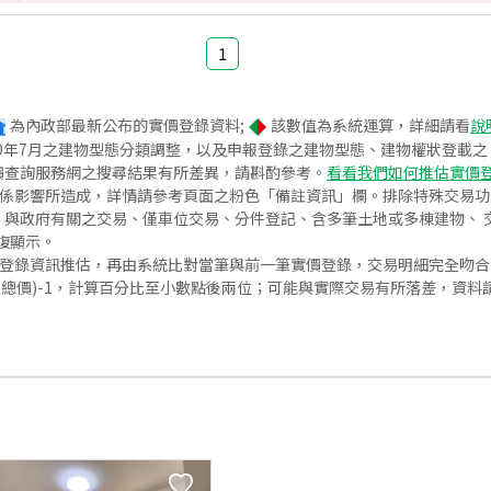
1
為內政部最新公布的實價登錄資料;
該數值為系統運算，詳細請看
說
020年7月之建物型態分類調整，以及申報登錄之建物型態、建物權狀登載
價查詢服務網之搜尋結果有所差異，請斟酌參考。
看看我們如何推估實價
關係影響所造成，詳情請參考頁面之粉色「備註資訊」欄。排除特殊交易
與政府有關之交易、僅車位交易、分件登記、含多筆土地或多棟建物、 交
復顯示。
價登錄資訊推估，再由系統比對當筆與前一筆實價登錄，交易明細完全吻
交總價)-1，計算百分比至小數點後兩位；可能與實際交易有所落差，資料