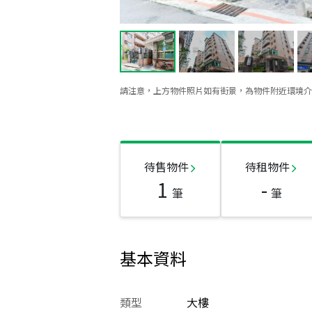
請注意，上方物件照片如有街景，為物件附近環境介
待售物件
待租物件
1
-
筆
筆
基本資料
類型
大樓