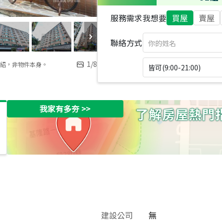
服務需求
我想要
買屋
賣屋
聯絡方式
1
/
8
紹，非物件本身。
皆可(9:00-21:00)
我家有多夯
>>
建設公司
無