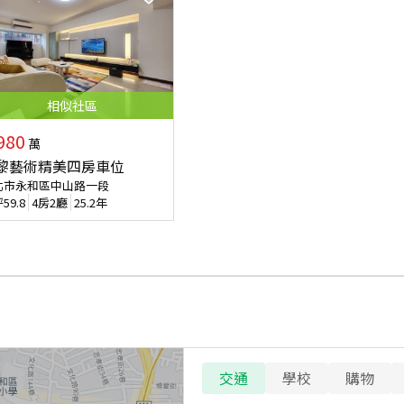
相似
社區
980
萬
黎藝術精美四房車位
北市永和區中山路一段
坪
59.8
4房2廳
25.2年
交通
學校
購物