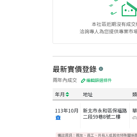
本社區
近期沒有成交
洽詢專人為您提供專業市
最新實價登錄
兩年內成交
編輯篩選條件
年月
地址
類
113
年
10
月
新北市永和區保福路
二段59巷8號二樓
備註資訊：
親友、員工、共有人或其他特殊關係