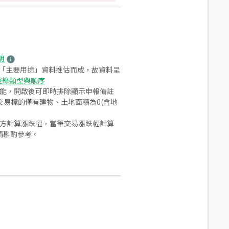
明
之「主要用途」資料推估而成，故資料呈
登錄類型與順序
功能，開啟後可即時排除顯示申報備註
易標的僅有建物、土地面積為0(含地
合方計算漲跌幅，當筆交易漲跌幅計算
請斟酌參考。