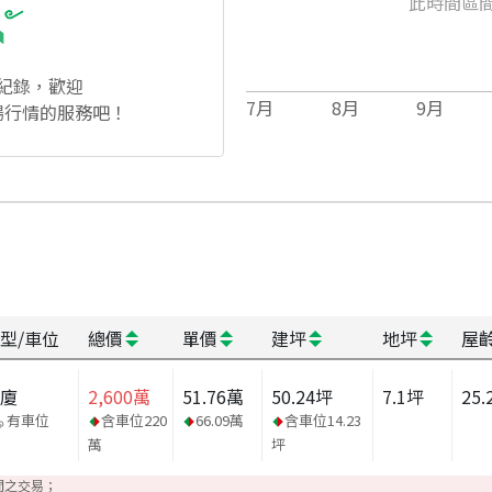
此時間區
紀錄，歡迎
7
月
8
月
9
月
場行情的服務吧！
型/車位
總價
單價
建坪
地坪
屋
華廈
2,600
萬
51.76
萬
50.24
坪
7.1
坪
25.
有車位
含車位
220
66.09
萬
含車位
14.23
萬
坪
間之交易；