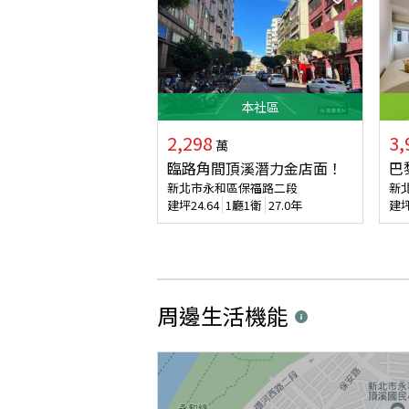
本
社區
2,298
3,
萬
臨路角間頂溪潛力金店面！
巴
新北市永和區保福路二段
新
建坪
24.64
1廳1衛
27.0年
建
周邊生活機能