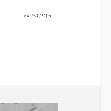
8.4
分鐘 /
621m