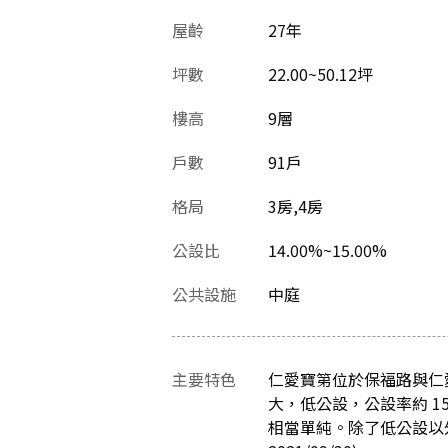
屋齡
27
年
坪數
22.00~50.12坪
樓高
9層
戶數
91戶
格局
3房,4房
公設比
14.00%~15.00%
公共設施
中庭
主要特色
仁愛寶第位於保福路與仁
大，低公設，公設率約 1
相當單純。除了低公設以