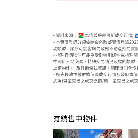
- 資料來源：
為信義房屋最新成交行情;
- 本實價登錄分類係綜合內政部實價登錄2
現類型、順序可能會與內政部不動產交易實
- 特殊行情物件可能為受到特別條件或特殊
中關係人間交易、特殊交易情況及標的類型、
上權物件)，及其他備註資訊，關閉後則會恢
- 歷史移轉次數依據信義成交行情及政府實
式為(當筆交易之成交總價/前一筆交易之成
有銷售中物件