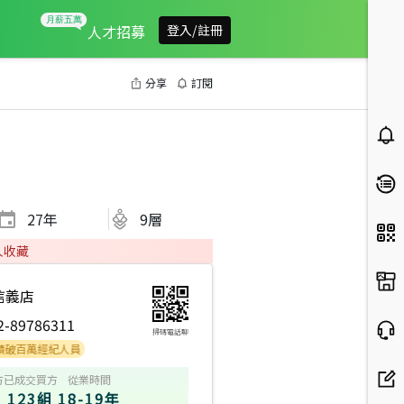
人才招募
登入/註冊
分享
訂閱
27
年
9層
人收藏
信義店
2-89786311
掃碼電話聊
萬經紀人員
方
已成交買方
從業時間
123組
18-19年