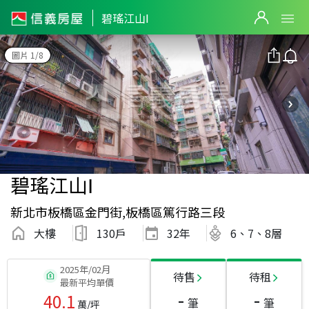
碧瑤江山Ⅰ
圖片 1/8
碧瑤江山Ⅰ
新北市板橋區金門街,板橋區篤行路三段
大樓
130戶
32
年
6、7、8層
2025年/02月
待售
待租
最新平均單價
-
-
40.1
筆
筆
萬/坪