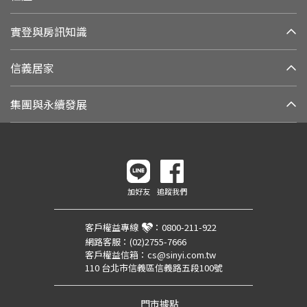
實登與房訊知識
信義居家
集團與永續發展
加好友
追蹤我們
客戶權益專線
：
0800-211-922
網路客服：
(02)2755-7666
客戶權益信箱：
cs@sinyi.com.tw
110 台北市信義區信義路五段100號
門市據點