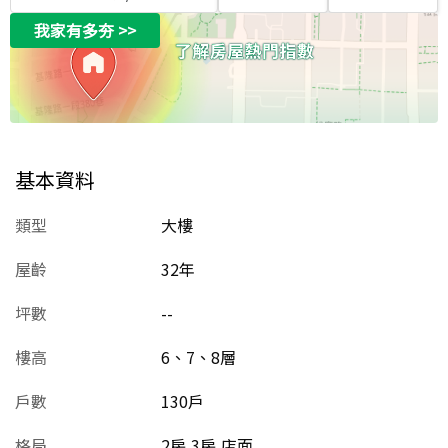
我家有多夯
>>
基本資料
類型
大樓
屋齡
32
年
坪數
--
樓高
6、7、8層
戶數
130戶
格局
2房,3房,店面