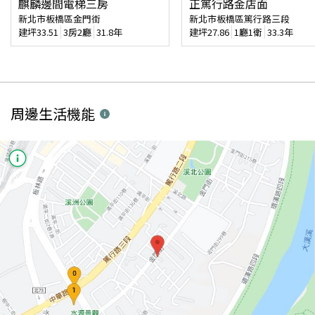
麒麟邊間電梯三房
正篤行路金店面
新北市板橋區金門街
新北市板橋區篤行路三段
建坪
33.51
3房2廳
31.8年
建坪
27.86
1廳1衛
33.3年
周邊生活機能