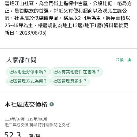
碧瑤江山社區，為金門街上指標中古屋，公設比低，格局方
正，是首購族的首選，鄰近又有便利超商以及溪北生態公
園，社區屬於低總價產品，格局以2~4房為主，房屋面積以
25~46坪為主，樓層規劃為地上12層/地下1層(資料最後更
新日：2023/08/05)
大家都在問
換一換
社區附近好停車嗎？
社區有其他物件在售嗎？
社區管理方式為何？
社區管理費多少？
本社區
成交價格
113年/07月~115年/06月
近二年成交價(排除特殊關係間之交易)
52.3
萬/坪