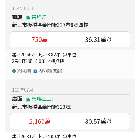
114
年
01
月
華廈
碧瑤江山Ⅰ
新北市板橋區金門街327巷8號四樓
750
萬
36.31
萬/坪
建坪
20.66
坪
地坪
3.82
坪
無車位
2房1廳1衛
0.0
年
4
樓/
7
樓
資料說明
內政部實價登錄
113
年
07
月
店面
碧瑤江山Ⅰ
新北市板橋區金門街323號
2,160
萬
80.57
萬/坪
建坪
26.81
坪
地坪
4.09
坪
無車位