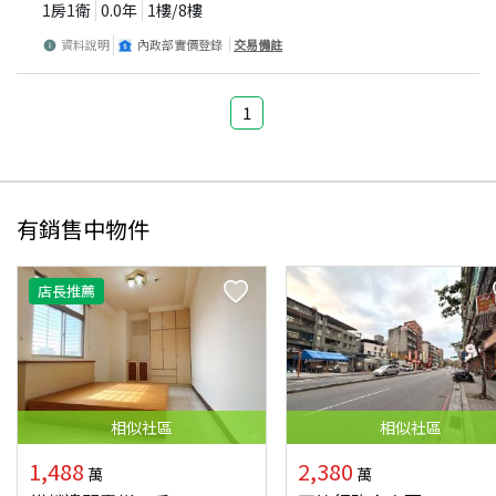
1房1衛
0.0
年
1
樓/
8
樓
資料說明
內政部實價登錄
交易備註
1
有銷售中物件
店長推薦
相似
社區
相似
社區
1,488
2,380
萬
萬