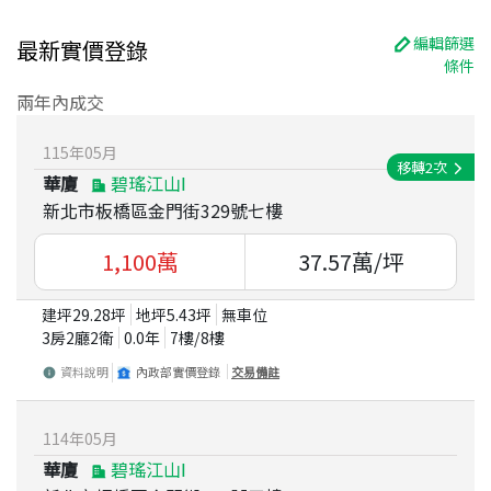
編輯篩選
最新實價登錄
條件
兩年內成交
115
年
05
月
移轉
2
次
華廈
碧瑤江山Ⅰ
新北市板橋區金門街329號七樓
1,100
萬
37.57
萬/坪
建坪
29.28
坪
地坪
5.43
坪
無車位
3房2廳2衛
0.0
年
7
樓/
8
樓
資料說明
內政部實價登錄
交易備註
114
年
05
月
華廈
碧瑤江山Ⅰ