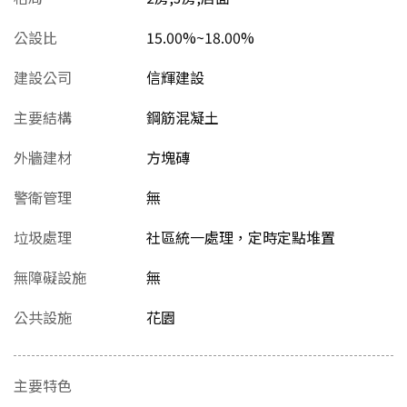
公設比
15.00%~18.00%
建設公司
信輝建設
主要結構
鋼筋混凝土
外牆建材
方塊磚
警衛管理
無
垃圾處理
社區統一處理，定時定點堆置
無障礙設施
無
公共設施
花園
主要特色