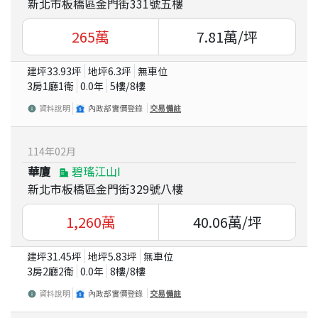
新北市板橋區金門街331號五樓
265
萬
7.81
萬/坪
建坪
33.93
坪
地坪
6.3
坪
無車位
3房1廳1衛
0.0
年
5
樓/
8
樓
資料說明
內政部實價登錄
交易備註
114
年
02
月
華廈
碧瑤江山Ⅰ
新北市板橋區金門街329號八樓
1,260
萬
40.06
萬/坪
建坪
31.45
坪
地坪
5.83
坪
無車位
3房2廳2衛
0.0
年
8
樓/
8
樓
資料說明
內政部實價登錄
交易備註