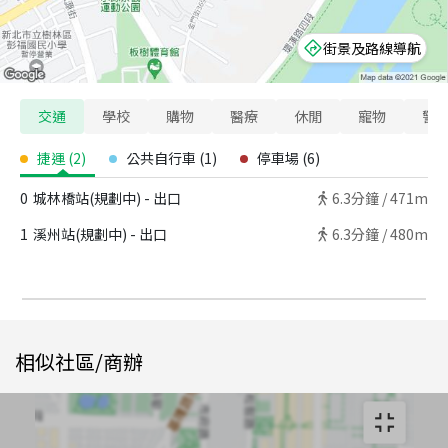
街景及路線導航
交通
學校
購物
醫療
休閒
寵物
警
捷運
(
2
)
公共自行車
(
1
)
停車場
(
6
)
0
城林橋站(規劃中) - 出口
6.3
分鐘 /
471m
1
溪州站(規劃中) - 出口
6.3
分鐘 /
480m
相似社區/商辦