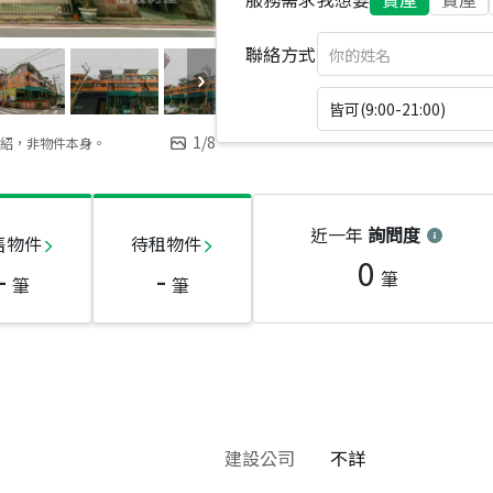
聯絡方式
皆可(9:00-21:00)
1
/
8
紹，非物件本身。
近一年
詢問度
售物件
待租物件
0
-
-
筆
筆
筆
建設公司
不詳