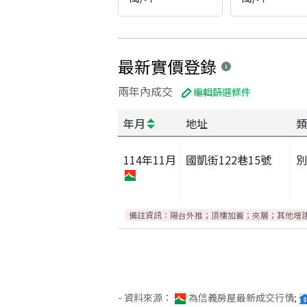
最新實價登錄
兩年內成交
編輯篩選條件
年月
地址
類
114
年
11
月
國凱街122巷15號
別
備註資訊：
陽台外推；頂樓加蓋；夾層；其他增
- 資料來源：
為信義房屋最新成交行情;