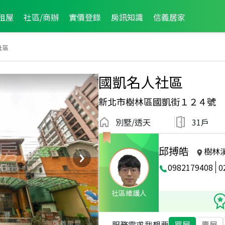
租屋
社區/商辦
實價登錄
房訊知識
信義居家
社區
國凱名人社區
新北市樹林區國凱街１２４號
別墅/透天
31戶
邱搏皓
樹林
0982179408
0
7月龍虎榜
社區維護人
服務需求
我想要
買屋
賣屋