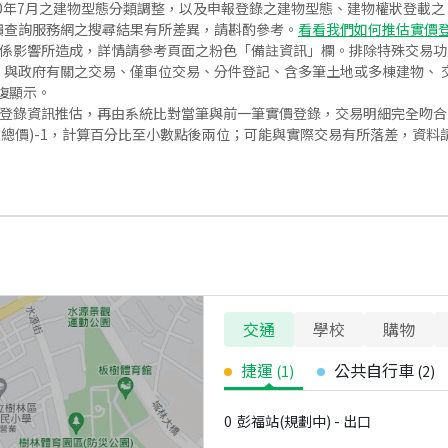
020年7月之建物型態分類調整，以及申報登錄之建物型態、建物權狀登載
價查詢服務網之搜尋結果有所差異，請斟酌參考。
看看我們如何推估實價
關係影響所造成，詳情請參考頁面之粉色「備註資訊」欄。排除特殊交易
與政府有關之交易、僅車位交易、分件登記、含多筆土地或多棟建物、 交
復顯示。
價登錄資訊推估，再由系統比對當筆與前一筆實價登錄，交易明細完全吻
交總價)-1，計算百分比至小數點後兩位；可能與實際交易有所落差，資料
交通
學校
購物
捷運
公共自行車
(
1
)
(
2
)
0
彭福站(規劃中) - 出口