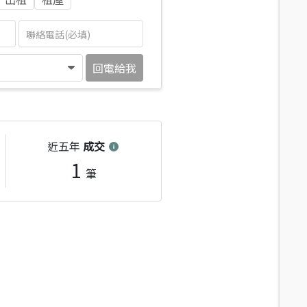
回電給我
近五年
成交
1
筆