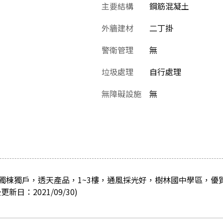
主要結構
鋼筋混凝土
外牆建材
二丁掛
警衛管理
無
垃圾處理
自行處理
無障礙設施
無
獨棟獨戶，透天產品，1~3樓，通風採光好，樹林國中學區，優
日：2021/09/30)