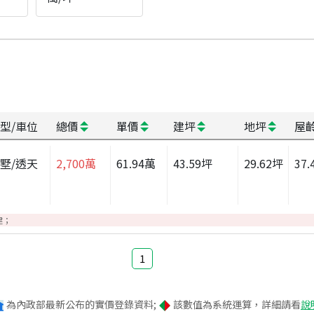
型/車位
總價
單價
建坪
地坪
屋
墅/透天
2,700
萬
61.94
萬
43.59
坪
29.62
坪
37.
建；
1
為內政部最新公布的實價登錄資料;
該數值為系統運算，詳細請看
說