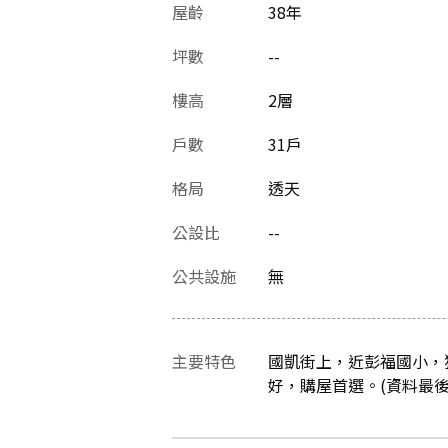
屋齡
38
年
坪數
--
樓高
2層
戶數
31戶
格局
透天
公設比
--
公共設施
無
主要特色
國凱街上，近彭福國小，
好，購屋首選。(資料最後更新