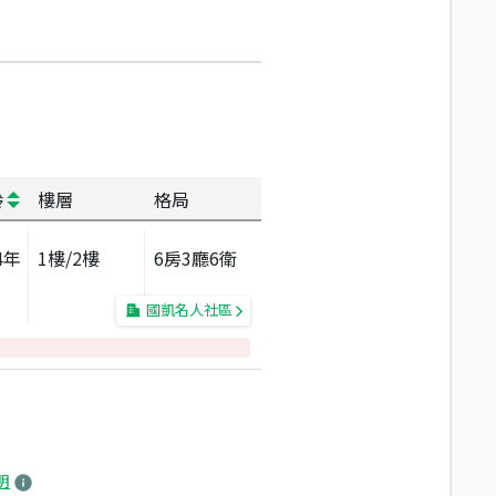
齡
樓層
格局
4
年
1
樓/
2
樓
6房3廳6衛
國凱名人社區
明