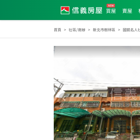
買屋
賣屋
首頁
社區/商辦
新北市樹林區
國凱名人
土地達人
2022年7月區成件TOP2
2022年