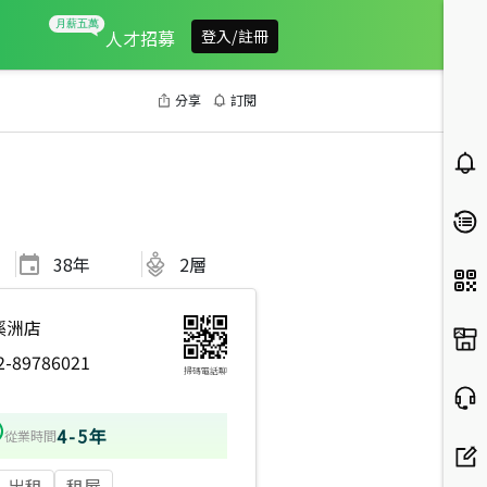
人才招募
登入/註冊
分享
訂閱
38
年
2層
溪洲店
2-89786021
掃碼電話聊
4-5年
從業時間
出租
租屋