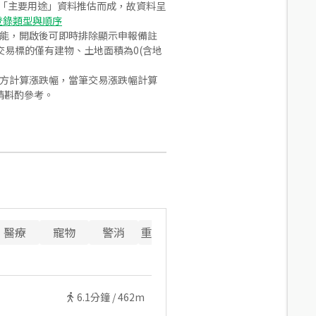
之「主要用途」資料推估而成，故資料呈
登錄類型與順序
功能，開啟後可即時排除顯示申報備註
易標的僅有建物、土地面積為0(含地
合方計算漲跌幅，當筆交易漲跌幅計算
請斟酌參考。
醫療
寵物
警消
重要設施
6.1
分鐘 /
462m