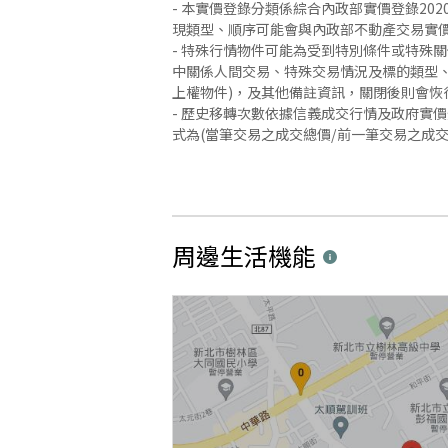
- 本實價登錄分類係綜合內政部實價登錄2
現類型、順序可能會與內政部不動產交易實
- 特殊行情物件可能為受到特別條件或特殊
中關係人間交易、特殊交易情況及標的類型、
上權物件)，及其他備註資訊，關閉後則會恢
- 歷史移轉次數依據信義成交行情及政府實
式為(當筆交易之成交總價/前一筆交易之成
周邊生活機能