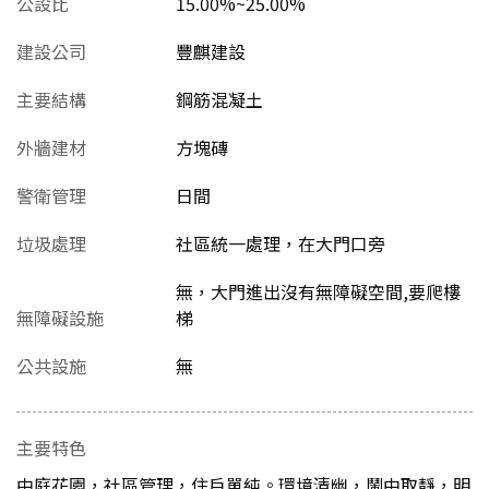
公設比
15.00%~25.00%
建設公司
豐麒建設
主要結構
鋼筋混凝土
外牆建材
方塊磚
警衛管理
日間
垃圾處理
社區統一處理，在大門口旁
無，大門進出沒有無障礙空間,要爬樓
無障礙設施
梯
公共設施
無
主要特色
中庭花園，社區管理，住戶單純。環境清幽，鬧中取靜，明