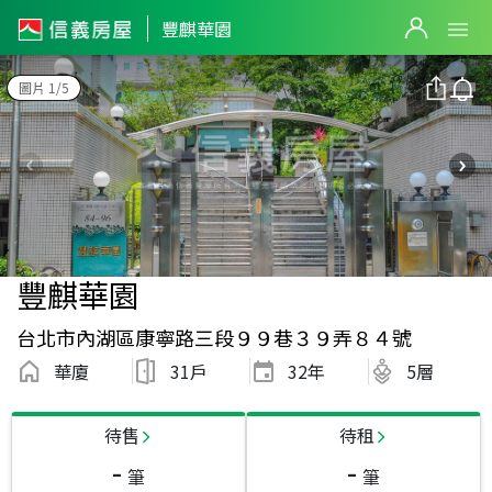
豐麒華園
圖片 1/5
豐麒華園
台北市內湖區康寧路三段９９巷３９弄８４號
華廈
31戶
32
年
5層
待售
待租
-
-
筆
筆