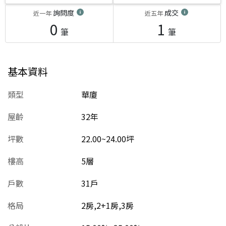
詢問度
成交
近一年
近五年
0
1
筆
筆
基本資料
類型
華廈
屋齡
32
年
坪數
22.00~24.00坪
樓高
5層
戶數
31戶
格局
2房,2+1房,3房