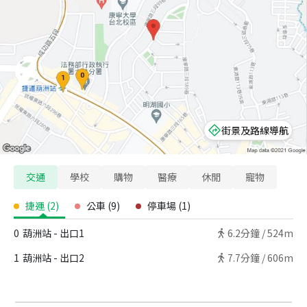
街景及路線導航
交通
學校
購物
醫療
休閒
寵物
捷運
(
2
)
公車
(
9
)
停車場
(
1
)
0
葫洲站 - 出口1
6.2
分鐘 /
524m
1
葫洲站 - 出口2
7.7
分鐘 /
606m