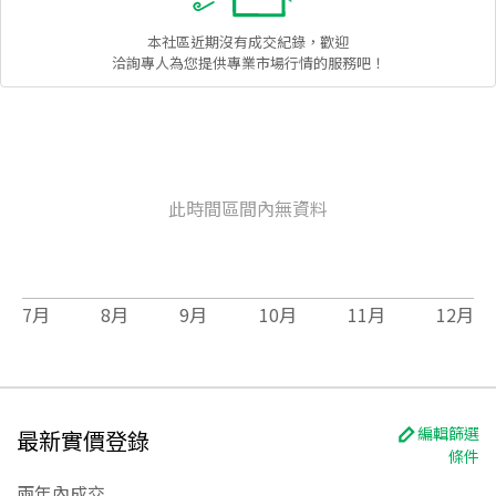
本社區
近期沒有成交紀錄，歡迎
洽詢專人為您提供專業市場行情的服務吧！
此時間區間內無資料
7
月
8
月
9
月
10
月
11
月
12
月
編輯篩選
最新實價登錄
條件
兩年內成交