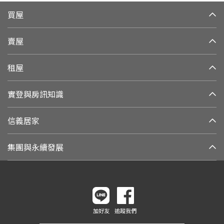
買屋
賣屋
租屋
實登與房訊知識
信義居家
集團與永續發展
加好友
追蹤我們