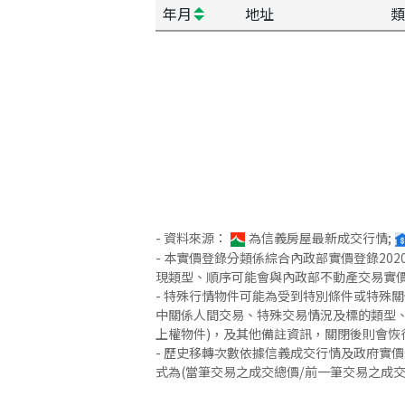
年月
地址
類
- 資料來源：
為信義房屋最新成交行情;
- 本實價登錄分類係綜合內政部實價登錄2
現類型、順序可能會與內政部不動產交易實
- 特殊行情物件可能為受到特別條件或特殊
中關係人間交易、特殊交易情況及標的類型、
上權物件)，及其他備註資訊，關閉後則會恢
- 歷史移轉次數依據信義成交行情及政府實
式為(當筆交易之成交總價/前一筆交易之成