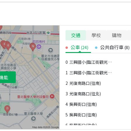
交通
學校
購物
公車
公共自行車
(
24
)
(
8
)
0
三興國小(臨江街觀光夜市)(往北)
1
三興國小(臨江街觀光夜市)(往南)
機能
2
光復南路口(往南)
3
光復南路口(往北)
4
吳興街口(往南)
5
吳興街口(往南)
6
吳興街口(往北)