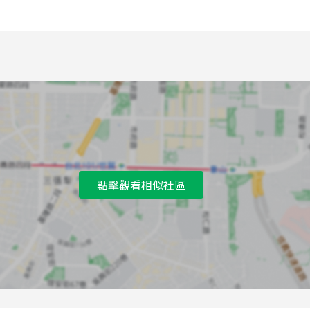
7
吳興街口(往北)
8
通化街夜市(往北)
9
喬治商職(往南)
A
嘉興里(往西)
B
景勤2號公園(往東)
C
通化街(往北)
D
景勤2號公園(往西)
點擊觀看相似社區
E
喬治商職(往北)
F
喬治商職(往南)
G
喬治商職(往北)
H
法治公園(往北)
I
信義光復路口(往東)
J
信義光復路口(往西)