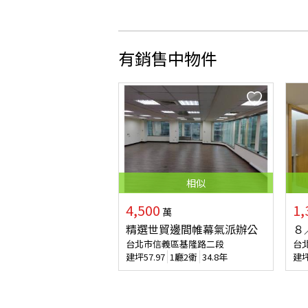
有銷售中物件
相似
4,500
1,
萬
精選世貿邊間帷幕氣派辦公
８
台北市信義區基隆路二段
台
建坪
57.97
1廳2衛
34.8年
建