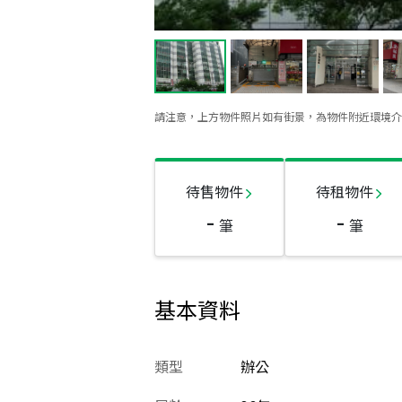
請注意，上方物件照片如有街景，為物件附近環境介
待售物件
待租物件
-
-
筆
筆
基本資料
類型
辦公