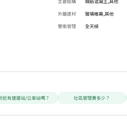
主要結構
鋼筋混凝土,其他
外牆建材
玻璃帷幕,其他
警衛管理
全天候
附近有捷運站/公車站嗎？
社區管理費多少？