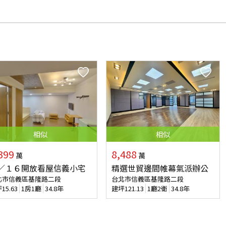
相似
相似
399
8,488
萬
萬
／１６開放看屋信義小宅
精選世貿邊間帷幕氣派辦公
北市信義區基隆路二段
台北市信義區基隆路二段
坪
15.63
1房1廳
34.8年
建坪
121.13
1廳2衛
34.8年