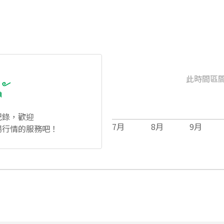
此時間區
紀錄，歡迎
7
月
8
月
9
月
場行情的服務吧！