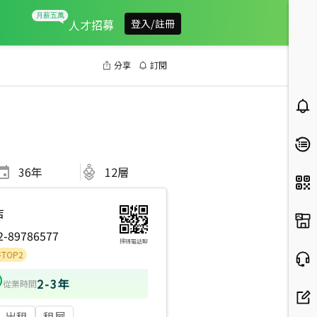
人才招募
登入/註冊
分享
訂閱
36
年
12層
店
2-89786577
掃碼電話聊
2-3年
從業時間
出租
租屋