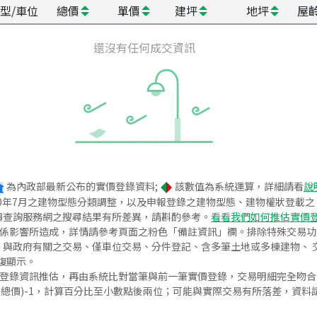
型/車位
總價
單價
建坪
地坪
屋
還沒有任何成交資訊
為內政部最新公布的實價登錄資料;
該數值為系統運算，詳細請看
說
020年7月之建物型態分類調整，以及申報登錄之建物型態、建物權狀登載
價查詢服務網之搜尋結果有所差異，請斟酌參考。
看看我們如何推估實價
關係影響所造成，詳情請參考頁面之粉色「備註資訊」欄。排除特殊交易
與政府有關之交易、僅車位交易、分件登記、含多筆土地或多棟建物、 交
復顯示。
價登錄資訊推估，再由系統比對當筆與前一筆實價登錄，交易明細完全吻
交總價)-1，計算百分比至小數點後兩位；可能與實際交易有所落差，資料