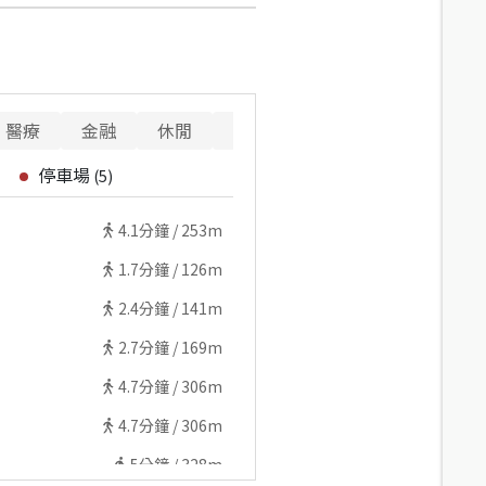
醫療
金融
休閒
寵物
警消
重要設施
停車場
(
5
)
4.1
分鐘 /
253m
1.7
分鐘 /
126m
2.4
分鐘 /
141m
2.7
分鐘 /
169m
4.7
分鐘 /
306m
4.7
分鐘 /
306m
5
分鐘 /
328m