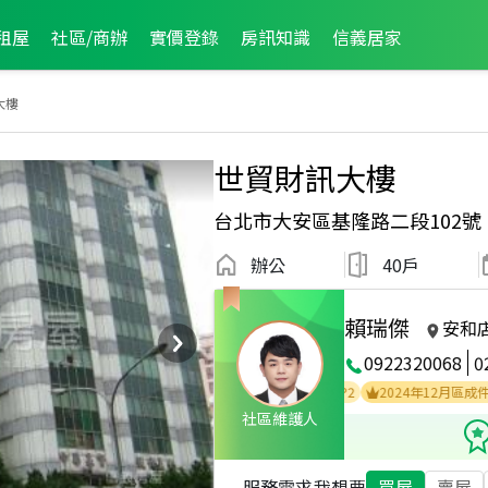
租屋
社區/商辦
實價登錄
房訊知識
信義居家
大樓
世貿財訊大樓
台北市大安區基隆路二段102號
辦公
40戶
賴瑞傑
安和
0922320068
0
2025年7月區成件TOP2
2025年4月區成件TOP2
2024年12月區成件TOP2
社區維護人
服務需求
我想要
買屋
賣屋