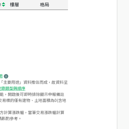
齡
樓層
格局
明
之「主要用途」資料推估而成，故資料呈
登錄類型與順序
功能，開啟後可即時排除顯示申報備註
易標的僅有建物、土地面積為0(含地
合方計算漲跌幅，當筆交易漲跌幅計算
請斟酌參考。