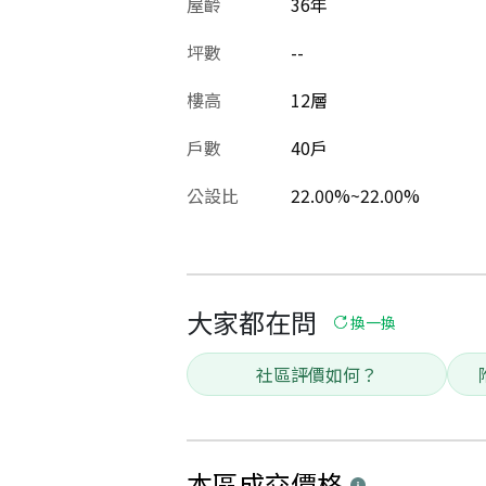
屋齡
36
年
坪數
--
樓高
12層
戶數
40戶
公設比
22.00%~22.00%
大家都在問
換一換
社區評價如何？
本區
成交價格