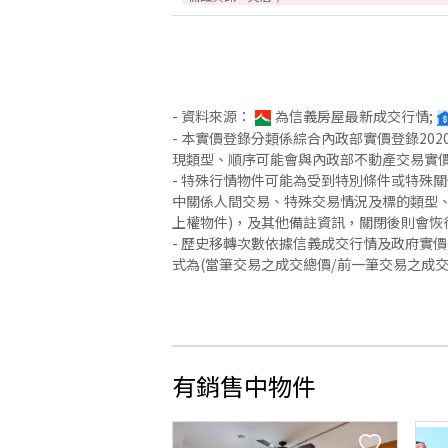
- 資料來源：
為信義房屋最新成交行情;
- 本實價登錄分類係綜合內政部實價登錄2
現類型、順序可能會與內政部不動產交易實
- 特殊行情物件可能為受到特別條件或特殊
中關係人間交易、特殊交易情況及標的類型、
上權物件)，及其他備註資訊，關閉後則會恢
- 歷史移轉次數依據信義成交行情及政府實
式為(當筆交易之成交總價/前一筆交易之成
有銷售中物件