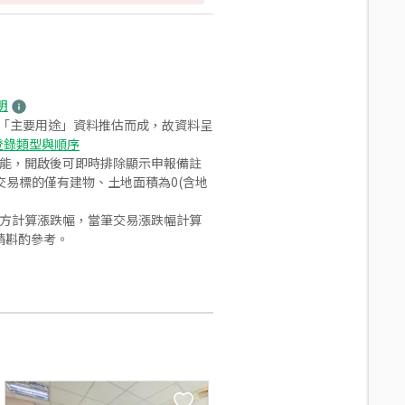
明
之「主要用途」資料推估而成，故資料呈
登錄類型與順序
功能，開啟後可即時排除顯示申報備註
易標的僅有建物、土地面積為0(含地
合方計算漲跌幅，當筆交易漲跌幅計算
請斟酌參考。