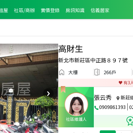
租屋
社區/商辦
實價登錄
房訊知識
信義居家
高財生
新北市新莊區中正路８９７號
大樓
266戶
♥️ 有
3
張云秀
新莊
0909861393
0
社區維護人