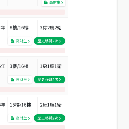
高財生
3
年
8
樓/
16
樓
3房2廳2衛
高財生
歷史移轉
2
次
6
年
3
樓/
16
樓
1房1廳1衛
高財生
歷史移轉
2
次
5
年
15
樓/
16
樓
2房1廳1衛
高財生
歷史移轉
2
次