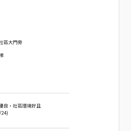
社區大門旁
梯
優良，社區環境好且
24)