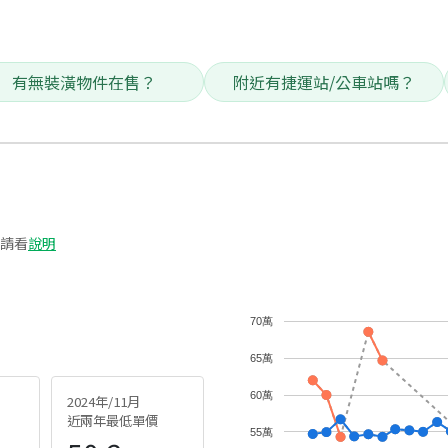
有無裝潢物件在售？
附近有捷運站/公車站嗎？
請看
說明
70萬
65萬
60萬
2024年/11月
近兩年最低單價
55萬