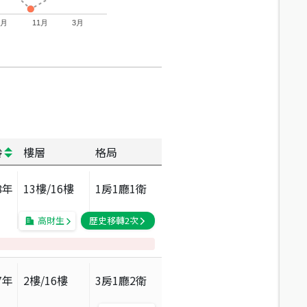
7月
11月
3月
齡
樓層
格局
8
年
13
樓/
16
樓
1房1廳1衛
高財生
歷史移轉
2
次
7
年
2
樓/
16
樓
3房1廳2衛