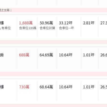
間之交易；
大樓
1,688
萬
50.96
萬
33.12
坪
2.81
坪
27.
有車位
含車位220萬
含車位計算
含車位
--
坪
套房
688
萬
64.69
萬
10.64
坪
1.01
坪
26.
大樓
730
萬
68.64
萬
10.64
坪
1.01
坪
26.