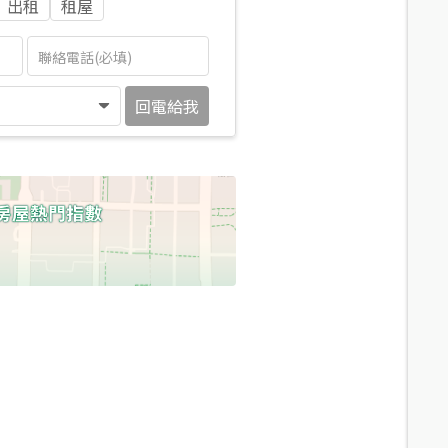
出租
租屋
回電給我