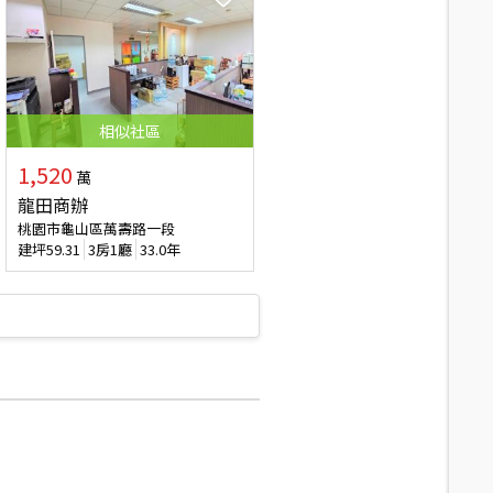
相似
社區
1,520
萬
龍田商辦
桃園市龜山區萬壽路一段
建坪
59.31
3房1廳
33.0年