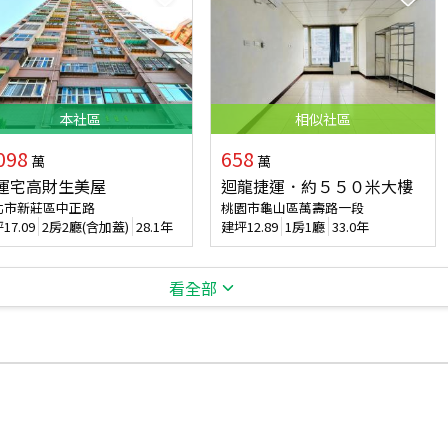
本
社區
相似
社區
098
658
萬
萬
運宅高財生美屋
迴龍捷運．約５５０米大樓
北市新莊區中正路
桃園市龜山區萬壽路一段
坪
17.09
2房2廳(含加蓋)
28.1年
建坪
12.89
1房1廳
33.0年
看全部