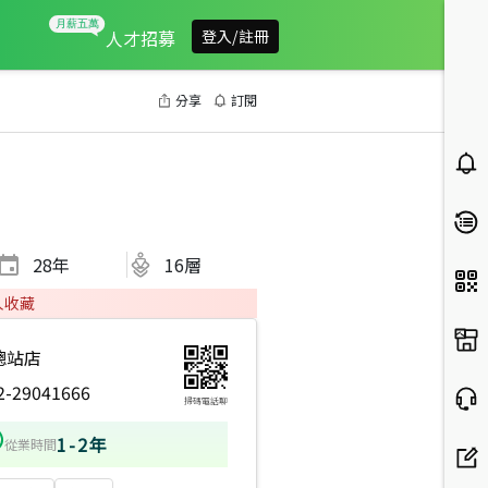
人才招募
登入/註冊
分享
訂閱
28
年
16層
人收藏
總站店
2-29041666
掃碼電話聊
1-2年
從業時間