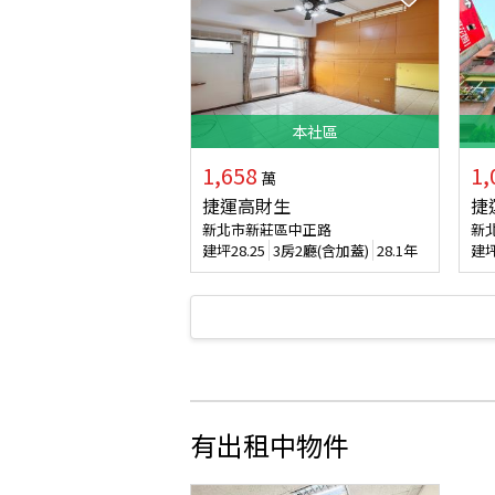
本
社區
1,658
1,
萬
捷運高財生
捷
新北市新莊區中正路
新
建坪
28.25
3房2廳(含加蓋)
28.1年
建
有出租中物件