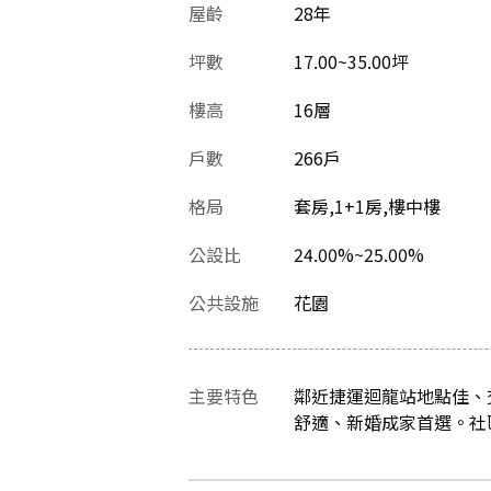
屋齡
28
年
坪數
17.00~35.00坪
樓高
16層
戶數
266戶
格局
套房,1+1房,樓中樓
公設比
24.00%~25.00%
公共設施
花園
主要特色
鄰近捷運迴龍站地點佳、
舒適、新婚成家首選。社區