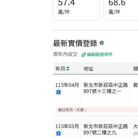
57.4
68.6
萬/坪
萬/坪
最新實價登錄
兩年內成交
編輯篩選條件
年月
地址
類
115
年
04
月
新北市新莊區中正路
897號十三樓之一
備註資訊：
夾層；
115
年
03
月
新北市新莊區中正路
897號二樓之九