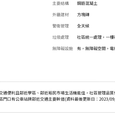
主要結構
鋼筋混凝土
外牆建材
方塊磚
警衛管理
全天候
垃圾處理
社區統一處理，一樓
無障礙設施
有，無障礙空間，電
交通便利且鄰近學區、鄰近裕民市場生活機能佳，社區管理品質
門口有公車站牌鄰近交通主要幹道(資料最後更新日：2023/09/