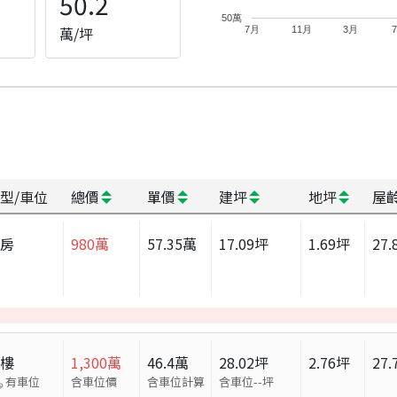
50.2
50萬
萬/坪
7月
11月
3月
型/車位
總價
單價
建坪
地坪
屋
套房
980
萬
57.35
萬
17.09
坪
1.69
坪
27.
大樓
1,300
萬
46.4
萬
28.02
坪
2.76
坪
27.
有車位
含車位價
含車位計算
含車位
--
坪