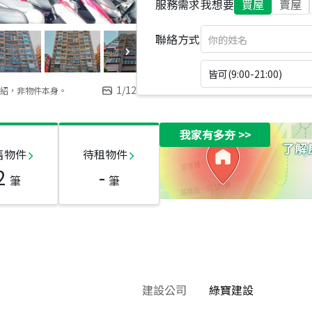
服務需求
我想要
買屋
賣屋
聯絡方式
皆可(9:00-21:00)
1
/
12
紹，非物件本身。
我家有多夯
>>
售物件
待租物件
2
-
筆
筆
建設公司
綠寶建設