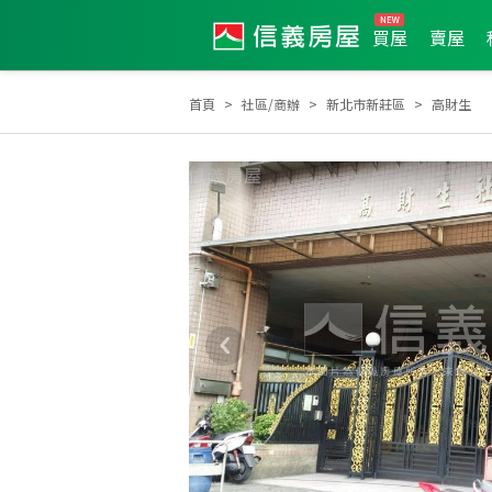
買屋
賣屋
首頁
社區/商辦
新北市新莊區
高財生