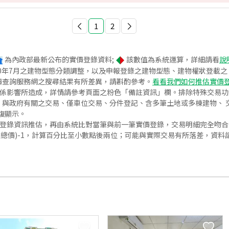
1
2
為內政部最新公布的實價登錄資料;
該數值為系統運算，詳細請看
說
020年7月之建物型態分類調整，以及申報登錄之建物型態、建物權狀登載
價查詢服務網之搜尋結果有所差異，請斟酌參考。
看看我們如何推估實價
關係影響所造成，詳情請參考頁面之粉色「備註資訊」欄。排除特殊交易
與政府有關之交易、僅車位交易、分件登記、含多筆土地或多棟建物、 交
復顯示。
價登錄資訊推估，再由系統比對當筆與前一筆實價登錄，交易明細完全吻
交總價)-1，計算百分比至小數點後兩位；可能與實際交易有所落差，資料