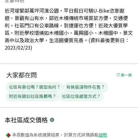
近河堤緊鄰萬坪河濱公園，平日假日可騎U-Bike恣意遨
遊，景觀有山有水，鄰近木柵傳統市場買菜方便，交通便
利，社區門口有公車路線，到捷運也方便！近政大優質學
區，附近學校環繞如木柵國小、萬興國小、木柵國中、景文
高中以及政治大學，生活圈優質完善。(資料最後更新日：
2023/02/23)
大家都在問
換一換
社區有車位嗎？類型為何？
有無裝潢物件在售？
附近有類似社區推薦嗎？
社區垃圾處理方式？
本社區
成交價格
本表數值為系統運算結果，計算方式詳情請看
說明