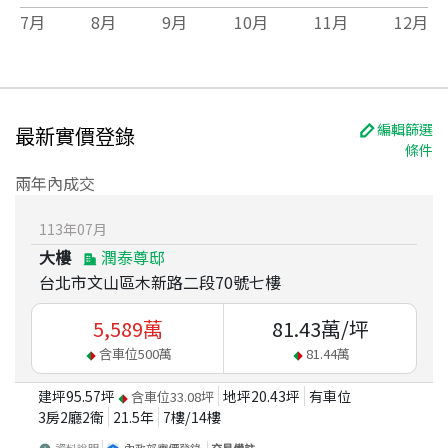
7
月
8
月
9
月
10
月
11
月
12
月
編輯篩選
最新實價登錄
條件
兩年內成交
113
年
07
月
大樓
潤泰尊邸
台北市文山區木新路二段70號七樓
5,589
萬
81.43
萬/坪
含車位
500
萬
81.44
萬
建坪
95.57
坪
地坪
20.43
坪
有車位
含車位
33.08
坪
3房2廳2衛
21.5
年
7
樓/
14
樓