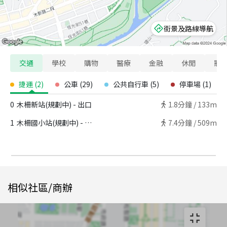
街景及路線導航
交通
學校
購物
醫療
金融
休閒
寵
捷運
(
2
)
公車
(
29
)
公共自行車
(
5
)
停車場
(
1
)
0
木柵新站(規劃中) - 出口
1.8
分鐘 /
133m
1
木柵國小站(規劃中) - 出口
7.4
分鐘 /
509m
相似社區/商辦