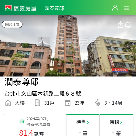
潤泰尊邸
圖片 1/8
潤泰尊邸
台北市文山區木新路二段６８號
大樓
31戶
23
年
3、14層
2024年/07月
待售
待租
最新平均單價
-
-
81.4
筆
筆
萬/坪