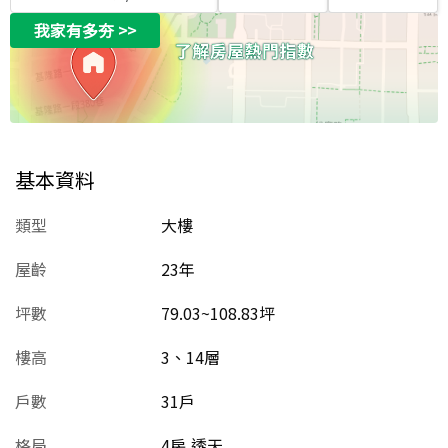
我家有多夯
>>
基本資料
類型
大樓
屋齡
23
年
坪數
79.03~108.83坪
樓高
3、14層
戶數
31戶
格局
4房,透天