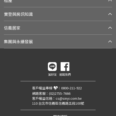
租屋
實登與房訊知識
信義居家
集團與永續發展
加好友
追蹤我們
客戶權益專線
：
0800-211-922
網路客服：
(02)2755-7666
客戶權益信箱：
cs@sinyi.com.tw
110 台北市信義區信義路五段100號