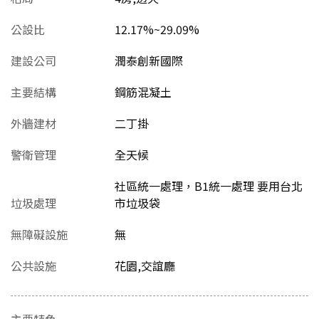
公設比
12.17%~29.09%
建設公司
潤泰創新國際
主要結構
鋼筋混凝土
外牆建材
二丁掛
警衛管理
全天候
社區統一處理，B1統一處理 要用台北
垃圾處理
市垃圾袋
無障礙設施
無
公共設施
花園,交誼廳
主要特色