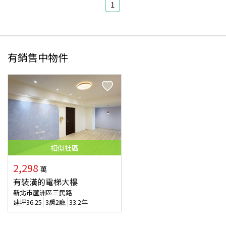
1
有銷售中物件
相似
社區
2,298
萬
有裝潢的電梯大樓
新北市蘆洲區三民路
建坪
36.25
3房2廳
33.2年