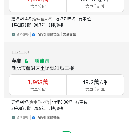
含車位價
含車位計算
建坪
49.4
坪
地坪
7.65
坪
有車位
(含車位
--
坪)
1房1廳1衛
30.7
年
1
樓/
8
樓
資料說明
內政部實價登錄
交易備註
113
年
10
月
華廈
一聯佳園
新北市蘆洲區重陽街31號二樓
1,968
萬
49.2
萬/坪
含車位價
含車位計算
建坪
40
坪
地坪
6.86
坪
有車位
(含車位
--
坪)
3房2廳2衛
29.9
年
2
樓/
8
樓
資料說明
內政部實價登錄