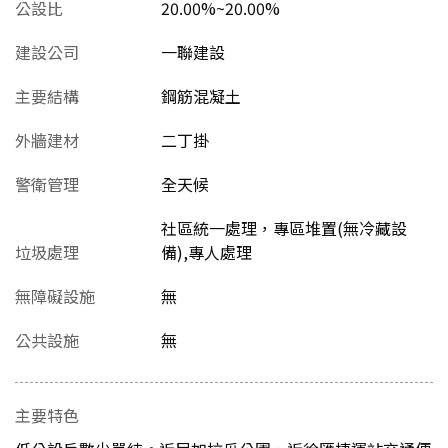
公設比
20.00%~20.00%
建設公司
一聯建設
主要結構
鋼筋混凝土
外牆建材
二丁掛
警衛管理
全天候
社區統一處理，專區堆置(無冷藏設
垃圾處理
備),專人處理
無障礙設施
無
公共設施
無
主要特色