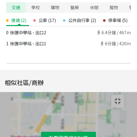
交通
學校
購物
醫療
休閒
寵物
警
捷運
(
2
)
公車
(
17
)
公共自行車
(
2
)
停車場
(
5
)
0
徐匯中學站 - 出口2
6.4
分鐘 /
467m
1
徐匯中學站 - 出口1
6
分鐘 /
420m
相似社區/商辦