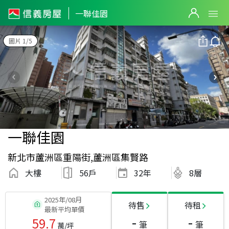
一聯佳園
圖片 1/5
一聯佳園
新北市蘆洲區重陽街,蘆洲區集賢路
大樓
56戶
32
年
8層
2025年/08月
待售
待租
最新平均單價
-
-
59.7
筆
筆
萬/坪