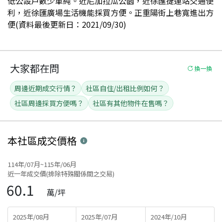
低公設戶數少單純。近尼加拉瓜公園，近徐匯捷運站交通便
利，近徐匯廣場生活機能採買方便。正重陽街上巷寬進出方
便(資料最後更新日：2021/09/30)
大家都在問
換一換
周邊近期成交行情？
社區自住/出租比例如何？
社區周邊採買方便嗎？
社區有其他物件在售嗎？
本社區
成交價格
114年/07月~115年/06月
近一年成交價(排除特殊關係間之交易)
60.1
萬/坪
2025年/08月
2025年/07月
2024年/10月