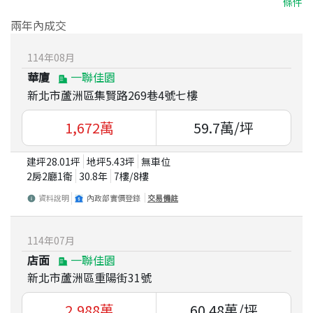
條件
兩年內成交
114
年
08
月
華廈
一聯佳園
新北市蘆洲區集賢路269巷4號七樓
1,672
萬
59.7
萬/坪
建坪
28.01
坪
地坪
5.43
坪
無車位
2房2廳1衛
30.8
年
7
樓/
8
樓
資料說明
內政部實價登錄
交易備註
114
年
07
月
店面
一聯佳園
新北市蘆洲區重陽街31號
2,988
萬
60.48
萬/坪