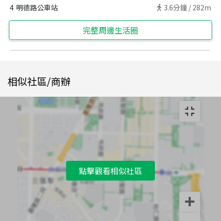
4
明德路公車站
3.6
分鐘 /
282m
完整周邊生活圈
相似社區/商辦
點擊觀看相似社區