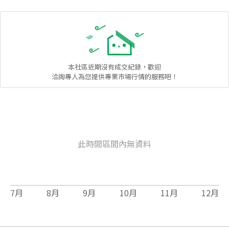
本社區
近期沒有成交紀錄，歡迎
洽詢專人為您提供專業市場行情的服務吧！
此時間區間內無資料
7
月
8
月
9
月
10
月
11
月
12
月