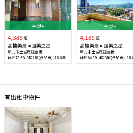
本
社區
本
社區
4,388
4,188
萬
萬
高樓美景◄國美之星
高樓美景►國美之星
新北市土城區延吉街
新北市土城區延吉街
建坪
73.58
3房1廳(含加蓋)
18.6年
建坪
64.39
4房3廳(含加蓋)
18
有出租中物件