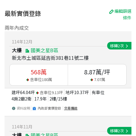
編輯篩選
最新實價登錄
條件
兩年內成交
114
年
12
月
移轉
2
次
大樓
國美之星B區
新北市土城區延吉街381巷11號二樓
568
萬
8.87
萬/坪
含車位
180
萬
7.07
萬
建坪
64.04
坪
地坪
10.37
坪
有車位
含車位
9.13
坪
4房2廳2衛
17.9
年
2
樓/
15
樓
資料說明
內政部實價登錄
交易備註
114
年
11
月
移轉
2
次
大樓
國美之星B區