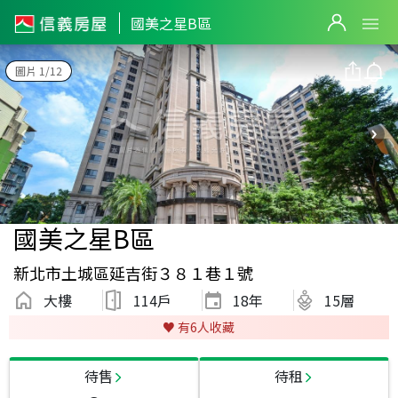
國美之星B區
圖片 1/12
國美之星B區
新北市土城區延吉街３８１巷１號
大樓
114戶
18
年
15層
♥️ 有
6
人收藏
待售
待租