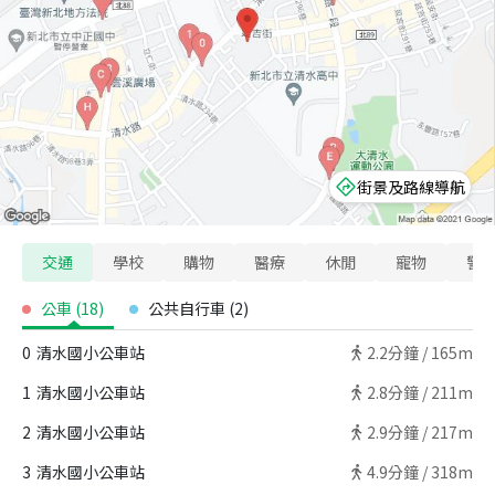
街景及路線導航
交通
學校
購物
醫療
休閒
寵物
警
公車
(
18
)
公共自行車
(
2
)
0
清水國小公車站
2.2
分鐘 /
165m
1
清水國小公車站
2.8
分鐘 /
211m
2
清水國小公車站
2.9
分鐘 /
217m
3
清水國小公車站
4.9
分鐘 /
318m