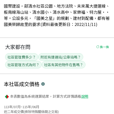
國聚建設，鄰清水社區公園、地方法院、未來萬大捷運線、
板南線海山站、清水國小、清水高中、家樂福、特力屋‧‧
等。公設多元，「國美之星」的規劃、建材到配備，都有著
國美榮歸故里的要求(資料最後更新日：2022/11/11)
大家都在問
換一換
社區管理費多少？
附近有捷運站/公車站嗎？
社區管理方式為何？
社區有其他物件在售嗎？
本社區
成交價格
本表數值為系統運算結果，計算方式詳情請看
說明
113年/07月~115年/06月
近二年成交價(排除特殊關係間之交易)