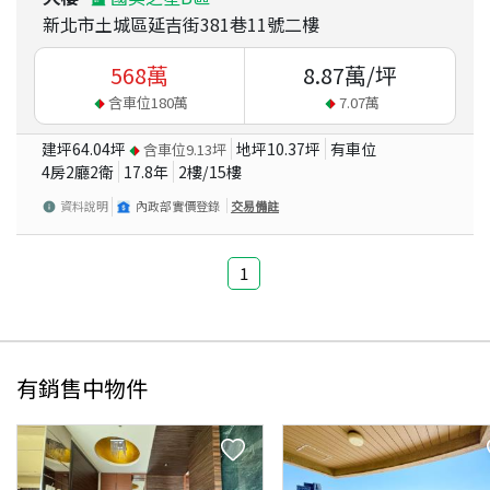
新北市土城區延吉街381巷11號二樓
568
萬
8.87
萬/坪
含車位
180
萬
7.07
萬
建坪
64.04
坪
地坪
10.37
坪
有車位
含車位
9.13
坪
4房2廳2衛
17.8
年
2
樓/
15
樓
資料說明
內政部實價登錄
交易備註
1
有銷售中物件