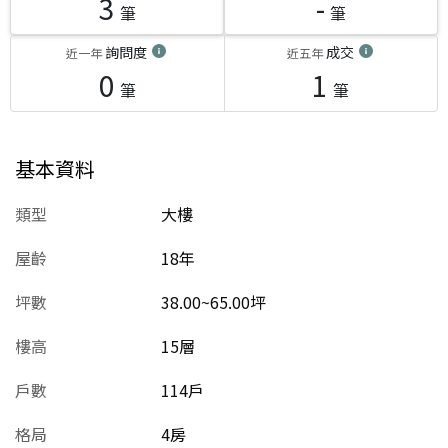
3
-
筆
筆
詢問度
成交
近一年
近五年
0
1
筆
筆
基本資料
類型
大樓
屋齡
18
年
坪數
38.00~65.00坪
樓高
15層
戶數
114戶
格局
4房