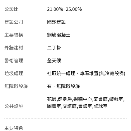
公設比
21.00%~25.00%
建設公司
國聚建設
主要結構
鋼筋混凝土
外牆建材
二丁掛
警衛管理
全天候
垃圾處理
社區統一處理，專區堆置(無冷藏設備)
無障礙設施
有，無障礙設施
花園,健身房,視聽中心,宴會廳,遊戲室,
公共設施
圖書室,交誼廳,會議室,桌球室
主要特色