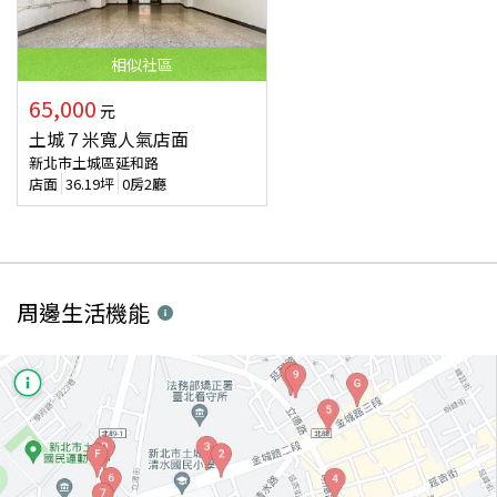
相似
社區
65,000
元
土城７米寬人氣店面
新北市土城區延和路
店面
36.19
坪
0房2廳
周邊生活機能