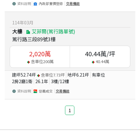
資料說明
內政部實價登錄
交易備註
114
年
03
月
大樓
艾菲爾(篤行路單號)
篤行路三段89號3樓
2,020
萬
40.44
萬/坪
含車位
200
萬
40.44
萬
建坪
52.74
坪
地坪
6.21
坪
有車位
含車位
7.73
坪
2房2廳1衛
26.1
年
3
樓/
12
樓
資料說明
信義成交
交易備註
1