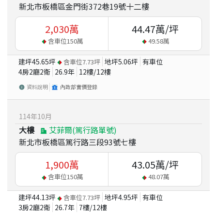
新北市板橋區金門街372巷19號十二樓
2,030
萬
44.47
萬/坪
含車位
150
萬
49.58
萬
建坪
45.65
坪
地坪
5.06
坪
有車位
含車位
7.73
坪
4房2廳2衛
26.9
年
12
樓/
12
樓
資料說明
內政部實價登錄
114
年
10
月
大樓
艾菲爾(篤行路單號)
新北市板橋區篤行路三段93號七樓
1,900
萬
43.05
萬/坪
含車位
150
萬
48.07
萬
建坪
44.13
坪
地坪
4.95
坪
有車位
含車位
7.73
坪
3房2廳2衛
26.7
年
7
樓/
12
樓