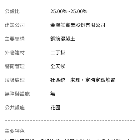
公設比
25.00%~25.00%
建設公司
金鴻莊實業股份有限公司
主要結構
鋼筋混凝土
外牆建材
二丁掛
警衛管理
全天候
垃圾處理
社區統一處理，定時定點堆置
無障礙設施
無
公共設施
花園
主要特色