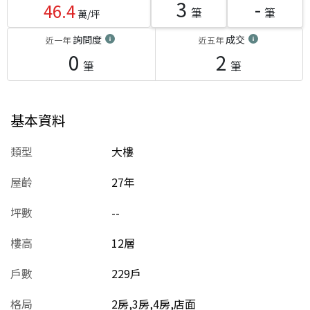
3
-
46.4
筆
筆
萬/坪
詢問度
成交
近一年
近五年
0
2
筆
筆
基本資料
類型
大樓
屋齡
27
年
坪數
--
樓高
12層
戶數
229戶
格局
2房,3房,4房,店面