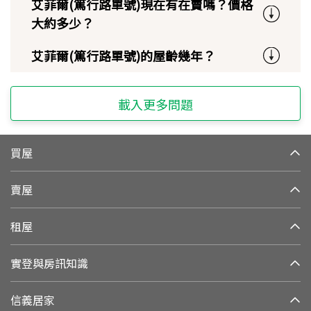
艾菲爾(篤行路單號)現在有在賣嗎？價格
大約多少？
艾菲爾(篤行路單號)的屋齡幾年？
載入更多問題
買屋
賣屋
租屋
實登與房訊知識
信義居家