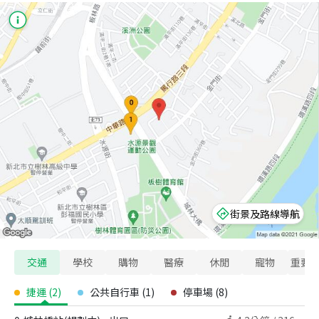
街景及路線導航
交通
學校
購物
醫療
休閒
寵物
重要
捷運
(
2
)
公共自行車
(
1
)
停車場
(
8
)