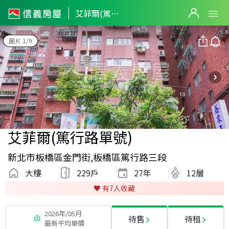
艾菲爾(篤行路單號)
圖片 1/9
艾菲爾(篤行路單號)
新北市板橋區金門街,板橋區篤行路三段
大樓
229戶
27
年
12層
♥️ 有
7
人收藏
2026年/05月
待售
待租
最新平均單價