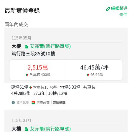
編輯篩選
最新實價登錄
條件
兩年內成交
115
年
05
月
大樓
艾菲爾(篤行路單號)
篤行路三段85號10樓
2,515
萬
46.45
萬/坪
含車位
400
萬
46.44
萬
建坪
61
坪
地坪
6.33
坪
有車位
含車位
15.46
坪
4房2廳2衛
27.3
年
10
樓/
12
樓
資料說明
信義成交
交易備註
115
年
01
月
大樓
艾菲爾(篤行路單號)