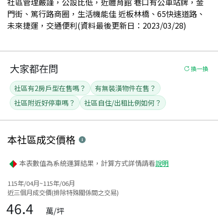
社區管理嚴謹，公設比低，近體育館 巷口有公車站牌，金
門街、篤行路商圈，生活機能佳 近板林橋、65快速道路、
未來捷運，交通便利(資料最後更新日：2023/03/28)
大家都在問
換一換
社區有2房戶型在售嗎？
有無裝潢物件在售？
社區附近好停車嗎？
社區自住/出租比例如何？
本社區
成交價格
本表數值為系統運算結果，計算方式詳情請看
說明
115年/04月~115年/06月
近三個月成交價(排除特殊關係間之交易)
46.4
萬/坪