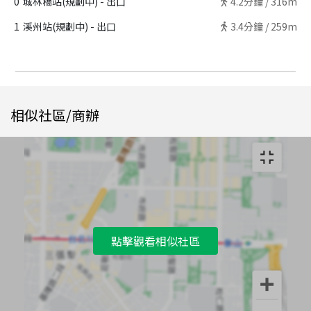
0
城林橋站(規劃中) - 出口
4.2
分鐘 /
316m
1
溪州站(規劃中) - 出口
3.4
分鐘 /
259m
相似社區/商辦
點擊觀看相似社區