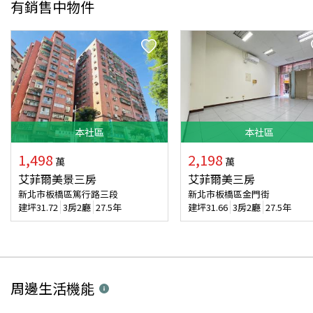
有銷售中物件
本
社區
本
社區
1,498
2,198
萬
萬
艾菲爾美景三房
艾菲爾美三房
新北市板橋區篤行路三段
新北市板橋區金門街
建坪
31.72
3房2廳
27.5年
建坪
31.66
3房2廳
27.5年
周邊生活機能