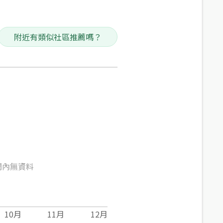
附近有類似社區推薦嗎？
間內無資料
10
月
11
月
12
月