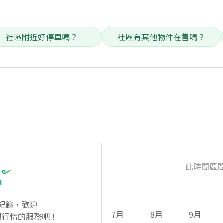
社區附近好停車嗎？
社區有其他物件在售嗎？
此時間區
紀錄，歡迎
7
月
8
月
9
月
場行情的服務吧！