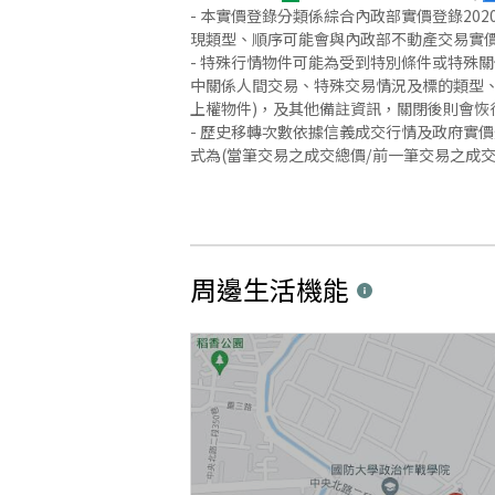
- 本實價登錄分類係綜合內政部實價登錄2
現類型、順序可能會與內政部不動產交易實
- 特殊行情物件可能為受到特別條件或特殊
中關係人間交易、特殊交易情況及標的類型、
上權物件)，及其他備註資訊，關閉後則會恢
- 歷史移轉次數依據信義成交行情及政府實
式為(當筆交易之成交總價/前一筆交易之成
周邊生活機能