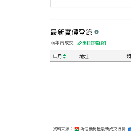
最新實價登錄
兩年內成交
編輯篩選條件
年月
地址
類
- 資料來源：
為信義房屋最新成交行情;