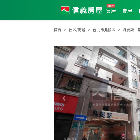
買屋
賣屋
首頁
社區/商辦
台北市北投區
凡賽斯二
土地達人
2023年3月區業績TOP3
2024年1