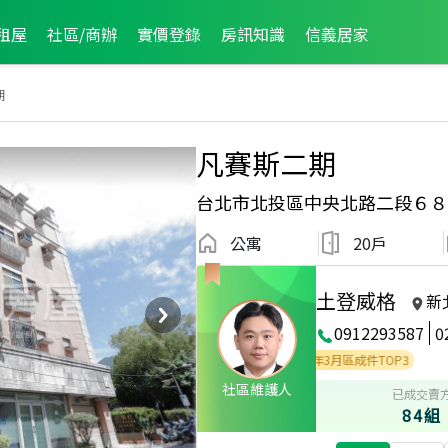
租屋
社區/商辦
實價登錄
房訊知識
信義居家
期
凡賽斯二期
台北市北投區中央北路二段６８
公寓
20戶
土登威格
新
0912293587
0
1月區成件TOP3
2023年3月區成件TOP3
2022年3月區成件TOP3
社區維護人
已成交賣
84組