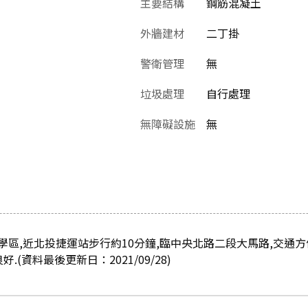
主要結構
鋼筋混凝土
外牆建材
二丁掛
警衛管理
無
垃圾處理
自行處理
無障礙設施
無
區,近北投捷運站步行約10分鐘,臨中央北路二段大馬路,交通方
.(資料最後更新日：2021/09/28)