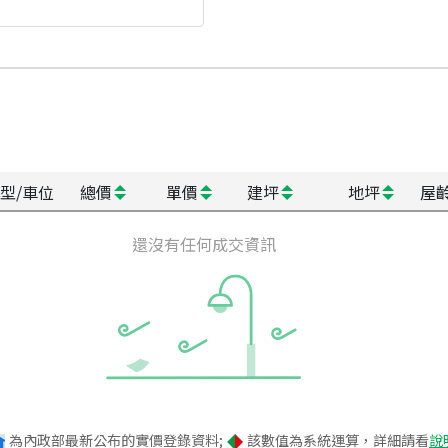
型/車位
總價
單價
建坪
地坪
屋
還沒有任何成交資訊
為內政部最新公布的實價登錄資料;
該數值為系統運算，詳細請看
說