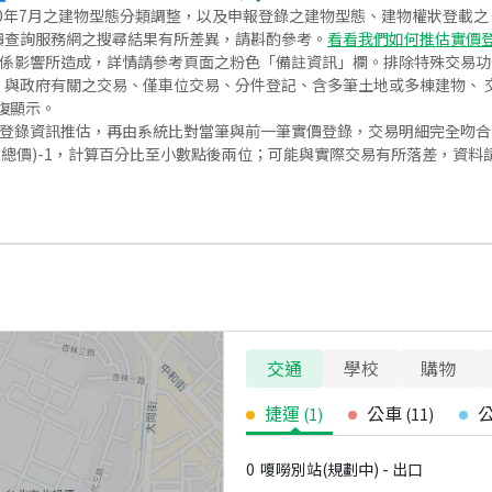
020年7月之建物型態分類調整，以及申報登錄之建物型態、建物權狀登載
價查詢服務網之搜尋結果有所差異，請斟酌參考。
看看我們如何推估實價
關係影響所造成，詳情請參考頁面之粉色「備註資訊」欄。排除特殊交易
與政府有關之交易、僅車位交易、分件登記、含多筆土地或多棟建物、 交
復顯示。
價登錄資訊推估，再由系統比對當筆與前一筆實價登錄，交易明細完全吻
交總價)-1，計算百分比至小數點後兩位；可能與實際交易有所落差，資料
交通
學校
購物
捷運
公車
(
1
)
(
11
)
0
嗄嘮別站(規劃中) - 出口