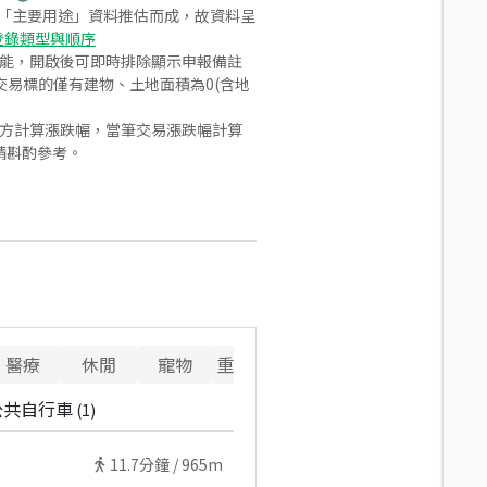
之「主要用途」資料推估而成，故資料呈
登錄類型與順序
功能，開啟後可即時排除顯示申報備註
易標的僅有建物、土地面積為0(含地
合方計算漲跌幅，當筆交易漲跌幅計算
請斟酌參考。
醫療
休閒
寵物
重要設施
公共自行車
(
1
)
11.7
分鐘 /
965m