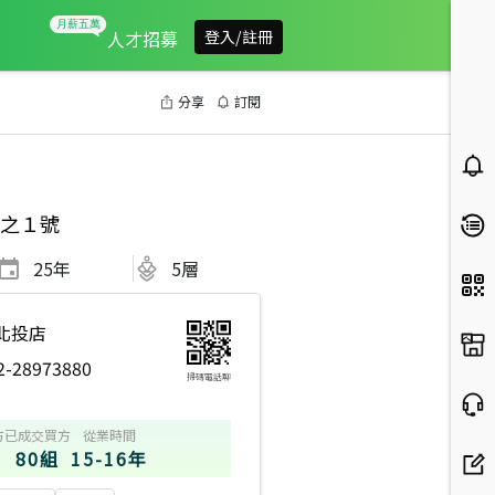
人才招募
登入/註冊
分享
訂閱
之１號
25
年
5層
北投店
2-28973880
掃碼電話聊
方
已成交買方
從業時間
80組
15-16年