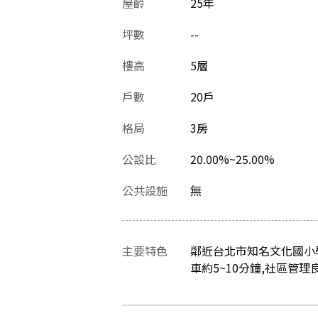
屋齡
25
年
坪數
--
樓高
5層
戶數
20戶
格局
3房
公設比
20.00%~25.00%
公共設施
無
主要特色
鄰近台北市知名文化國小學
車約5~10分鐘,社區管理良好