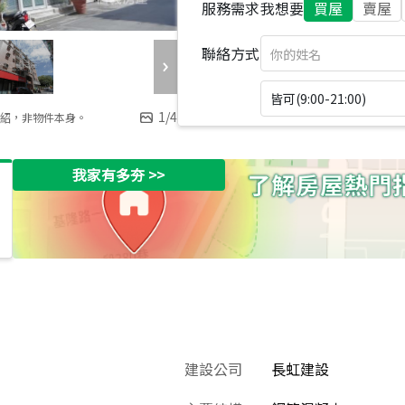
服務需求
我想要
買屋
賣屋
聯絡方式
皆可(9:00-21:00)
1
/
4
紹，非物件本身。
我家有多夯
>>
建設公司
長虹建設