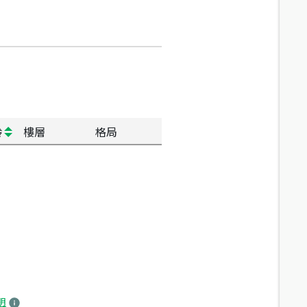
齡
樓層
格局
明