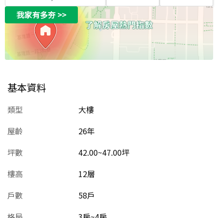
我家有多夯
>>
基本資料
類型
大樓
屋齡
26
年
坪數
42.00~47.00坪
樓高
12層
戶數
58戶
格局
3房~4房