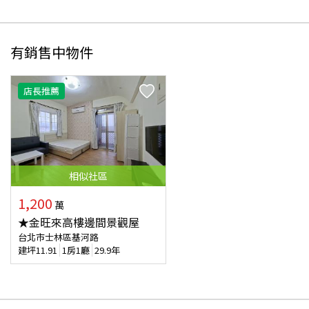
有銷售中物件
店長推薦
相似
社區
1,200
萬
★金旺來高樓邊間景觀屋
台北市士林區基河路
建坪
11.91
1房1廳
29.9年