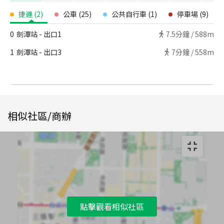
捷運
(
2
)
公車
(
25
)
公共自行車
(
1
)
停車場
(
9
)
0
劍潭站 - 出口1
7.5
分鐘 /
588m
1
劍潭站 - 出口3
7
分鐘 /
558m
相似社區/商辦
點擊觀看相似社區