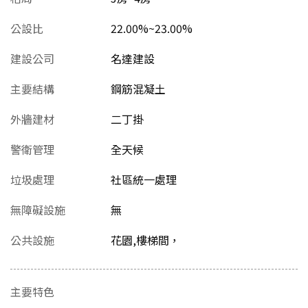
公設比
22.00%~23.00%
建設公司
名達建設
主要結構
鋼筋混凝土
外牆建材
二丁掛
警衛管理
全天候
垃圾處理
社區統一處理
無障礙設施
無
公共設施
花園,樓梯間，
主要特色