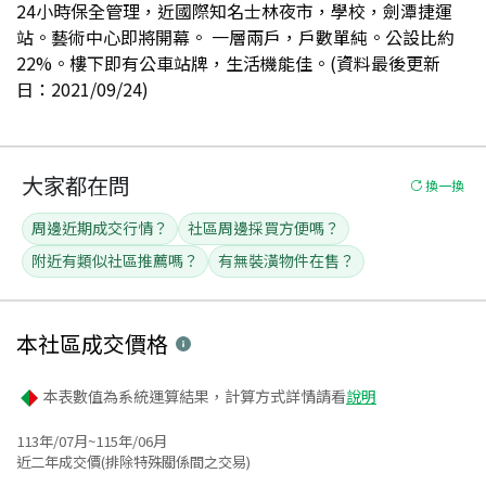
24小時保全管理，近國際知名士林夜市，學校，劍潭捷運
站。藝術中心即將開幕。 一層兩戶，戶數單純。公設比約
22%。樓下即有公車站牌，生活機能佳。(資料最後更新
日：2021/09/24)
大家都在問
換一換
周邊近期成交行情？
社區周邊採買方便嗎？
附近有類似社區推薦嗎？
有無裝潢物件在售？
本社區
成交價格
本表數值為系統運算結果，計算方式詳情請看
說明
113年/07月~115年/06月
近二年成交價(排除特殊關係間之交易)