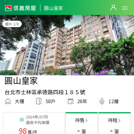
圓山皇家
圖片 1/8
圓山皇家
台北市士林區承德路四段１８５號
大樓
58戶
26
年
12層
2024年/07月
待售
待租
最新平均單價
-
-
98
筆
筆
萬/坪