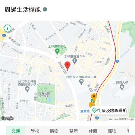
周邊生活機能
街景及路線導航
交通
學校
購物
醫療
休閒
寵物
警