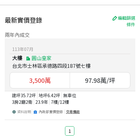
編輯篩選
最新實價登錄
條件
兩年內成交
113
年
07
月
大樓
圓山皇家
台北市士林區承德路四段187號七樓
3,500
萬
97.98
萬/坪
建坪
35.72
坪
地坪
6.42
坪
無車位
3房2廳2衛
23.9
年
7
樓/
12
樓
資料說明
內政部實價登錄
交易備註
1