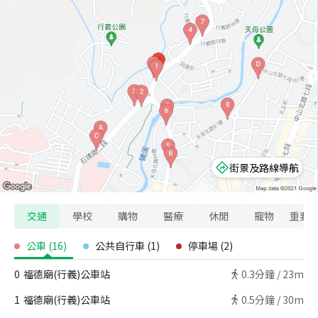
街景及路線導航
交通
學校
購物
醫療
休閒
寵物
重要
公車
(
16
)
公共自行車
(
1
)
停車場
(
2
)
0
福德廟(行義)公車站
0.3
分鐘 /
23m
1
福德廟(行義)公車站
0.5
分鐘 /
30m