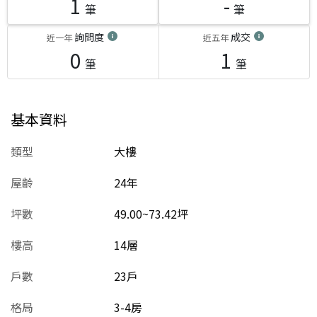
1
-
筆
筆
詢問度
成交
近一年
近五年
0
1
筆
筆
基本資料
類型
大樓
屋齡
24
年
坪數
49.00~73.42坪
樓高
14層
戶數
23戶
格局
3-4房