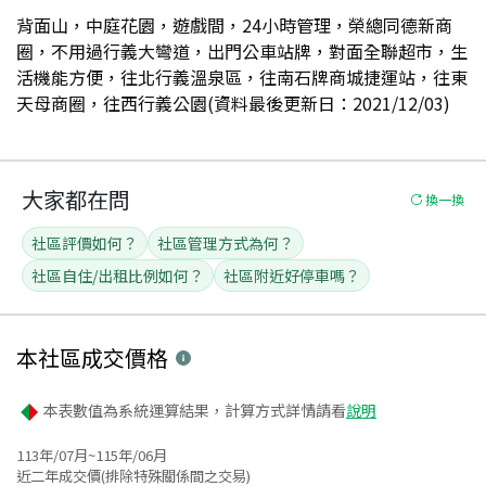
背面山，中庭花園，遊戲間，24小時管理，榮總同德新商
圈，不用過行義大彎道，出門公車站牌，對面全聯超市，生
活機能方便，往北行義溫泉區，往南石牌商城捷運站，往東
天母商圈，往西行義公園(資料最後更新日：2021/12/03)
大家都在問
換一換
社區評價如何？
社區管理方式為何？
社區自住/出租比例如何？
社區附近好停車嗎？
本社區
成交價格
本表數值為系統運算結果，計算方式詳情請看
說明
113年/07月~115年/06月
近二年成交價(排除特殊關係間之交易)