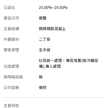
公設比
25.00%~29.00%
建設公司
振聲
主要結構
鋼骨鋼筋混凝土
外牆建材
二丁掛
警衛管理
全天候
社區統一處理，專區堆置(無冷藏設
垃圾處理
備),專人處理
無障礙設施
無
公共設施
後院
主要特色