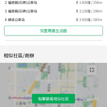
2
福德廟(石牌)公車站
1.8
分鐘 /
156m
3
福德廟(石牌)公車站
2.1
分鐘 /
196m
4
磺溪公車站
2.9
分鐘 /
183m
完整周邊生活圈
相似社區/商辦
點擊觀看相似社區