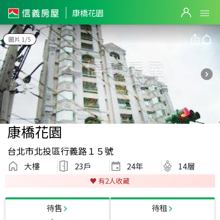
康橋花園
圖片 1/5
康橋花園
台北市北投區行義路１５號
大樓
23戶
24
年
14層
♥️ 有
2
人收藏
待售
待租