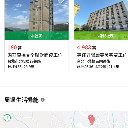
本
社區
相似
社區
180
4,988
萬
萬
溫莎康橋★全聯對面停車位
專任昇陽麗芙美宅雙車位
台北市北投區行義路
台北市北投區同德街
建坪
4.55
23.9年
建坪
86.36
4房2廳
21.4年
周邊生活機能