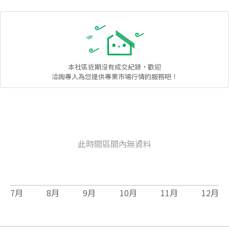
本社區
近期沒有成交紀錄，歡迎
洽詢專人為您提供專業市場行情的服務吧！
此時間區間內無資料
7
月
8
月
9
月
10
月
11
月
12
月