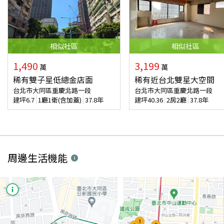
相似
社區
相似
社區
1,490
3,199
萬
萬
稀有雙子星低總金店面
稀有近台北雙星大空間
台北市大同區重慶北路一段
台北市大同區重慶北路一段
建坪
6.7
1廳1衛(含加蓋)
37.8年
建坪
40.36
2房2廳
37.8年
周邊生活機能