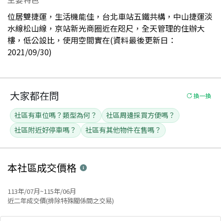
位居雙捷運，生活機能佳，台北車站五鐵共構，中山捷運淡
水線松山線，京站新光商圈近在咫尺，全天管理的住辦大
樓，低公設比，使用空間實在(資料最後更新日：
2021/09/30)
大家都在問
換一換
社區有車位嗎？類型為何？
社區周邊採買方便嗎？
社區附近好停車嗎？
社區有其他物件在售嗎？
本社區
成交價格
113年/07月~115年/06月
近二年成交價(排除特殊關係間之交易)