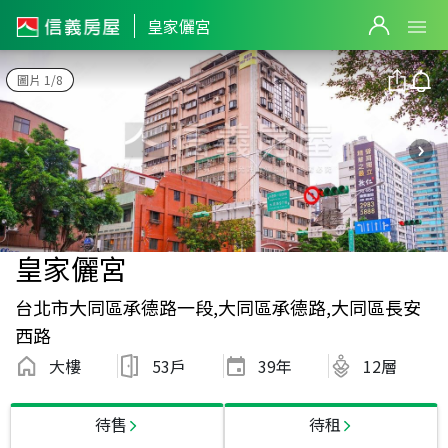
皇家儷宮
圖片 1/8
皇家儷宮
台北市大同區承德路一段,大同區承德路,大同區長安
西路
大樓
53戶
39
年
12層
待售
待租