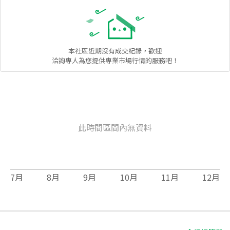
本社區
近期沒有成交紀錄，歡迎
洽詢專人為您提供專業市場行情的服務吧！
此時間區間內無資料
7
月
8
月
9
月
10
月
11
月
12
月