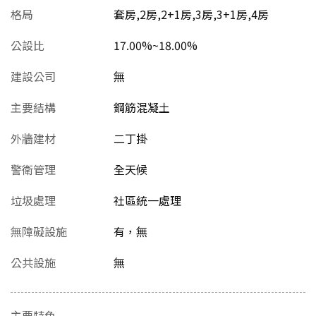
格局
套房,2房,2+1房,3房,3+1房,4房
公設比
17.00%~18.00%
建設公司
無
主要結構
鋼筋混凝土
外牆建材
二丁掛
警衛管理
全天候
垃圾處理
社區統一處理
無障礙設施
有，無
公共設施
無
主要特色