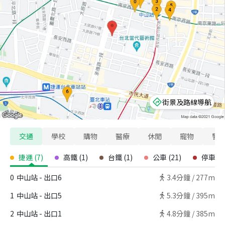
街景及路線導航
交通
學校
購物
醫療
休閒
寵物
警
捷運
(
7
)
高鐵
(
1
)
台鐵
(
1
)
公車
(
21
)
停車場
0
中山站 - 出口6
3.4
分鐘 /
277m
1
中山站 - 出口5
5.3
分鐘 /
395m
2
中山站 - 出口1
4.8
分鐘 /
385m