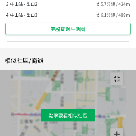
3
中山站 - 出口2
5.7
分鐘 /
434m
4
中山站 - 出口3
6.1
分鐘 /
489m
完整周邊生活圈
相似社區/商辦
點擊觀看相似社區