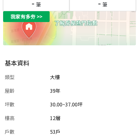
-
-
筆
筆
我家有多夯
>>
基本資料
類型
大樓
屋齡
39
年
坪數
30.00~37.00坪
樓高
12層
戶數
53戶