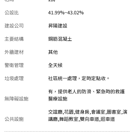
公設比
41.99%~43.02%
建設公司
昇陽建設
主要結構
鋼筋混凝土
外牆建材
其他
警衛管理
全天候
垃圾處理
社區統一處理，定時定點收。
有，提供老人的防滑、緊急時的救護
無障礙設施
醫療設施
交誼廳,花園,健身房,會議室,圖書室,演
公共設施
講廳,舞蹈教室,雙向車道,迴車道