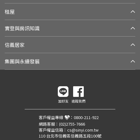
租屋
實登與房訊知識
信義居家
集團與永續發展
加好友
追蹤我們
客戶權益專線
：
0800-211-922
網路客服：
(02)2755-7666
客戶權益信箱：
cs@sinyi.com.tw
110 台北市信義區信義路五段100號