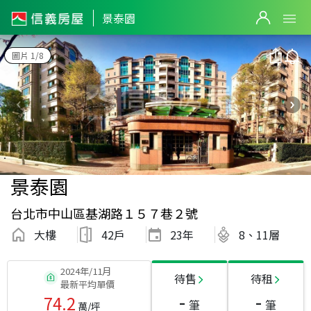
景泰園
圖片 1/8
景泰園
台北市中山區基湖路１５７巷２號
大樓
42戶
23
年
8、11層
2024年/11月
待售
待租
最新平均單價
-
-
74.2
筆
筆
萬/坪