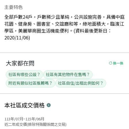
主要特色
全部戶數24戶，戶數稀少且單純，公共設施完善，具備中庭
花園、健身房、圖書室、交誼廳和等，綠地面積大，臨濱江
學區，美麗華商圈生活機能便利。(資料最後更新日：
2020/11/06)
大家都在問
換一換
社區有哪些公設？
社區有其他物件在售嗎？
附近有類似社區推薦嗎？
社區自住/出租比例如何？
本社區
成交價格
113年/07月~115年/06月
近二年成交價(排除特殊關係間之交易)