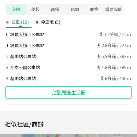
交通
學校
醫療
休閒
寵物
重要設施
公車
(
10
)
停車場
(
5
)
0
堤頂大道口公車站
1.2
分鐘 /
72m
1
堤頂大道口公車站
2.8
分鐘 /
227m
2
基湖站公車站
5.5
分鐘 /
383m
3
金泰公園公車站
4.8
分鐘 /
389m
4
基湖站公車站
6
分鐘 /
436m
完整周邊生活圈
相似社區/商辦