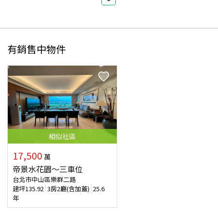
有銷售中物件
相似
社區
17,500
萬
帝景水花園～三車位
台北市中山區樂群二路
建坪
135.92
3房2廳(含加蓋)
25.6
年