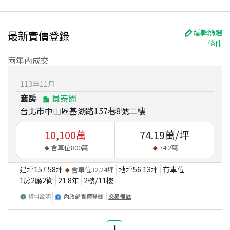
編輯篩選
最新實價登錄
條件
兩年內成交
113
年
11
月
套房
景泰園
台北市中山區基湖路157巷8號二樓
10,100
萬
74.19
萬/坪
含車位
800
萬
74.2
萬
建坪
157.58
坪
地坪
56.13
坪
有車位
含車位
32.24
坪
1房2廳2衛
21.8
年
2
樓/
11
樓
資料說明
內政部實價登錄
交易備註
1