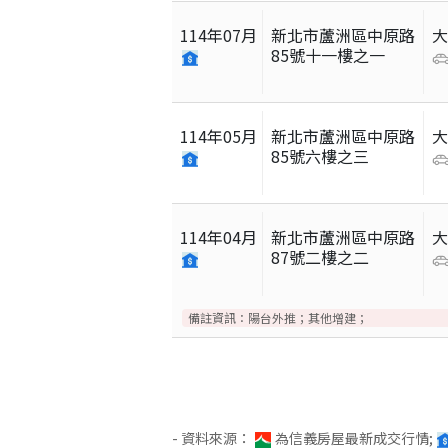
114
年
07
月
新北市蘆洲區中原路
85號十一樓之一
114
年
05
月
新北市蘆洲區中原路
85號六樓之三
114
年
04
月
新北市蘆洲區中原路
87號二樓之二
備註資訊：
陽台外推；其他增建；
- 資料來源：
為信義房屋最新成交行情;