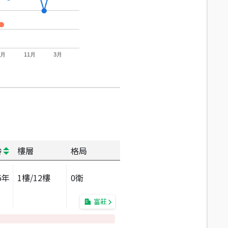
7月
11月
3月
齡
樓層
格局
6
年
1
樓/
12
樓
0衛
富莊