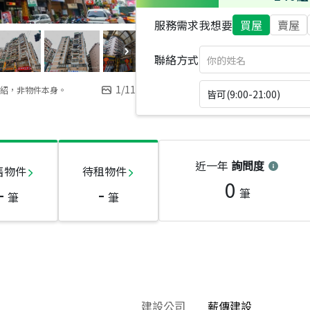
服務需求
我想要
買屋
賣屋
聯絡方式
1
/
11
紹，非物件本身。
皆可(9:00-21:00)
近一年
詢問度
售物件
待租物件
0
-
-
筆
筆
筆
建設公司
薪傳建設