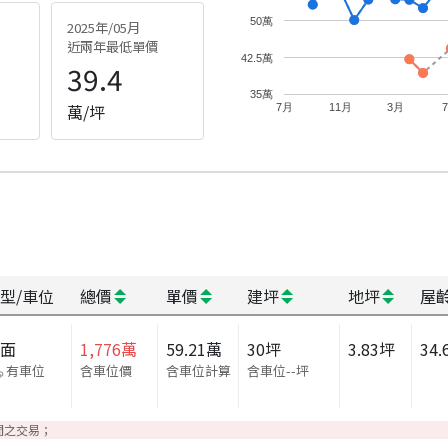
50萬
2025年/05月
近兩年最低單價
42.5萬
39.4
35萬
萬/坪
7月
11月
3月
型/車位
總價
單價
建坪
地坪
屋
店面
1,776
萬
59.21
萬
30
坪
3.83
坪
34.
有車位
含車位價
含車位計算
含車位
--
坪
間之交易；