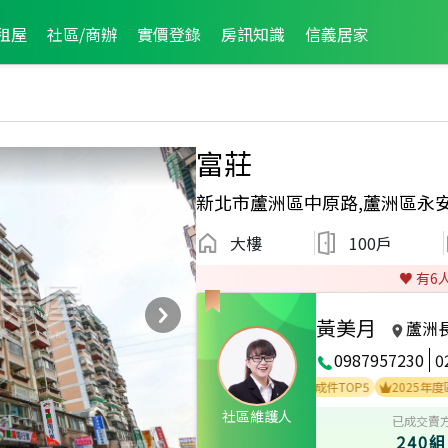
租屋
社區/商辦
實價登錄
房訊知識
信義居家
富莊
新北市蘆洲區中原路,蘆洲區永
大樓
100戶
♥️ 有
6
黃美月
蘆洲
0987957230
0
全公司2019年度成件TOP13
全公司2014年度成件TOP5
2025年度區業績T
社區維護人
已成交賣
240組