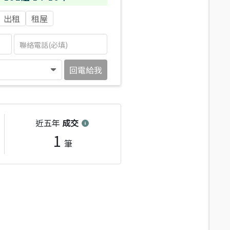
出租
租屋
回電給我
近五年
成交
1
筆