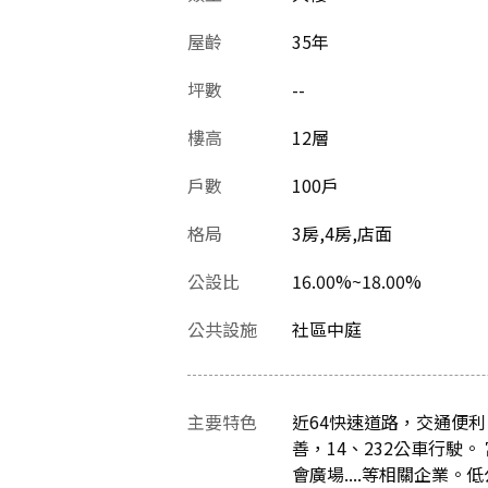
屋齡
35
年
坪數
--
樓高
12層
戶數
100戶
格局
3房,4房,店面
公設比
16.00%~18.00%
公共設施
社區中庭
主要特色
近64快速道路，交通便
善，14、232公車行
會廣場....等相關企業