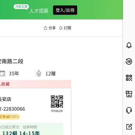
人才招募
登入/註冊
分享
訂閱
安南路二段
35
年
12層
人收藏
長安店
2-22830066
掃碼電話聊
OP2
方
已成交買方
從業時間
132組
14-15年