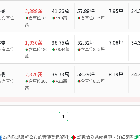
大樓
2,388
萬
41.26
萬
57.88
坪
7.95
坪
34.
有車位
含車位
180
44.4
萬
含車位
8.15
坪
萬
大樓
1,930
萬
36.75
萬
52.52
坪
7.06
坪
34.
有車位
含車位
180
39.44
萬
含車位
8.15
坪
萬
大樓
2,320
萬
39.73
萬
58.39
坪
8.19
坪
34.
有車位
含車位
200
42.2
萬
含車位
8.15
坪
萬
1
為內政部最新公布的實價登錄資料;
該數值為系統運算，詳細請看
說