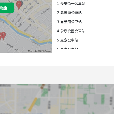
1
長安街一公車站
機能
2
忠義廟公車站
3
忠義廟公車站
4
永康公園公車站
5
更寮公車站
6
更寮公車站
7
永康公園公車站
8
長榮中原路口公車站
9
親水公園公車站
A
長榮中原路口公車站
B
親水公園公車站