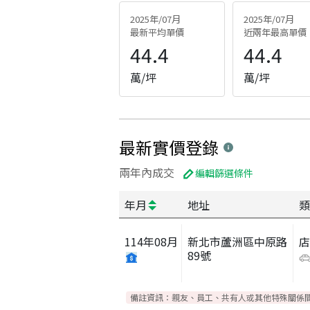
2025年/07月
2025年/07月
最新平均單價
近兩年最高單價
44.4
44.4
萬/坪
萬/坪
最新實價登錄
兩年內成交
編輯篩選條件
年月
地址
類
114
年
08
月
新北市蘆洲區中原路
89號
備註資訊：
親友、員工、共有人或其他特殊關係