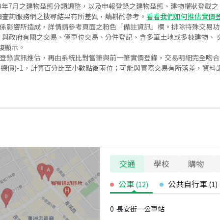
020年7月之建物型態分類調整，以及申報登錄之建物型態、建物權狀登載
價查詢服務網之搜尋結果有所差異，請斟酌參考。
看看我們如何推估實價
關係影響所造成，詳情請參考頁面之粉色「備註資訊」欄。排除特殊交易
與政府有關之交易、僅車位交易、分件登記、含多筆土地或多棟建物、 交
復顯示。
價登錄資訊推估，再由系統比對當筆與前一筆實價登錄，交易明細完全吻
交總價)-1，計算百分比至小數點後兩位；可能與實際交易有所落差，資料
交通
學校
購物
公車
公共自行車
(
12
)
(
1
)
0
長安街一公車站