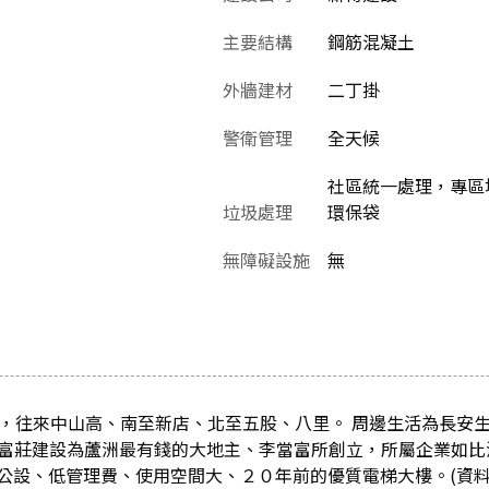
主要結構
鋼筋混凝土
外牆建材
二丁掛
警衛管理
全天候
社區統一處理，專區
垃圾處理
環保袋
無障礙設施
無
利，往來中山高、南至新店、北至五股、八里。 周邊生活為長安
駛。 富莊建設為蘆洲最有錢的大地主、李當富所創立，所屬企業如
。低公設、低管理費、使用空間大、２０年前的優質電梯大樓。(資