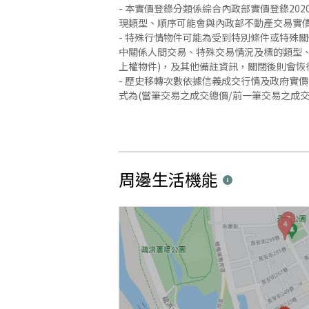
- 本實價登錄分類係綜合內政部實價登錄2
現類型、順序可能會與內政部不動產交易實
- 特殊行情物件可能為受到特別條件或特殊
中關係人間交易、特殊交易情況及標的類型、
上權物件)，及其他備註資訊，關閉後則會恢
- 歷史移轉次數依據信義成交行情及政府實
式為(當筆交易之成交總價/前一筆交易之成
周邊生活機能