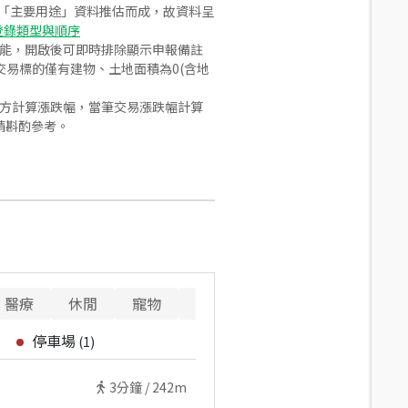
之「主要用途」資料推估而成，故資料呈
登錄類型與順序
功能，開啟後可即時排除顯示申報備註
易標的僅有建物、土地面積為0(含地
合方計算漲跌幅，當筆交易漲跌幅計算
請斟酌參考。
醫療
休閒
寵物
警消
重要設施
停車場
(
1
)
3
分鐘 /
242m