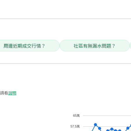
周邊近期成交行情？
社區有無漏水問題？
請看
說明
65萬
57.5萬