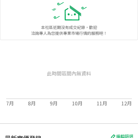
本社區
近期沒有成交紀錄，歡迎
洽詢專人為您提供專業市場行情的服務吧！
此時間區間內無資料
7
月
8
月
9
月
10
月
11
月
12
月
編輯篩選