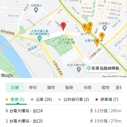
街景及路線導航
交通
學校
購物
醫療
休閒
寵物
重要
捷運
(
5
)
公車
(
20
)
公共自行車
(
2
)
停車場
(
7
)
0
台電大樓站 - 出口4
3.2
分鐘 /
245m
1
台電大樓站 - 出口5
3.9
分鐘 /
279m