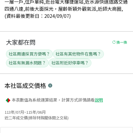
一層一戶,住戶單純,近台電大樓捷運站,近水源快速道路交通
四通八達,前後大面採光，屋齡新穎外觀氣派,近師大商圈,
(資料最後更新日：2024/09/07)
大家都在問
換一換
社區周邊採買方便嗎？
社區有其他物件在售嗎？
社區有無漏水問題？
社區附近好停車嗎？
本社區
成交價格
本表數值為系統運算結果，計算方式詳情請看
說明
113年/07月~115年/06月
近二年成交價(排除特殊關係間之交易)