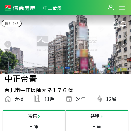
中正帝景
圖片 1/8
中正帝景
台北市中正區師大路１７６號
大樓
11戶
24
年
12層
待售
待租
-
-
筆
筆