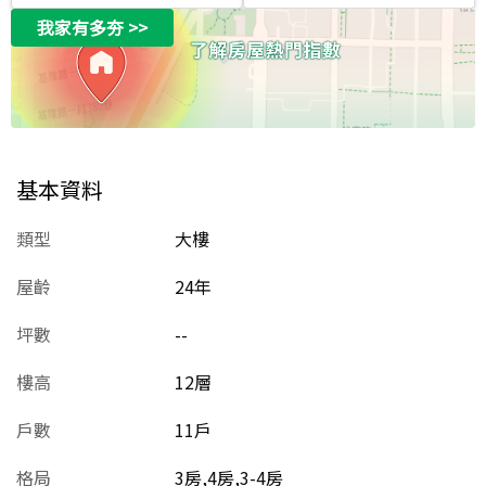
我家有多夯
>>
基本資料
類型
大樓
屋齡
24
年
坪數
--
樓高
12層
戶數
11戶
格局
3房,4房,3-4房