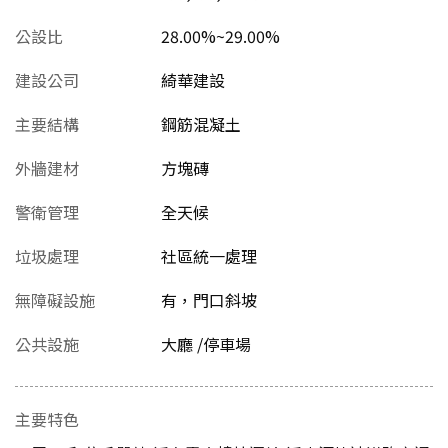
公設比
28.00%~29.00%
建設公司
綺華建設
主要結構
鋼筋混凝土
外牆建材
方塊磚
警衛管理
全天候
垃圾處理
社區統一處理
無障礙設施
有，門口斜坡
公共設施
大廳 /停車場
主要特色