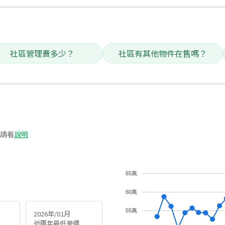
社區管理費多少？
社區有其他物件在售嗎？
請看
說明
65萬
60萬
55萬
2026年/01月
近兩年最低單價