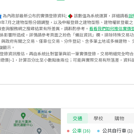
為內政部最新公布的實價登錄資料;
該數值為系統運算，詳細請看
說
020年7月之建物型態分類調整，以及申報登錄之建物型態、建物權狀登載
價查詢服務網之搜尋結果有所差異，請斟酌參考。
看看我們如何推估實價
關係影響所造成，詳情請參考頁面之粉色「備註資訊」欄。排除特殊交易
與政府有關之交易、僅車位交易、分件登記、含多筆土地或多棟建物、 交
復顯示。
價登錄資訊推估，再由系統比對當筆與前一筆實價登錄，交易明細完全吻
交總價)-1，計算百分比至小數點後兩位；可能與實際交易有所落差，資料
交通
學校
購物
公車
公共自行車
(
16
)
(
1
)