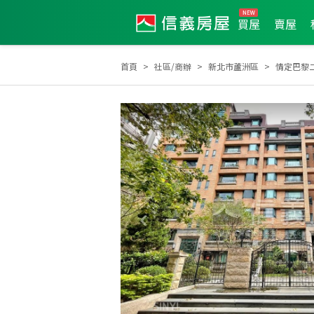
買屋
賣屋
首頁
社區/商辦
新北市蘆洲區
情定巴黎
2025年12月區業績TOP2
2026年2月區成件TOP3