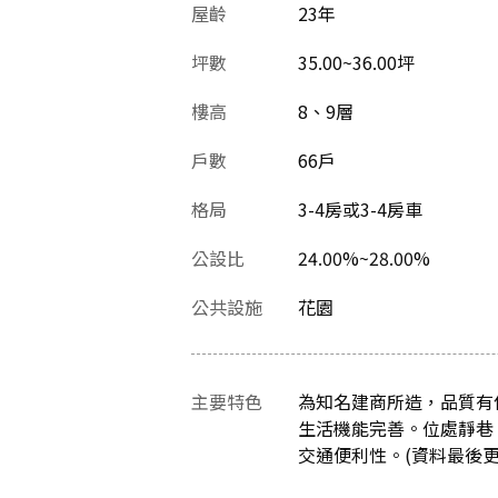
屋齡
23
年
坪數
35.00~36.00坪
樓高
8、9層
戶數
66戶
格局
3-4房或3-4房車
公設比
24.00%~28.00%
公共設施
花園
主要特色
為知名建商所造，品質有
生活機能完善。位處靜巷
交通便利性。(資料最後更新日