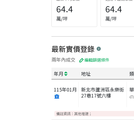
64.4
64.4
萬/坪
萬/坪
最新實價登錄
兩年內成交
編輯篩選條件
年月
地址
類
115
年
01
月
新北市蘆洲區永樂街
27巷17號六樓
備註資訊：
其他增建；