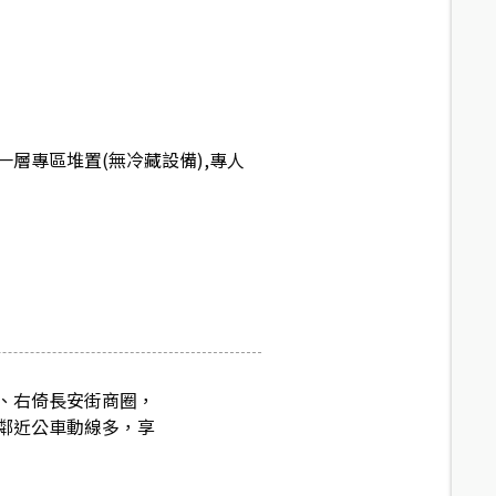
層專區堆置(無冷藏設備),專人
、右倚長安街商圈，
鄰近公車動線多，享