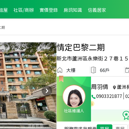
租屋
社區/商辦
實價登錄
房訊知識
信義居家
二期
情定巴黎二期
新北市蘆洲區永樂街２７巷１５
大樓
66戶
周羽倩
蘆洲
0903321877
0
2025年12月區成件TOP3
2025年4月區成件TOP1
社區維護人
服務需求
我想要
買屋
賣屋