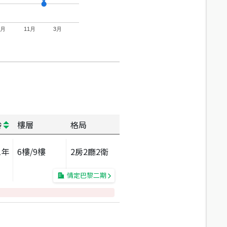
7月
11月
3月
齡
樓層
格局
1
年
6
樓/
9
樓
2房2廳2衛
情定巴黎二期