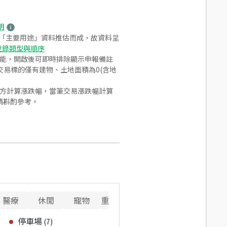
明
之「主要用途」資料推估而成，故資料呈
登錄類型與順序
功能，開啟後可即時排除顯示申報備註
易標的僅有建物、土地面積為0(含地
合方計算漲跌幅，當筆交易漲跌幅計算
請斟酌參考。
醫療
休閒
寵物
重要設施
停車場
(
7
)