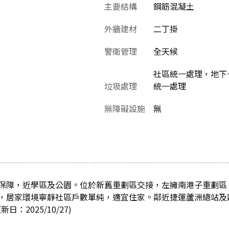
主要結構
鋼筋混凝土
外牆建材
二丁掛
警衛管理
全天候
社區統一處理，地下一
垃圾處理
統一處理
無障礙設施
無
保障，近學區及公園。位於新舊重劃區交接，左擁南港子重劃區
，居家環境寧靜社區戶數單純，適宜住家。鄰近捷運蘆洲總站及
：2025/10/27)