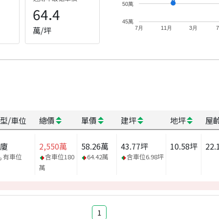
50萬
64.4
45萬
萬/坪
7月
11月
3月
型/車位
總價
單價
建坪
地坪
屋
華廈
2,550
萬
58.26
萬
43.77
坪
10.58
坪
22.
有車位
含車位
180
64.42
萬
含車位
6.98
坪
萬
1