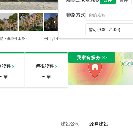
聯絡方式
皆可(9:00-21:00)
1
/
14
紹，非物件本身。
我家有多夯
>>
售物件
待租物件
-
-
筆
筆
建設公司
源峰建設