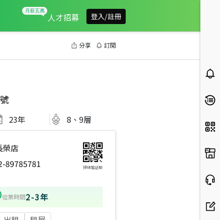
人才招募
登入/註冊
分享
訂閱
號
23
年
8、9層
長榮店
2-89785781
掃碼電話聊
2-3年
從業時間
出租
租屋