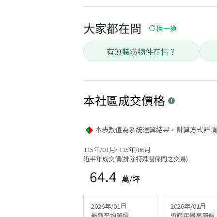
大家都在問
換一換
有無裝潢物件在售？
本社區
成交價格
本表數值為系統運算結果，計算方式詳情
115年/01月~115年/06月
近半年成交價(排除特殊關係間之交易)
64.4
萬/坪
2026年/01月
2026年/01月
最新平均單價
近兩年最高單價