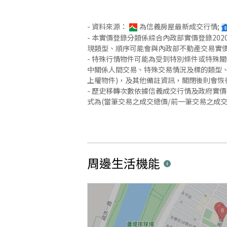
- 資料來源：
為信義房屋最新成交行情;
- 本實價登錄分類係綜合內政部實價登錄2
現類型、順序可能會與內政部不動產交易實
- 特殊行情物件可能為受到特別條件或特殊
中關係人間交易、特殊交易情況及標的類型、
上權物件)，及其他備註資訊，關閉後則會恢
- 歷史移轉次數依據信義成交行情及政府實
式為(當筆交易之成交總價/前一筆交易之成
周邊生活機能