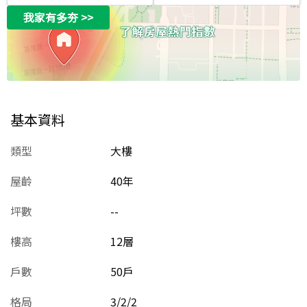
我家有多夯
>>
基本資料
類型
大樓
屋齡
40
年
坪數
--
樓高
12層
戶數
50戶
格局
3/2/2