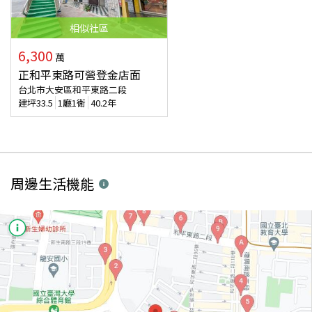
相似
社區
6,300
萬
正和平東路可營登金店面
台北市大安區和平東路二段
建坪
33.5
1廳1衛
40.2年
周邊生活機能