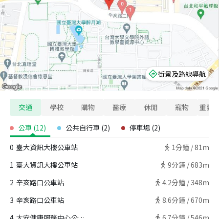
街景及路線導航
交通
學校
購物
醫療
休閒
寵物
重要
公車
(
12
)
公共自行車
(
2
)
停車場
(
2
)
0
臺大資訊大樓公車站
1
分鐘 /
81m
1
臺大資訊大樓公車站
9
分鐘 /
683m
2
辛亥路口公車站
4.2
分鐘 /
348m
3
辛亥路口公車站
8.6
分鐘 /
670m
4
大安健康服務中心公車站
6.7
分鐘 /
546m