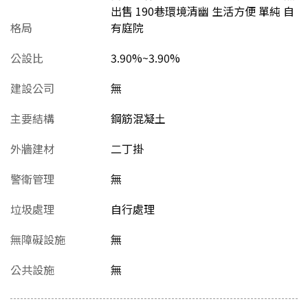
出售 190巷環境清幽 生活方便 單純 自
格局
有庭院
公設比
3.90%~3.90%
建設公司
無
主要結構
鋼筋混凝土
外牆建材
二丁掛
警衛管理
無
垃圾處理
自行處理
無障礙設施
無
公共設施
無