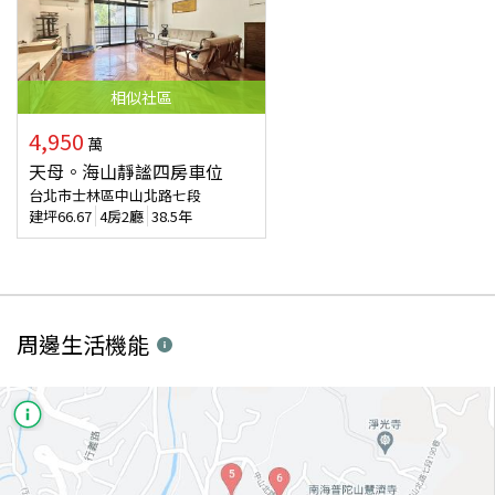
相似
社區
4,950
萬
天母。海山靜謐四房車位
台北市士林區中山北路七段
建坪
66.67
4房2廳
38.5年
周邊生活機能