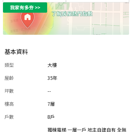
我家有多夯
>>
基本資料
類型
大樓
屋齡
35
年
坪數
--
樓高
7層
戶數
8戶
獨棟電梯 一層一戶 地主自建自有 全無