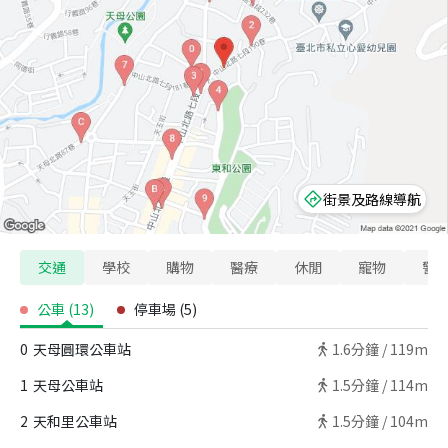
街景及路線導航
交通
學校
購物
醫療
休閒
寵物
警
公車
(
13
)
停車場
(
5
)
0
天母圓環公車站
1.6
分鐘 /
119m
1
天母公車站
1.5
分鐘 /
114m
2
天和里公車站
1.5
分鐘 /
104m