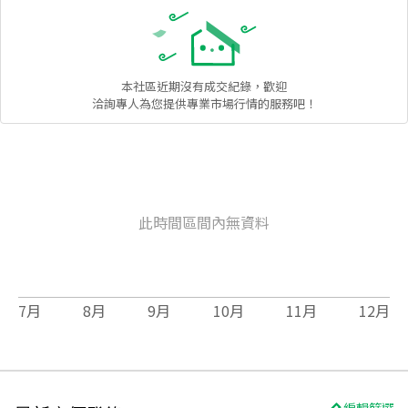
本社區
近期沒有成交紀錄，歡迎
洽詢專人為您提供專業市場行情的服務吧！
此時間區間內無資料
7
月
8
月
9
月
10
月
11
月
12
月
編輯篩選