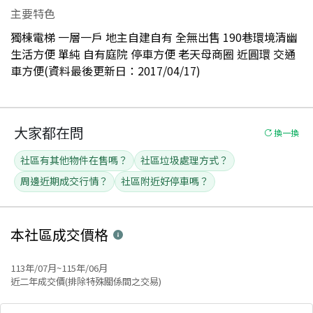
主要特色
獨棟電梯 一層一戶 地主自建自有 全無出售 190巷環境清幽
生活方便 單純 自有庭院 停車方便 老天母商圈 近圓環 交通
車方便(資料最後更新日：2017/04/17)
大家都在問
換一換
社區有其他物件在售嗎？
社區垃圾處理方式？
周邊近期成交行情？
社區附近好停車嗎？
本社區
成交價格
113年/07月~115年/06月
近二年成交價(排除特殊關係間之交易)