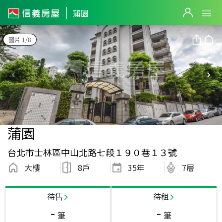
蒲園
圖片 1/8
蒲園
台北市士林區中山北路七段１９０巷１３號
大樓
8戶
35
年
7層
待售
待租
-
-
筆
筆