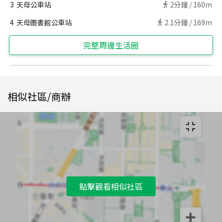
3
天母公車站
2
分鐘 /
160m
4
天母圖書館公車站
2.1
分鐘 /
169m
完整周邊生活圈
相似社區/商辦
點擊觀看相似社區