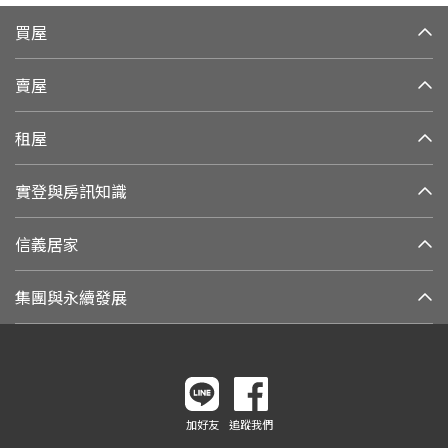
買屋
賣屋
租屋
實登與房訊知識
信義居家
集團與永續發展
加好友
追蹤我們