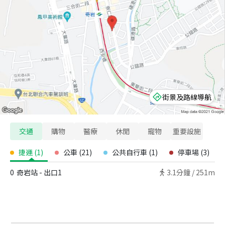
街景及路線導航
交通
購物
醫療
休閒
寵物
重要設施
捷運
(
1
)
公車
(
21
)
公共自行車
(
1
)
停車場
(
3
)
0
奇岩站 - 出口1
3.1
分鐘 /
251m