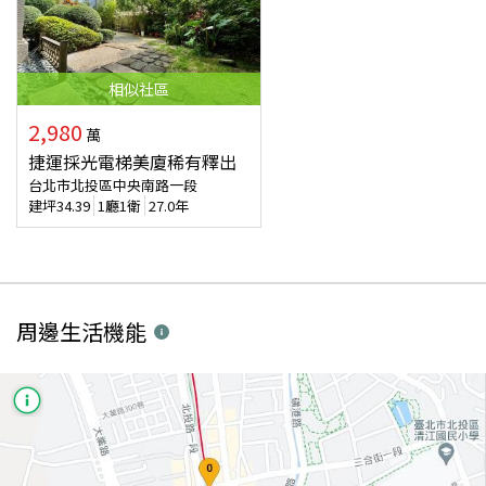
相似
社區
2,980
萬
捷運採光電梯美廈稀有釋出
台北市北投區中央南路一段
建坪
34.39
1廳1衛
27.0年
周邊生活機能