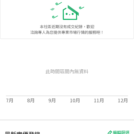
本社區
近期沒有成交紀錄，歡迎
洽詢專人為您提供專業市場行情的服務吧！
此時間區間內無資料
7
月
8
月
9
月
10
月
11
月
12
月
編輯篩選