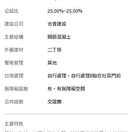
公設比
25.00%~25.00%
建設公司
合普建設
主要結構
鋼筋混凝土
外牆建材
二丁掛
警衛管理
其他
垃圾處理
自行處理，自行處理8點在社區門前
無障礙設施
有，有無障礙空間
公共設施
交誼廳
主要特色