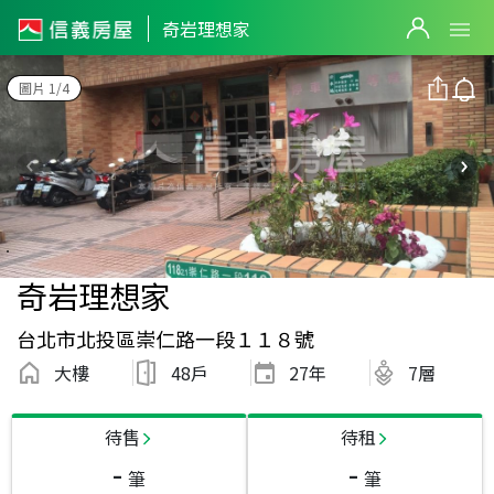
奇岩理想家
圖片 1/4
奇岩理想家
台北市北投區崇仁路一段１１８號
大樓
48戶
27
年
7層
待售
待租
-
-
筆
筆