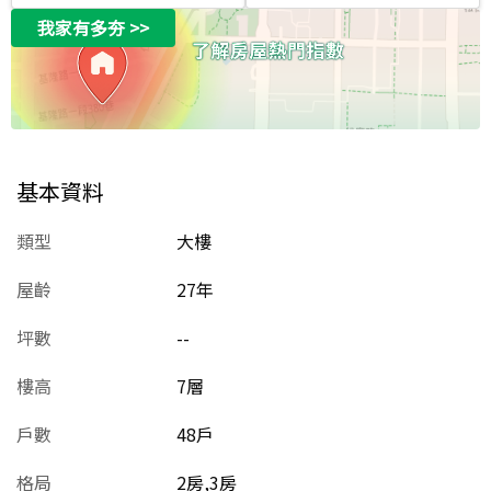
我家有多夯
>>
基本資料
類型
大樓
屋齡
27
年
坪數
--
樓高
7層
戶數
48戶
格局
2房,3房