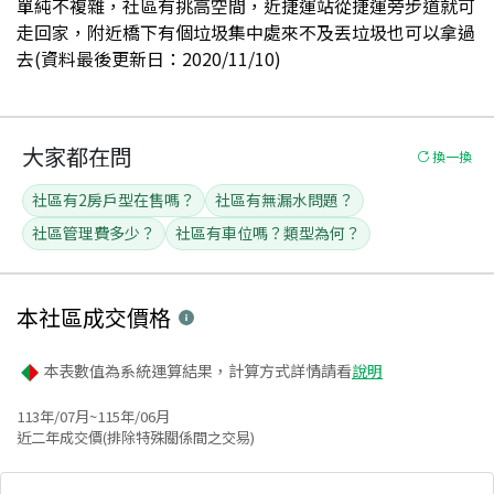
單純不複雜，社區有挑高空間，近捷運站從捷運旁步道就可
走回家，附近橋下有個垃圾集中處來不及丟垃圾也可以拿過
去(資料最後更新日：2020/11/10)
大家都在問
換一換
社區有2房戶型在售嗎？
社區有無漏水問題？
社區管理費多少？
社區有車位嗎？類型為何？
本社區
成交價格
本表數值為系統運算結果，計算方式詳情請看
說明
113年/07月~115年/06月
近二年成交價(排除特殊關係間之交易)