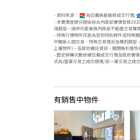
- 資料來源：
為信義房屋最新成交行情;
- 本實價登錄分類係綜合內政部實價登錄2
現類型、順序可能會與內政部不動產交易實
- 特殊行情物件可能為受到特別條件或特殊
中關係人間交易、特殊交易情況及標的類型、
上權物件)，及其他備註資訊，關閉後則會恢
- 歷史移轉次數依據信義成交行情及政府實
式為(當筆交易之成交總價/前一筆交易之成
有銷售中物件