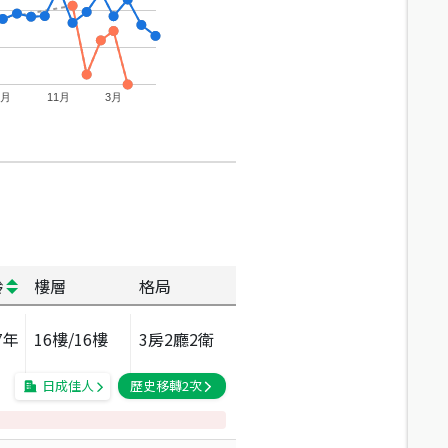
7月
11月
3月
齡
樓層
格局
7
年
16
樓/
16
樓
3房2廳2衛
日成佳人
歷史移轉
2
次