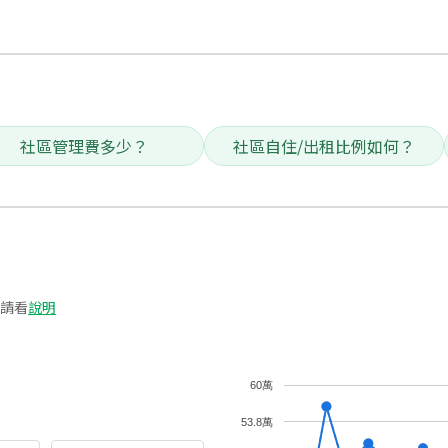
社區管理費多少？
社區自住/出租比例如何？
請看
說明
60萬
53.8萬