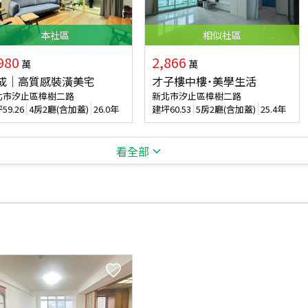
本
社區
相似
社區
980
2,866
萬
萬
成｜高質感裝潢美宅
才子樓中樓˙美學生活
北市汐止區樟樹二路
新北市汐止區樟樹二路
坪
59.26
4房2廳(含加蓋)
26.0年
建坪
60.53
5房2廳(含加蓋)
25.4年
看全部