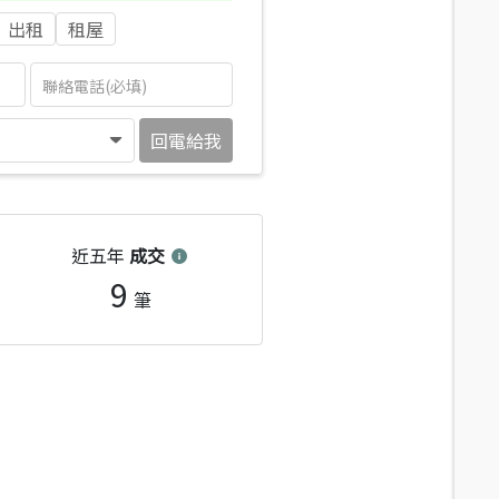
出租
租屋
回電給我
近五年
成交
9
筆