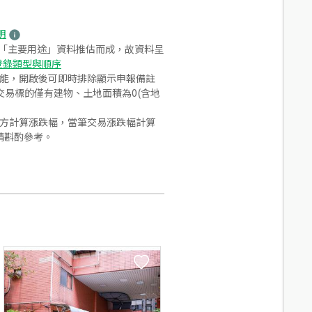
明
之「主要用途」資料推估而成，故資料呈
登錄類型與順序
功能，開啟後可即時排除顯示申報備註
易標的僅有建物、土地面積為0(含地
合方計算漲跌幅，當筆交易漲跌幅計算
請斟酌參考。