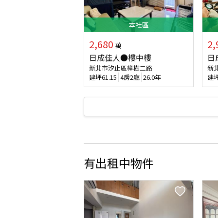
本
社區
2,680
2,
萬
日成佳人●樓中樓
日
新北市汐止區樟樹二路
新
建坪
61.15
4房2廳
26.0年
建
有出租中物件