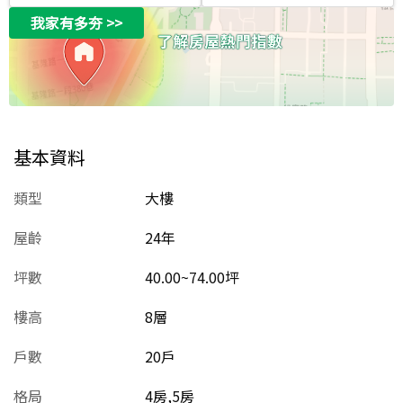
我家有多夯
>>
基本資料
類型
大樓
屋齡
24
年
坪數
40.00~74.00坪
樓高
8層
戶數
20戶
格局
4房,5房