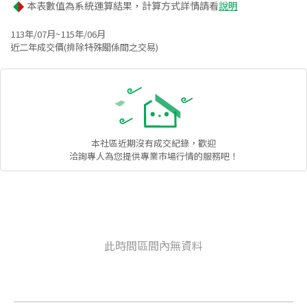
本表數值為系統運算結果，計算方式詳情請看
說明
113年/07月~115年/06月
近二年成交價(排除特殊關係間之交易)
本社區
近期沒有成交紀錄，歡迎
洽詢專人為您提供專業市場行情的服務吧！
此時間區間內無資料