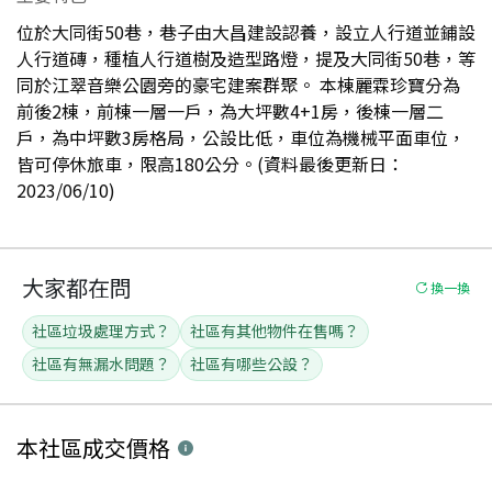
位於大同街50巷，巷子由大昌建設認養，設立人行道並鋪設
人行道磚，種植人行道樹及造型路燈，提及大同街50巷，等
同於江翠音樂公園旁的豪宅建案群聚。 本棟麗霖珍寶分為
前後2棟，前棟一層一戶，為大坪數4+1房，後棟一層二
戶，為中坪數3房格局，公設比低，車位為機械平面車位，
皆可停休旅車，限高180公分。(資料最後更新日：
2023/06/10)
大家都在問
換一換
社區垃圾處理方式？
社區有其他物件在售嗎？
社區有無漏水問題？
社區有哪些公設？
本社區
成交價格