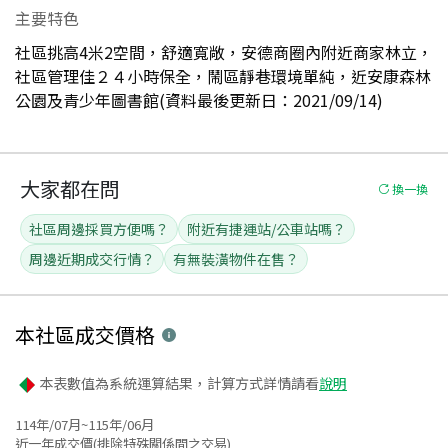
主要特色
社區挑高4米2空間，舒適寬敞，安德商圈內附近商家林立，
社區管理佳２４小時保全，鬧區靜巷環境單純，近安康森林
公園及青少年圖書館(資料最後更新日：2021/09/14)
大家都在問
換一換
社區周邊採買方便嗎？
附近有捷運站/公車站嗎？
周邊近期成交行情？
有無裝潢物件在售？
本社區
成交價格
本表數值為系統運算結果，計算方式詳情請看
說明
114年/07月~115年/06月
近一年成交價(排除特殊關係間之交易)