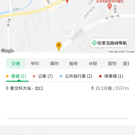
街景及路線導航
交通
學校
購物
醫療
休閒
寵物
重要
捷運
(
1
)
公車
(
7
)
公共自行車
(
2
)
停車場
(
1
)
0
景文科大站 - 出口
20.1
分鐘 /
1537m