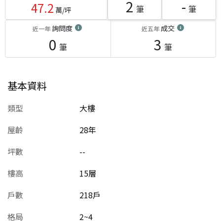
2
-
47.2
筆
筆
萬/坪
詢問度
成交
近一年
近五年
0
3
筆
筆
基本資料
類型
大樓
屋齡
28
年
坪數
--
樓高
15層
戶數
218戶
格局
2~4