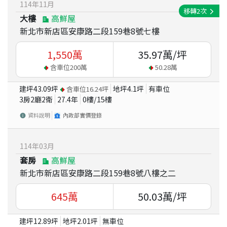
114
年
11
月
移轉
2
次
大樓
高鮮屋
新北市新店區安康路二段159巷8號七樓
1,550
萬
35.97
萬/坪
含車位
200
萬
50.28
萬
建坪
43.09
坪
地坪
4.1
坪
有車位
含車位
16.24
坪
3房2廳2衛
27.4
年
0
樓/
15
樓
資料說明
內政部實價登錄
114
年
03
月
套房
高鮮屋
新北市新店區安康路二段159巷8號八樓之二
645
萬
50.03
萬/坪
建坪
12.89
坪
地坪
2.01
坪
無車位