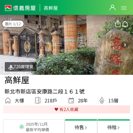
高鮮屋
圖片 1/12
720度環景
高鮮屋
新北市新店區安康路二段１６１號
大樓
218戶
28
年
15層
♥️ 有
2
人收藏
2025年/11月
待售
待租
最新平均單價