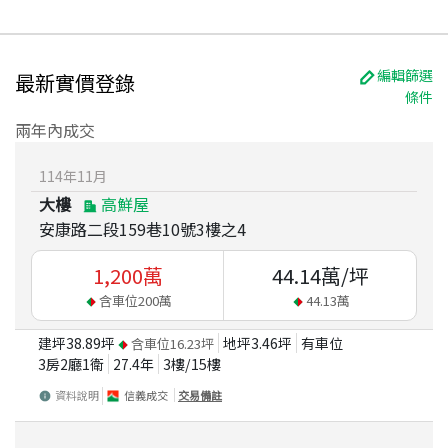
編輯篩選
最新實價登錄
條件
兩年內成交
114
年
11
月
大樓
高鮮屋
安康路二段159巷10號3樓之4
1,200
萬
44.14
萬/坪
含車位
200
萬
44.13
萬
建坪
38.89
坪
地坪
3.46
坪
有車位
含車位
16.23
坪
3房2廳1衛
27.4
年
3
樓/
15
樓
資料說明
信義成交
交易備註