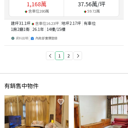
1,168
萬
37.56
萬/坪
含車位
280
萬
59.72
萬
建坪
31.1
坪
地坪
2.17
坪
有車位
含車位
16.23
坪
1房2廳1衛
26.1
年
14
樓/
15
樓
資料說明
內政部實價登錄
1
2
有銷售中物件