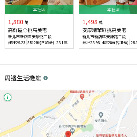
本
社區
本
社區
1,880
1,498
萬
萬
高鮮屋◇挑高美宅
安康精華區挑高美宅
新北市新店區安康路二段
新北市新店區安康路二段
建坪
29.23
5房2廳(含加蓋)
28.1年
建坪
28.98
4房2廳(含加蓋)
28
周邊生活機能