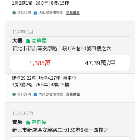
1房2廳1衛
26.8
年
8
樓/
15
樓
資料說明
內政部實價登錄
交易備註
114
年
01
月
大樓
高鮮屋
新北市新店區安康路二段159巷10號四樓之六
1,385
萬
47.39
萬/坪
建坪
29.22
坪
地坪
4.27
坪
無車位
3房2廳2衛
26.6
年
4
樓/
15
樓
資料說明
內政部實價登錄
交易備註
113
年
07
月
套房
高鮮屋
新北市新店區安康路二段159巷8號十四樓之一