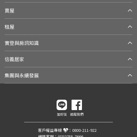
賣屋
租屋
實登與房訊知識
信義居家
集團與永續發展
加好友
追蹤我們
客戶權益專線
：
0800-211-922
網路客服：
(02)2755-7666