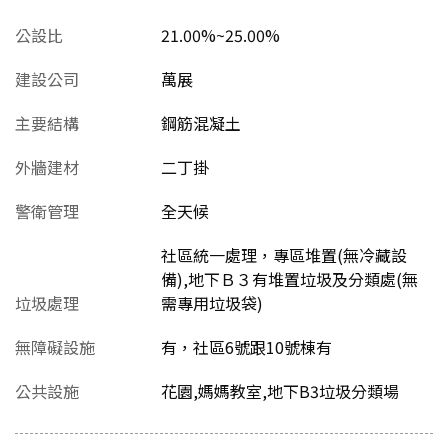
公設比
21.00%~25.00%
建設公司
萬展
主要結構
鋼筋混凝土
外牆建材
二丁掛
警衛管理
全天候
社區統一處理，專區堆置(無冷藏設
備),地下Ｂ３有堆置垃圾及分類處(無
垃圾處理
需專用垃圾袋)
無障礙設施
有，社區6號跟10號棟有
公共設施
花園,媽媽教室,地下B3垃圾分類場