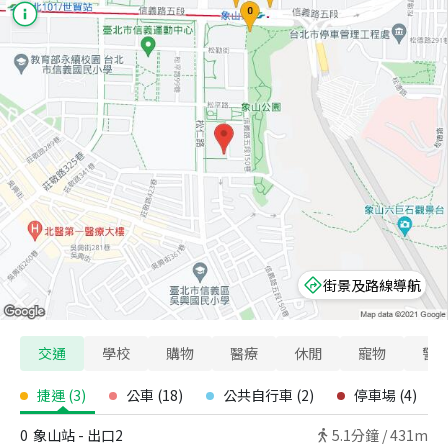
街景及路線導航
交通
學校
購物
醫療
休閒
寵物
警
捷運
(
3
)
公車
(
18
)
公共自行車
(
2
)
停車場
(
4
)
0
象山站 - 出口2
5.1
分鐘 /
431m