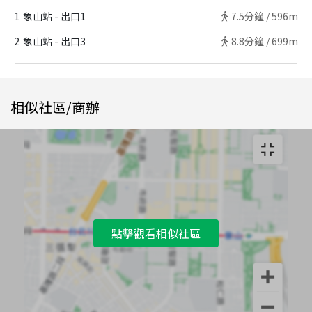
1
象山站 - 出口1
7.5
分鐘 /
596m
2
象山站 - 出口3
8.8
分鐘 /
699m
相似社區/商辦
點擊觀看相似社區