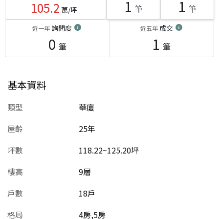
1
1
105.2
筆
筆
萬/坪
詢問度
成交
近一年
近五年
0
1
筆
筆
基本資料
類型
華廈
屋齡
25
年
坪數
118.22~125.20坪
樓高
9層
戶數
18戶
格局
4房,5房