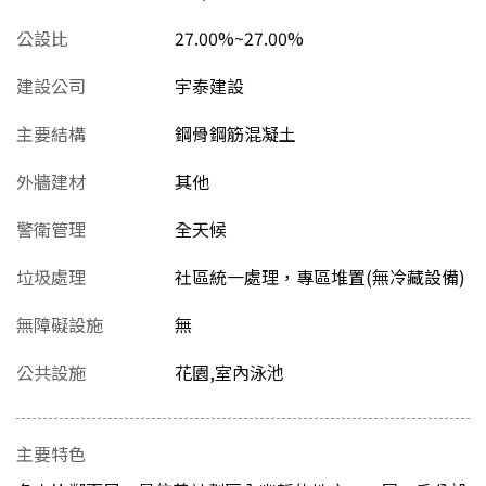
公設比
27.00%~27.00%
建設公司
宇泰建設
主要結構
鋼骨鋼筋混凝土
外牆建材
其他
警衛管理
全天候
垃圾處理
社區統一處理，專區堆置(無冷藏設備)
無障礙設施
無
公共設施
花園,室內泳池
主要特色