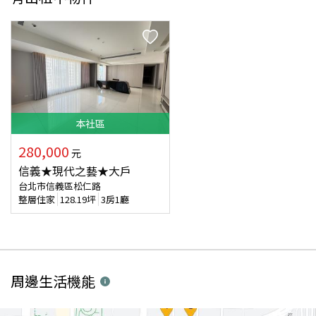
本
社區
280,000
元
信義★現代之藝★大戶
台北市信義區松仁路
整層住家
128.19
坪
3房1廳
周邊生活機能