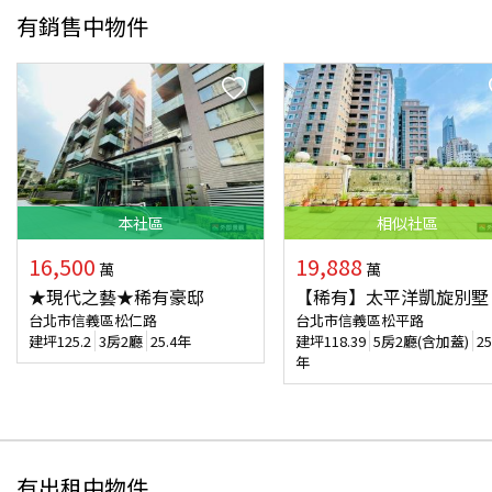
有銷售中物件
本
社區
相似
社區
16,500
19,888
萬
萬
★現代之藝★稀有豪邸
【稀有】太平洋凱旋別墅
台北市信義區松仁路
台北市信義區松平路
建坪
125.2
3房2廳
25.4年
建坪
118.39
5房2廳(含加蓋)
25
年
有出租中物件