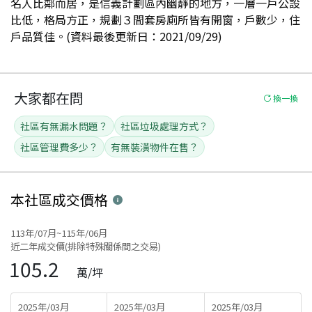
名人比鄰而居，是信義計劃區內幽靜的地方，一層一戶公設
比低，格局方正，規劃３間套房廁所皆有開窗，戶數少，住
戶品質佳。(資料最後更新日：2021/09/29)
大家都在問
換一換
社區有無漏水問題？
社區垃圾處理方式？
社區管理費多少？
有無裝潢物件在售？
本社區
成交價格
113年/07月~115年/06月
近二年成交價(排除特殊關係間之交易)
105.2
萬/坪
2025年/03月
2025年/03月
2025年/03月