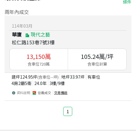
條件
兩年內成交
114
年
03
月
華廈
現代之藝
松仁路153巷7號3樓
13,150
萬
105.24
萬/坪
含車位720萬
含車位計算
建坪
124.95
坪
地坪
33.97
坪
有車位
(含車位
--
坪)
4房2廳5衛
24.0
年
3
樓/
9
樓
資料說明
信義成交
交易備註
1