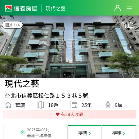
現代之藝
圖片 1/4
現代之藝
台北市信義區松仁路１５３巷５號
華廈
18戶
25
年
9層
♥️ 有
28
人收藏
2025年/03月
待售
待租
最新平均單價