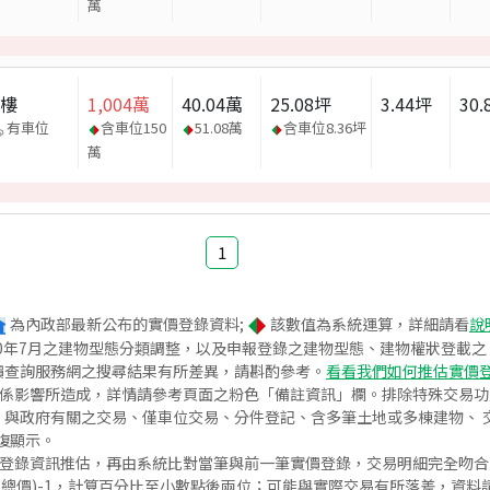
萬
大樓
1,004
萬
40.04
萬
25.08
坪
3.44
坪
30.
有車位
含車位
150
51.08
萬
含車位
8.36
坪
萬
1
為內政部最新公布的實價登錄資料;
該數值為系統運算，詳細請看
說
020年7月之建物型態分類調整，以及申報登錄之建物型態、建物權狀登載
價查詢服務網之搜尋結果有所差異，請斟酌參考。
看看我們如何推估實價
關係影響所造成，詳情請參考頁面之粉色「備註資訊」欄。排除特殊交易
與政府有關之交易、僅車位交易、分件登記、含多筆土地或多棟建物、 交
復顯示。
價登錄資訊推估，再由系統比對當筆與前一筆實價登錄，交易明細完全吻
交總價)-1，計算百分比至小數點後兩位；可能與實際交易有所落差，資料