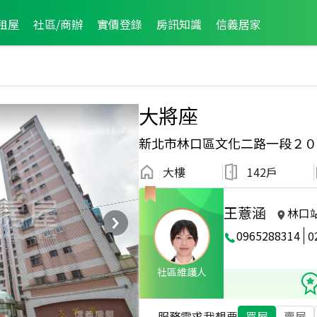
租屋
社區/商辦
實價登錄
房訊知識
信義居家
大將座
新北市林口區文化二路一段２０
大樓
142戶
王薏涵
林口
0965288314
0
2025年11月區成件TOP1
2026年2月龍虎榜
社區維護人
服務需求
我想要
買屋
賣屋