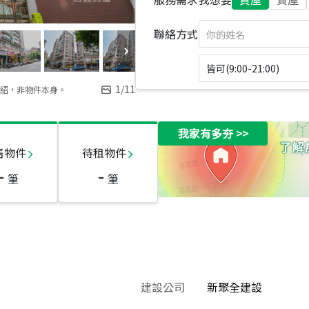
聯絡方式
皆可(9:00-21:00)
1
/
11
紹，非物件本身。
我家有多夯
>>
售物件
待租物件
-
-
筆
筆
建設公司
新聚全建設