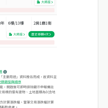
大將座
8
年
6
樓/
13
樓
2房1廳1衛
大將座
歷史移轉
4
次
明
之「主要用途」資料推估而成，故資料呈
登錄類型與順序
功能，開啟後可即時排除顯示申報備註
易標的僅有建物、土地面積為0(含地
合方計算漲跌幅，當筆交易漲跌幅計算
請斟酌參考。