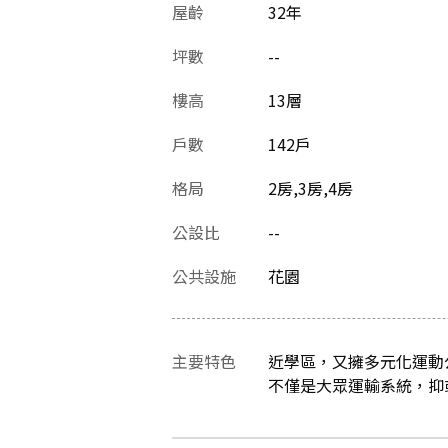
屋齡
32
年
坪數
--
樓高
13層
戶數
142戶
格局
2房,3房,4房
公設比
--
公共設施
花園
主要特色
近學區，又擁多元化運動
不僅是大眾運輸系統，抑或