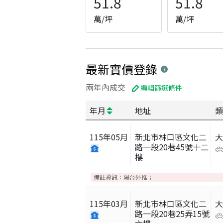
51.8
51.8
萬/坪
萬/坪
最新實價登錄
兩年內成交
編輯篩選條件
年月
地址
類
115
年
05
月
新北市林口區文化二
路一段20巷45號十二
樓
備註資訊：
陽台外推；
115
年
03
月
新北市林口區文化二
路一段20巷25弄15號