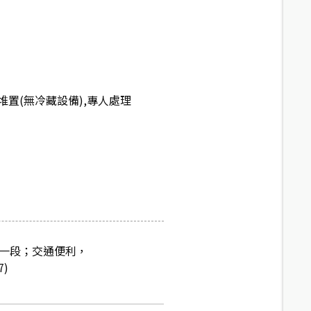
置(無冷藏設備),專人處理
路一段；交通便利，
)