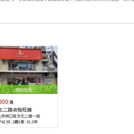
相似
社區
800
萬
化二路收租旺鋪
北市林口區文化二路一段
坪
42.95
2廳1衛
31.3年