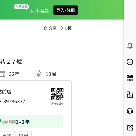
人才招募
登入/註冊
分享
訂閱
巷２７號
32
年
13層
站前店
2-89786337
掃碼電話聊
1-2年
從業時間
出租
租屋