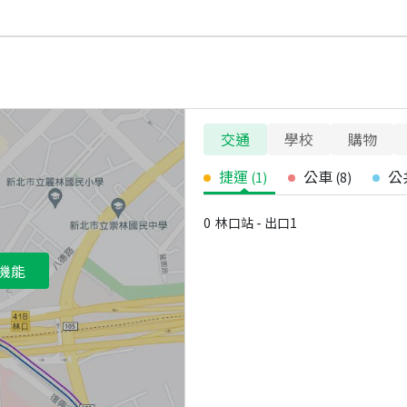
交通
學校
購物
捷運
公車
公
(
1
)
(
8
)
0
林口站 - 出口1
機能