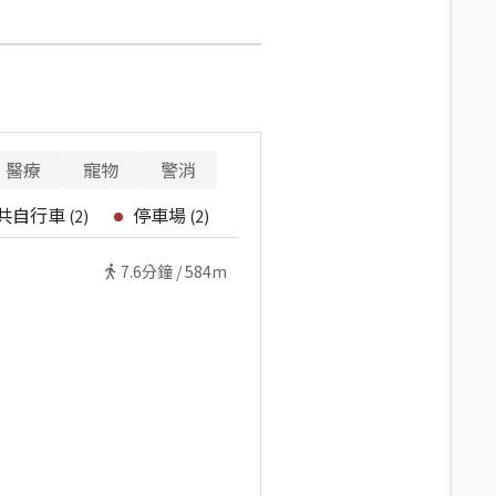
醫療
寵物
警消
共自行車
停車場
(
2
)
(
2
)
7.6
分鐘 /
584m