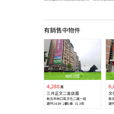
有銷售中物件
相似
社區
4,288
6,
萬
三井正文二金店面
文
新北市林口區文化二路一段
新
建坪
24.89
2廳1衛
31.3年
建