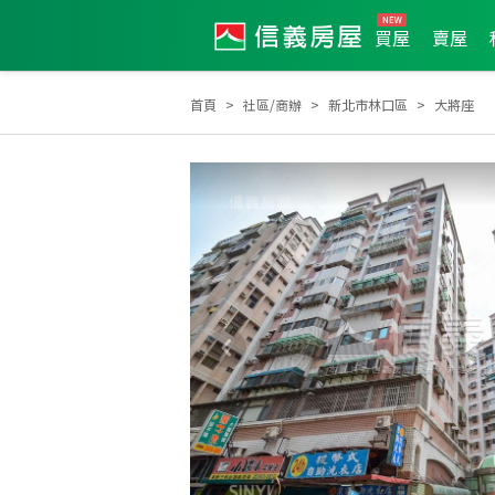
買屋
賣屋
首頁
社區/商辦
新北市林口區
大將座
2026年2月區業績TOP2
2026年2月區成件TOP1