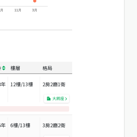
7月
11月
3月
齡
樓層
格局
8
年
12
樓/
13
樓
2房2廳1衛
大將座
6
年
6
樓/
13
樓
3房2廳2衛