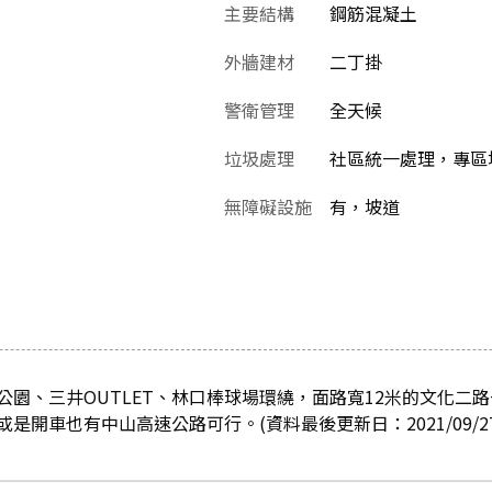
主要結構
鋼筋混凝土
外牆建材
二丁掛
警衛管理
全天候
垃圾處理
社區統一處理，專區堆
無障礙設施
有，坡道
公園、三井OUTLET、林口棒球場環繞，面路寬12米的文化二
是開車也有中山高速公路可行。(資料最後更新日：2021/09/27