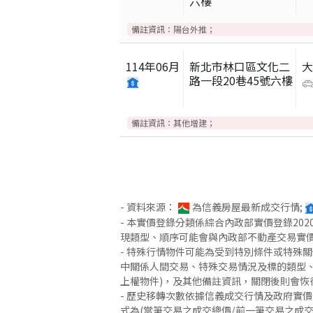
六樓
備註資訊：
陽台外推；
114
年
06
月
新北市林口區文化二
路一段20巷45號六樓
備註資訊：
其他增建；
- 資料來源：
為信義房屋最新成交行情;
- 本實價登錄分類係綜合內政部實價登錄2
現類型、順序可能會與內政部不動產交易實
- 特殊行情物件可能為受到特別條件或特殊
中關係人間交易、特殊交易情況及標的類型、
上權物件)，及其他備註資訊，關閉後則會恢
- 歷史移轉次數依據信義成交行情及政府實
式為(當筆交易之成交總價/前一筆交易之成