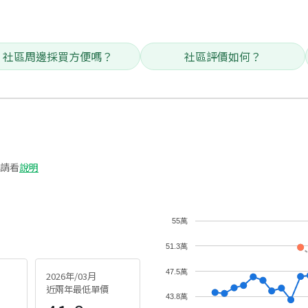
社區周邊採買方便嗎？
社區評價如何？
請看
說明
55萬
51.3萬
47.5萬
2026年/03月
近兩年最低單價
43.8萬