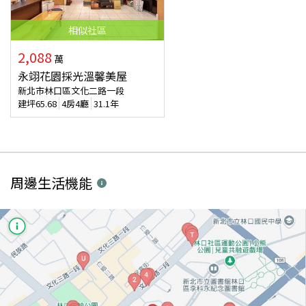
相似
社區
2,088
萬
永翊花園採光溫馨美屋
新北市林口區文化二路一段
建坪
65.68
4房4廳
31.1年
周邊生活機能