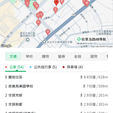
街景及路線導航
交通
學校
購物
醫療
金融
寵物
警
公車
(
54
)
公共自行車
(
5
)
停車場
(
4
)
0
蘭苑社區
8.4
分鐘 /
618m
1
奇異鳥美國學校
7
分鐘 /
509m
2
世貿芳鄰
2.9
分鐘 /
201m
3
世貿新都
2.9
分鐘 /
201m