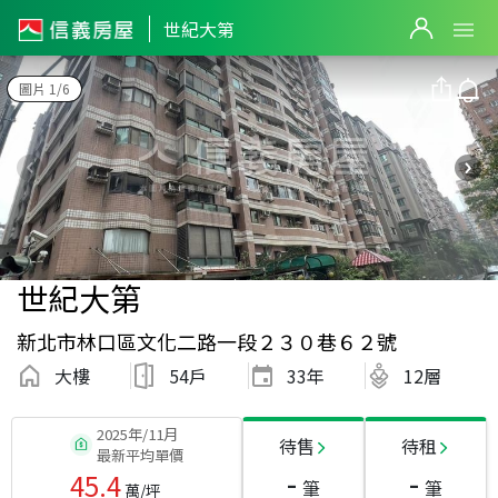
世紀大第
圖片 1/6
世紀大第
新北市林口區文化二路一段２３０巷６２號
大樓
54戶
33
年
12層
2025年/11月
待售
待租
最新平均單價
-
-
45.4
筆
筆
萬/坪