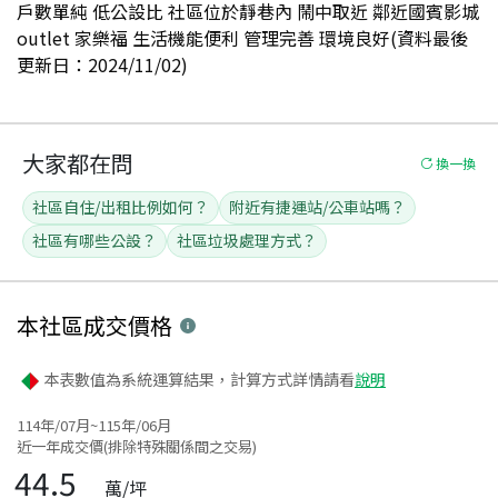
戶數單純 低公設比 社區位於靜巷內 鬧中取近 鄰近國賓影城
outlet 家樂福 生活機能便利 管理完善 環境良好(資料最後
更新日：2024/11/02)
大家都在問
換一換
社區自住/出租比例如何？
附近有捷運站/公車站嗎？
社區有哪些公設？
社區垃圾處理方式？
本社區
成交價格
本表數值為系統運算結果，計算方式詳情請看
說明
114年/07月~115年/06月
近一年成交價(排除特殊關係間之交易)
44.5
萬/坪