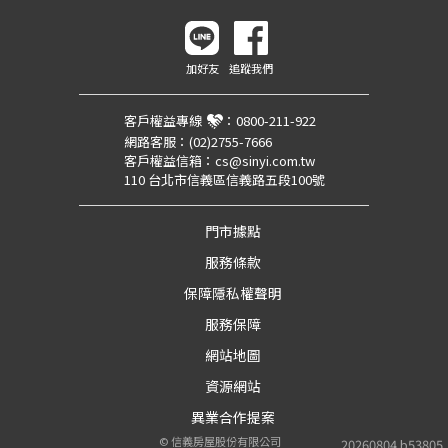
加好友
追蹤我們
客戶權益專線
：
0800-211-922
網路客服：
(02)2755-7666
客戶權益信箱：
cs@sinyi.com.tw
110 台北市信義區信義路五段100號
門市據點
服務條款
保障隱私權聲明
服務保障
網站地圖
資源網站
異業合作提案
©
信義房屋股份有限公司
20260804.b53805