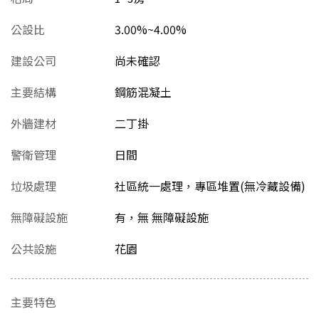
公設比
3.00%~4.00%
建設公司
尚未確認
主要結構
鋼筋混凝土
外牆建材
二丁掛
警衛管理
日間
垃圾處理
社區統一處理，專區堆置(無冷藏設備)
無障礙設施
有，無 無障礙設施
公共設施
花園
主要特色