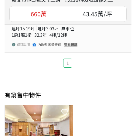
660
萬
43.45
萬/坪
建坪
15.19
坪
地坪
3.03
坪
無車位
1房1廳1衛
32.3
年
4
樓/
12
樓
資料說明
內政部實價登錄
交易備註
1
有銷售中物件