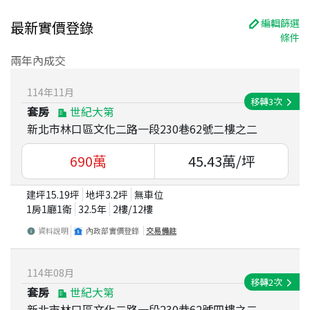
編輯篩選
最新實價登錄
條件
兩年內成交
114
年
11
月
移轉
3
次
套房
世紀大第
新北市林口區文化二路一段230巷62號二樓之二
690
萬
45.43
萬/坪
建坪
15.19
坪
地坪
3.2
坪
無車位
1房1廳1衛
32.5
年
2
樓/
12
樓
資料說明
內政部實價登錄
交易備註
114
年
08
月
移轉
2
次
套房
世紀大第
新北市林口區文化二路一段230巷62號四樓之二