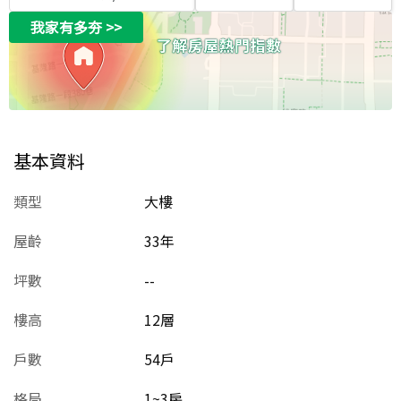
我家有多夯
>>
基本資料
類型
大樓
屋齡
33
年
坪數
--
樓高
12層
戶數
54戶
格局
1~3房