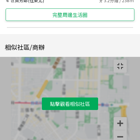
4
世貿芳鄰(往東北)
3.2
分鐘 /
238m
完整周邊生活圈
相似社區/商辦
點擊觀看相似社區