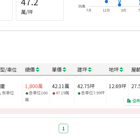
47.2
35萬
萬/坪
7月
11月
3月
型/車位
總價
單價
建坪
地坪
屋
華廈
1,800
萬
42.11
萬
42.75
坪
12.69
坪
27.
有車位
含車位
160
47.19
萬
含車位
7.99
坪
萬
亞昕
1