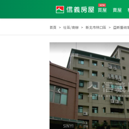
買屋
賣屋
首頁
社區/商辦
新北市林口區
亞昕藝術家N
全公司2022年8月成件TOP1
2024年第1季度服