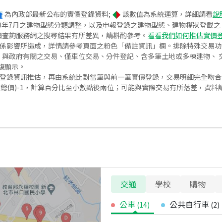
為內政部最新公布的實價登錄資料;
該數值為系統運算，詳細請看
說
020年7月之建物型態分類調整，以及申報登錄之建物型態、建物權狀登載
價查詢服務網之搜尋結果有所差異，請斟酌參考。
看看我們如何推估實價
關係影響所造成，詳情請參考頁面之粉色「備註資訊」欄。排除特殊交易
與政府有關之交易、僅車位交易、分件登記、含多筆土地或多棟建物、 交
復顯示。
價登錄資訊推估，再由系統比對當筆與前一筆實價登錄，交易明細完全吻
交總價)-1，計算百分比至小數點後兩位；可能與實際交易有所落差，資料
交通
學校
購物
公車
公共自行車
(
14
)
(
2
)