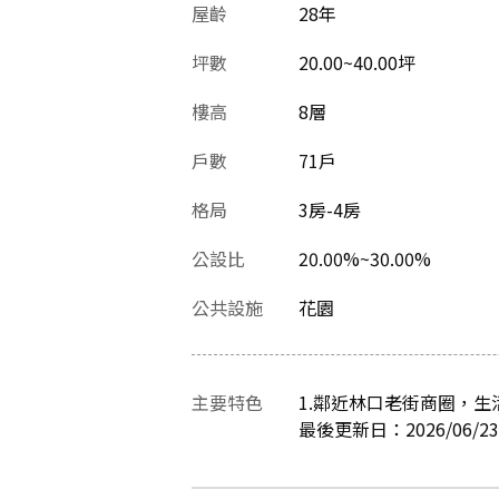
屋齡
28
年
坪數
20.00~40.00坪
樓高
8層
戶數
71戶
格局
3房-4房
公設比
20.00%~30.00%
公共設施
花園
主要特色
1.鄰近林口老街商圈，生
最後更新日：2026/06/23