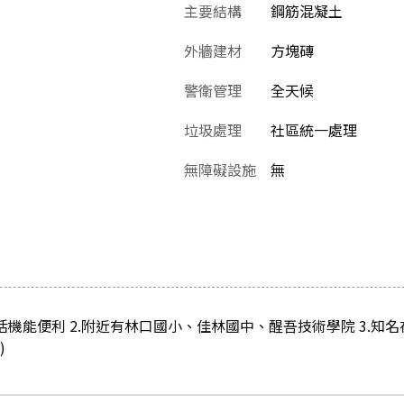
主要結構
鋼筋混凝土
外牆建材
方塊磚
警衛管理
全天候
垃圾處理
社區統一處理
無障礙設施
無
活機能便利 2.附近有林口國小、佳林國中、醒吾技術學院 3.知
)