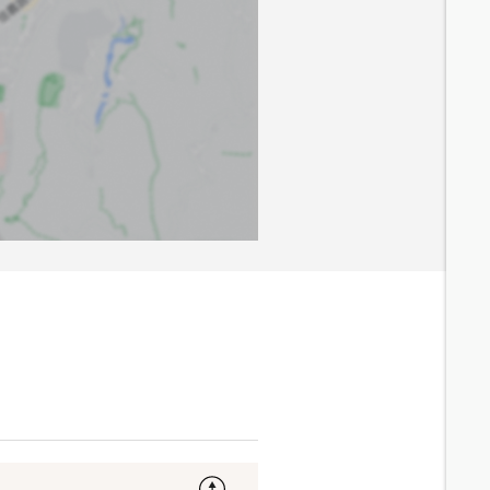
7.3
分鐘 /
575m