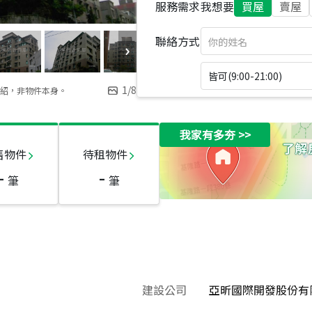
服務需求
我想要
買屋
賣屋
聯絡方式
皆可(9:00-21:00)
1
/
8
紹，非物件本身。
我家有多夯
>>
售物件
待租物件
-
-
筆
筆
建設公司
亞昕國際開發股份有