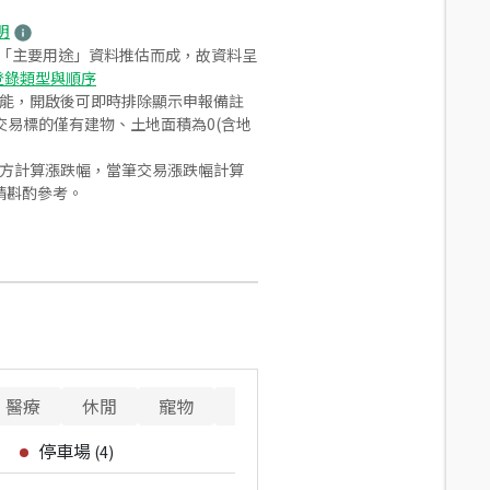
明
之「主要用途」資料推估而成，故資料呈
登錄類型與順序
功能，開啟後可即時排除顯示申報備註
易標的僅有建物、土地面積為0(含地
合方計算漲跌幅，當筆交易漲跌幅計算
請斟酌參考。
醫療
休閒
寵物
警消
停車場
(
4
)