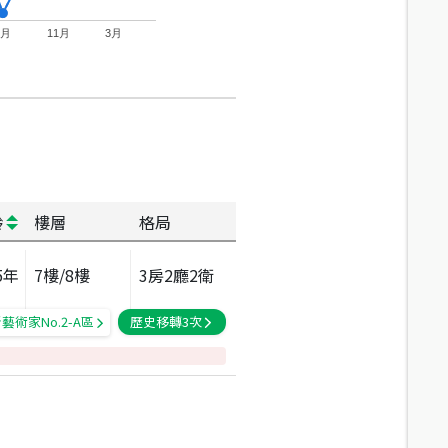
7月
11月
3月
齡
樓層
格局
5
年
7
樓/
8
樓
3房2廳2衛
藝術家No.2-A區
歷史移轉
3
次