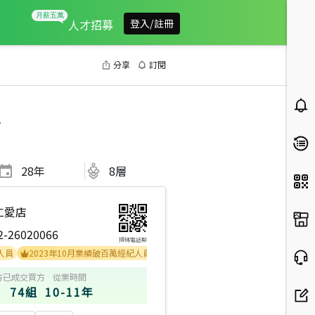
人才招募
登入/註冊
分享
訂閱
區
28
年
8層
仁愛店
2-26020066
掃碼電話聊
2023年10月業績破百萬經紀人員
方
已成交買方
從業時間
74組
10-11年