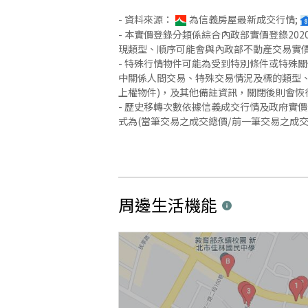
- 資料來源：
為信義房屋最新成交行情;
- 本實價登錄分類係綜合內政部實價登錄2
現類型、順序可能會與內政部不動產交易實
- 特殊行情物件可能為受到特別條件或特殊
中關係人間交易、特殊交易情況及標的類型、
上權物件)，及其他備註資訊，關閉後則會恢
- 歷史移轉次數依據信義成交行情及政府實
式為(當筆交易之成交總價/前一筆交易之成
周邊生活機能