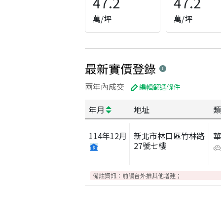
47.2
47.2
萬/坪
萬/坪
最新實價登錄
兩年內成交
編輯篩選條件
年月
地址
類
114
年
12
月
新北市林口區竹林路
27號七樓
備註資訊：
前陽台外推其他增建；