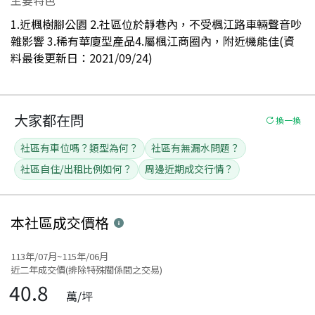
1.近楓樹腳公園 2.社區位於靜巷內，不受楓江路車輛聲音吵
雜影響 3.稀有華廈型產品4.屬楓江商圈內，附近機能佳(資
料最後更新日：2021/09/24)
大家都在問
換一換
社區有車位嗎？類型為何？
社區有無漏水問題？
社區自住/出租比例如何？
周邊近期成交行情？
本社區
成交價格
113年/07月~115年/06月
近二年成交價(排除特殊關係間之交易)
40.8
萬/坪