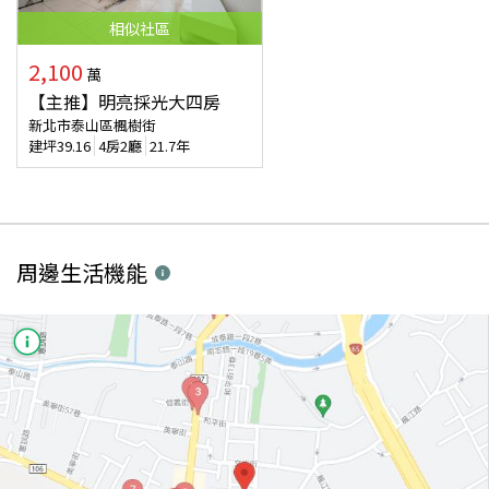
相似
社區
2,100
萬
【主推】明亮採光大四房
新北市泰山區楓樹街
建坪
39.16
4房2廳
21.7年
周邊生活機能