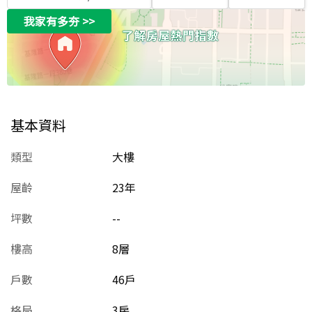
我家有多夯
>>
基本資料
類型
大樓
屋齡
23
年
坪數
--
樓高
8層
戶數
46戶
格局
3房