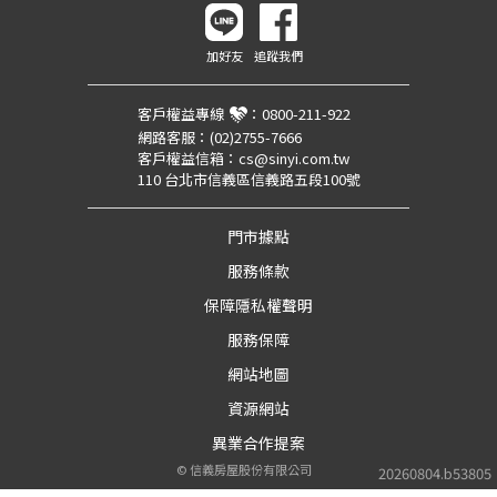
加好友
追蹤我們
客戶權益專線
：
0800-211-922
網路客服：
(02)2755-7666
客戶權益信箱：
cs@sinyi.com.tw
110 台北市信義區信義路五段100號
門市據點
服務條款
保障隱私權聲明
服務保障
網站地圖
資源網站
異業合作提案
©
信義房屋股份有限公司
20260804.b53805