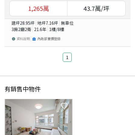
1,265
萬
43.7
萬/坪
建坪
28.95
坪
地坪
7.16
坪
無車位
3房2廳2衛
21.6
年
1
樓/
8
樓
資料說明
內政部實價登錄
1
有銷售中物件