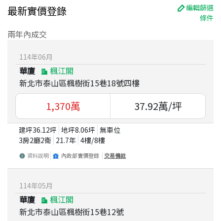
編輯篩選
最新實價登錄
條件
兩年內成交
114
年
06
月
華廈
楓江閣
新北市泰山區楓樹街15巷18號四樓
1,370
萬
37.92
萬/坪
建坪
36.12
坪
地坪
8.06
坪
無車位
3房2廳2衛
21.7
年
4
樓/
8
樓
資料說明
內政部實價登錄
交易備註
114
年
05
月
華廈
楓江閣
新北市泰山區楓樹街15巷12號