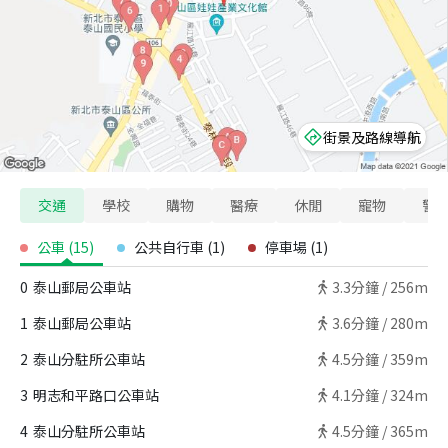
街景及路線導航
交通
學校
購物
醫療
休閒
寵物
警
公車
(
15
)
公共自行車
(
1
)
停車場
(
1
)
0
泰山郵局公車站
3.3
分鐘 /
256m
1
泰山郵局公車站
3.6
分鐘 /
280m
2
泰山分駐所公車站
4.5
分鐘 /
359m
3
明志和平路口公車站
4.1
分鐘 /
324m
4
泰山分駐所公車站
4.5
分鐘 /
365m