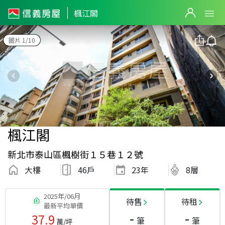
楓江閣
圖片 1/10
楓江閣
新北市泰山區楓樹街１５巷１２號
大樓
46戶
23
年
8層
2025年/06月
待售
待租
最新平均單價
-
-
37.9
筆
筆
萬/坪