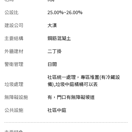
公設比
25.00%~26.00%
建設公司
大漢
主要結構
鋼筋混凝土
外牆建材
二丁掛
警衛管理
日間
社區統一處理，專區堆置(有冷藏設
垃圾處理
備),垃圾中庭橘桶可以丟
無障礙設施
有，門口有無障礙坡道
公共設施
社區中庭
主要特色