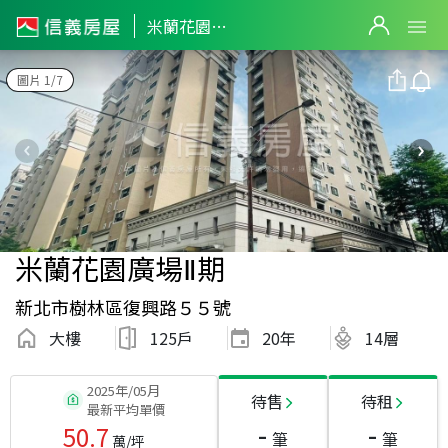
米蘭花園廣場Ⅱ期
圖片 1/7
米蘭花園廣場Ⅱ期
新北市樹林區復興路５５號
大樓
125戶
20
年
14層
2025年/05月
待售
待租
最新平均單價
-
-
50.7
筆
筆
萬/坪