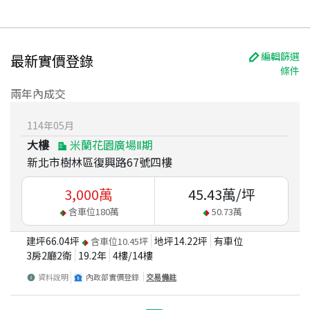
編輯篩選
最新實價登錄
條件
兩年內成交
114
年
05
月
大樓
米蘭花園廣場Ⅱ期
新北市樹林區復興路67號四樓
3,000
萬
45.43
萬/坪
含車位
180
萬
50.73
萬
建坪
66.04
坪
地坪
14.22
坪
有車位
含車位
10.45
坪
3房2廳2衛
19.2
年
4
樓/
14
樓
資料說明
內政部實價登錄
交易備註