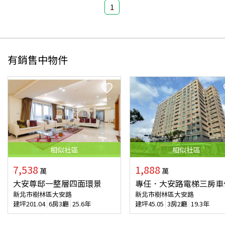
1
有銷售中物件
相似
社區
相似
社區
7,538
1,888
萬
萬
大安尊邸一整層四面環景
專任．大安路電梯三房車
新北市樹林區大安路
新北市樹林區大安路
建坪
201.04
6房3廳
25.6年
建坪
45.05
3房2廳
19.3年