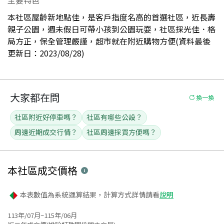
本社區屋齡新地點佳，是客戶指度名高的首選社區，近長壽
親子公園，週未假日可帶小孩到公園玩耍，社區採光佳．格
局方正，保全管理嚴謹，超市就在附近購物方便(資料最後
更新日：2023/08/28)
大家都在問
換一換
社區附近好停車嗎？
社區有哪些公設？
周邊近期成交行情？
社區周邊採買方便嗎？
本社區
成交價格
本表數值為系統運算結果，計算方式詳情請看
說明
113年/07月~115年/06月