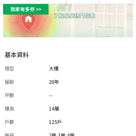
我家有多夯
>>
基本資料
類型
大樓
屋齡
20
年
坪數
--
樓高
14層
戶數
125戶
格局
2房,3房,4房