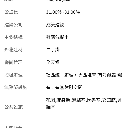
公設比
31.00%~31.00%
建設公司
成美建設
主要結構
鋼筋混凝土
外牆建材
二丁掛
警衛管理
全天候
垃圾處理
社區統一處理，專區堆置(有冷藏設備)
無障礙設施
有，有無障礙空間
花園,健身房,遊戲室,圖書室,交誼廳,會
公共設施
議室
主要特色