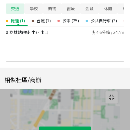
交通
學校
購物
醫療
金融
休閒
寵
捷運
(
1
)
台鐵
(
1
)
公車
(
25
)
公共自行車
(
3
)
0
樹林站(規劃中) - 出口
4.6
分鐘 /
347m
相似社區/商辦