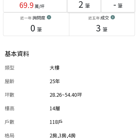
2
-
69.9
筆
筆
萬/坪
詢問度
成交
近一年
近五年
0
3
筆
筆
基本資料
類型
大樓
屋齡
25
年
坪數
28.26~54.40坪
樓高
14層
戶數
118戶
格局
2房,3房,4房