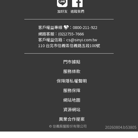
加好友
追蹤我們
客戶權益專線
：
0800-211-922
網路客服：
(02)2755-7666
客戶權益信箱：
cs@sinyi.com.tw
110 台北市信義區信義路五段100號
門市據點
服務條款
保障隱私權聲明
服務保障
網站地圖
資源網站
異業合作提案
©
信義房屋股份有限公司
20260804.b53805