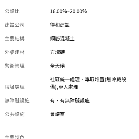
公設比
16.00%~20.00%
建設公司
得和建設
主要結構
鋼筋混凝土
外牆建材
方塊磚
警衛管理
全天候
社區統一處理，專區堆置(無冷藏設
垃圾處理
備),專人處理
無障礙設施
有，有無障礙設施
公共設施
會議室
主要特色