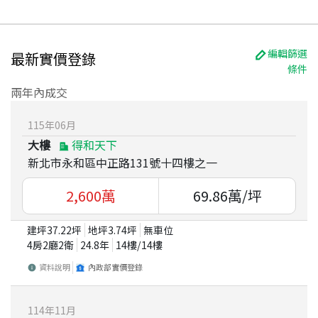
編輯篩選
最新實價登錄
條件
兩年內成交
115
年
06
月
大樓
得和天下
新北市永和區中正路131號十四樓之一
2,600
萬
69.86
萬/坪
建坪
37.22
坪
地坪
3.74
坪
無車位
4房2廳2衛
24.8
年
14
樓/
14
樓
資料說明
內政部實價登錄
114
年
11
月