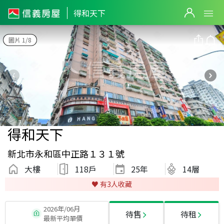
得和天下
圖片 1/8
得和天下
新北市永和區中正路１３１號
大樓
118戶
25
年
14層
♥️ 有
3
人收藏
2026年/06月
待售
待租
最新平均單價