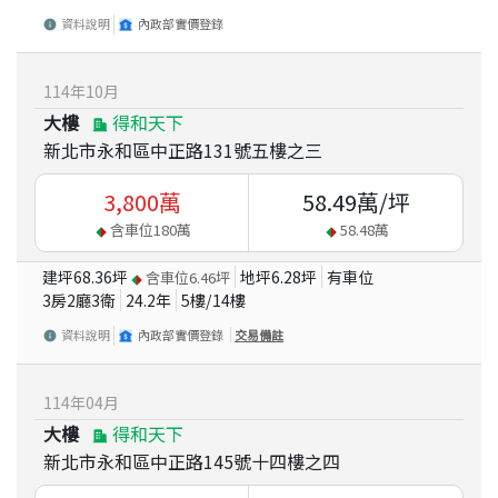
資料說明
內政部實價登錄
114
年
10
月
大樓
得和天下
新北市永和區中正路131號五樓之三
3,800
萬
58.49
萬/坪
含車位
180
萬
58.48
萬
建坪
68.36
坪
地坪
6.28
坪
有車位
含車位
6.46
坪
3房2廳3衛
24.2
年
5
樓/
14
樓
資料說明
內政部實價登錄
交易備註
114
年
04
月
大樓
得和天下
新北市永和區中正路145號十四樓之四