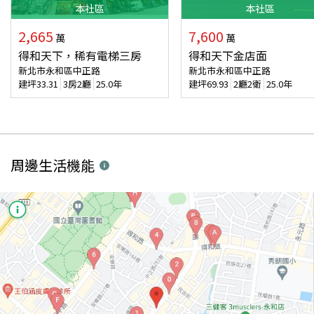
本
社區
本
社區
2,665
7,600
萬
萬
得和天下，稀有電梯三房
得和天下金店面
新北市永和區中正路
新北市永和區中正路
建坪
33.31
3房2廳
25.0年
建坪
69.93
2廳2衛
25.0年
周邊生活機能