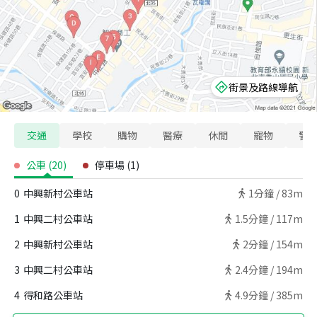
街景及路線導航
交通
學校
購物
醫療
休閒
寵物
警
公車
(
20
)
停車場
(
1
)
0
中興新村公車站
1
分鐘 /
83m
1
中興二村公車站
1.5
分鐘 /
117m
2
中興新村公車站
2
分鐘 /
154m
3
中興二村公車站
2.4
分鐘 /
194m
4
得和路公車站
4.9
分鐘 /
385m