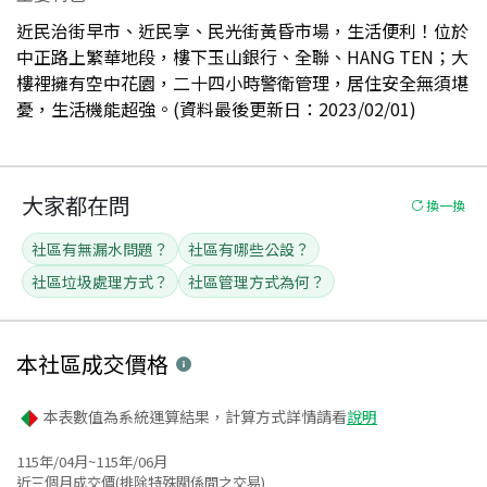
近民治街早市、近民享、民光街黃昏市場，生活便利！位於
中正路上繁華地段，樓下玉山銀行、全聯、HANG TEN；大
樓裡擁有空中花園，二十四小時警衛管理，居住安全無須堪
憂，生活機能超強。(資料最後更新日：2023/02/01)
大家都在問
換一換
社區有無漏水問題？
社區有哪些公設？
社區垃圾處理方式？
社區管理方式為何？
本社區
成交價格
本表數值為系統運算結果，計算方式詳情請看
說明
115年/04月~115年/06月
近三個月成交價(排除特殊關係間之交易)