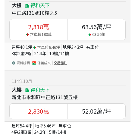
大樓
得和天下
中正路131號10樓之5
2,318
萬
63.56
萬/坪
含車位
180
萬
63.56
萬
建坪
40.1
坪
地坪
3.43
坪
有車位
含車位
6.46
坪
3房2廳2衛
24.3
年
10
樓/
14
樓
資料說明
信義成交
交易備註
114
年
10
月
大樓
得和天下
新北市永和區中正路131號五樓
2,830
萬
52.02
萬/坪
建坪
54.4
坪
地坪
5.46
坪
無車位
4房2廳3衛
24.2
年
5
樓/
14
樓