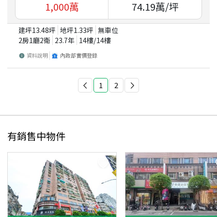
1,000
萬
74.19
萬/坪
建坪
13.48
坪
地坪
1.33
坪
無車位
2房1廳2衛
23.7
年
14
樓/
14
樓
資料說明
內政部實價登錄
1
2
有銷售中物件