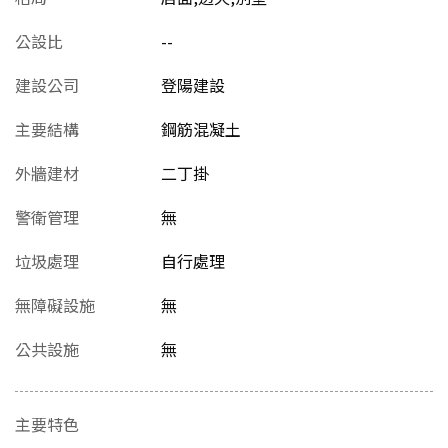
公設比
--
建設公司
登陽建設
主要結構
鋼筋混凝土
外牆建材
二丁掛
警衛管理
無
垃圾處理
自行處理
無障礙設施
無
公共設施
無
主要特色