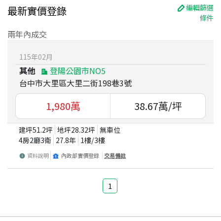
編輯篩選
最新實價登錄
條件
兩年內成交
115
年
02
月
其他
登陽公園市NO5
台中市大里區大里二街198巷3號
1,980
萬
38.67
萬/坪
建坪
51.2
坪
地坪
28.32
坪
無車位
4房2廳3衛
27.8
年
1
樓/
3
樓
資料說明
內政部實價登錄
交易備註
1