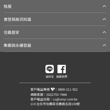
租屋
實登與房訊知識
信義居家
集團與永續發展
加好友
追蹤我們
客戶權益專線
：
0800-211-922
網路客服：
(02)2755-7666
客戶權益信箱：
cs@sinyi.com.tw
110 台北市信義區信義路五段100號