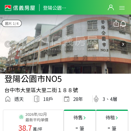
登陽公園市NO5
圖片 1/4
登陽公園市NO5
台中市大里區大里二街１８８號
透天
18戶
28
年
3、4層
2026年/02月
待售
待租
最新平均單價
-
-
38.7
筆
筆
萬/坪