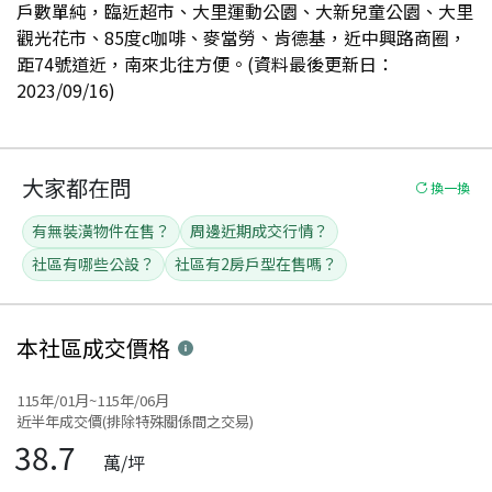
戶數單純，臨近超市、大里運動公園、大新兒童公園、大里
觀光花市、85度c咖啡、麥當勞、肯德基，近中興路商圈，
距74號道近，南來北往方便。(資料最後更新日：
2023/09/16)
大家都在問
換一換
有無裝潢物件在售？
周邊近期成交行情？
社區有哪些公設？
社區有2房戶型在售嗎？
本社區
成交價格
115年/01月~115年/06月
近半年成交價(排除特殊關係間之交易)
38.7
萬/坪