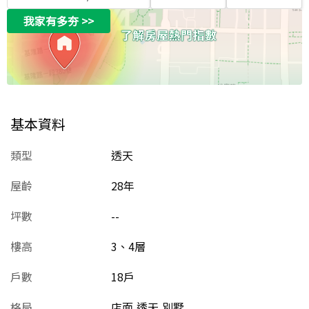
我家有多夯
>>
基本資料
類型
透天
屋齡
28
年
坪數
--
樓高
3、4層
戶數
18戶
格局
店面,透天,別墅