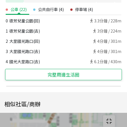
公車
(
22
)
公共自行車
(
4
)
停車場
(
4
)
0
德芳兒童公園(回)
3.3
分鐘 /
228m
1
德芳兒童公園(去)
3
分鐘 /
224m
2
大里國光路口(回)
4
分鐘 /
301m
3
大里國光路口(去)
4
分鐘 /
301m
4
國光大里路口(去)
6.1
分鐘 /
430m
完整周邊生活圈
相似社區/商辦