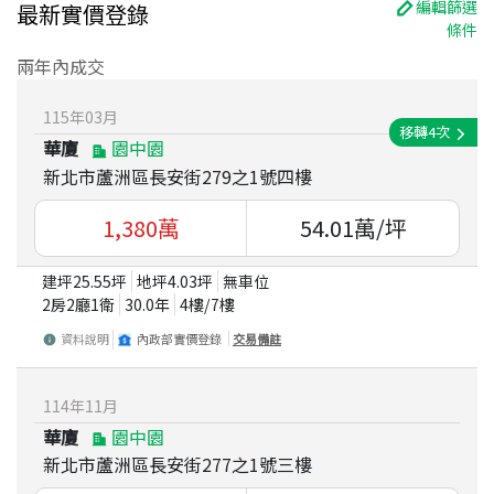
編輯篩選
最新實價登錄
條件
兩年內成交
115
年
03
月
移轉
4
次
華廈
園中園
新北市蘆洲區長安街279之1號四樓
1,380
萬
54.01
萬/坪
建坪
25.55
坪
地坪
4.03
坪
無車位
2房2廳1衛
30.0
年
4
樓/
7
樓
資料說明
內政部實價登錄
交易備註
114
年
11
月
華廈
園中園
新北市蘆洲區長安街277之1號三樓