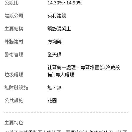
公設比
14.30%~14.90%
建設公司
英利建設
主要結構
鋼筋混凝土
外牆建材
方塊磚
警衛管理
全天候
社區統一處理，專區堆置(無冷藏設
垃圾處理
備),專人處理
無障礙設施
無，無
公共設施
花園
主要特色