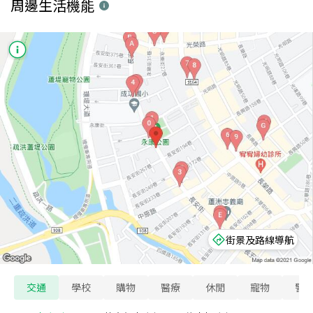
周邊生活機能
街景及路線導航
交通
學校
購物
醫療
休閒
寵物
警