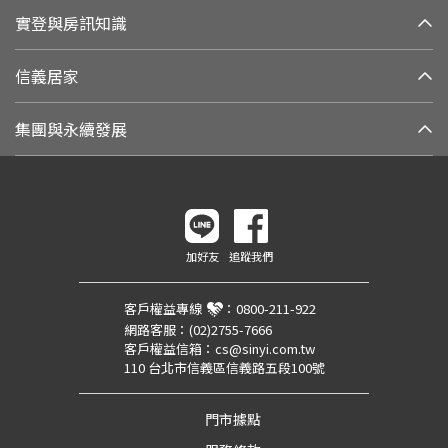
實登與房訊知識
信義居家
集團與永續發展
加好友
追蹤我們
客戶權益專線
：
0800-211-922
網路客服：
(02)2755-7666
客戶權益信箱：
cs@sinyi.com.tw
110 台北市信義區信義路五段100號
門市據點