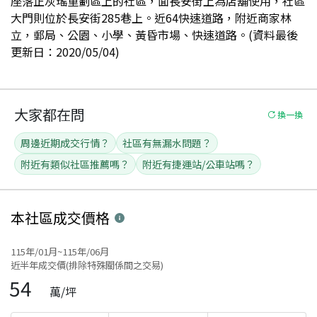
座落正灰瑤重劃區上的社區，面長安街上為店舖使用，社區
大門則位於長安街285巷上。近64快速道路，附近商家林
立，郵局、公園、小學、黃昏市場、快速道路。(資料最後
更新日：2020/05/04)
大家都在問
換一換
周邊近期成交行情？
社區有無漏水問題？
附近有類似社區推薦嗎？
附近有捷運站/公車站嗎？
本社區
成交價格
115年/01月~115年/06月
近半年成交價(排除特殊關係間之交易)
54
萬/坪