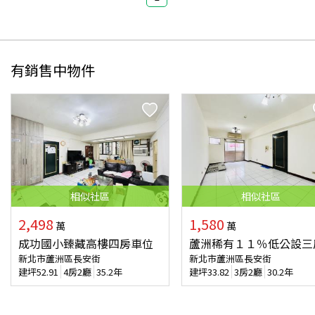
有銷售中物件
相似
社區
相似
社區
2,498
1,580
萬
萬
成功國小臻藏高樓四房車位
蘆洲稀有１１％低公設三
新北市蘆洲區長安街
新北市蘆洲區長安街
建坪
52.91
4房2廳
35.2年
建坪
33.82
3房2廳
30.2年