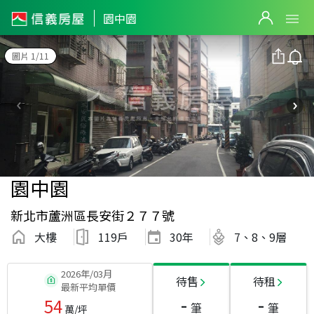
園中園
圖片 1/11
園中園
新北市蘆洲區長安街２７７號
大樓
119戶
30
年
7、8、9層
2026年/03月
待售
待租
最新平均單價
-
-
54
筆
筆
萬/坪