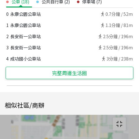
公車
(
18
)
公共自行車
(
2
)
停車場
(
7
)
0
永康公園公車站
0.7
分鐘 /
52m
1
永康公園公車站
1.1
分鐘 /
81m
2
長安街一公車站
2.5
分鐘 /
196m
3
長安街一公車站
2.5
分鐘 /
196m
4
成功國小公車站
3
分鐘 /
238m
完整周邊生活圈
相似社區/商辦