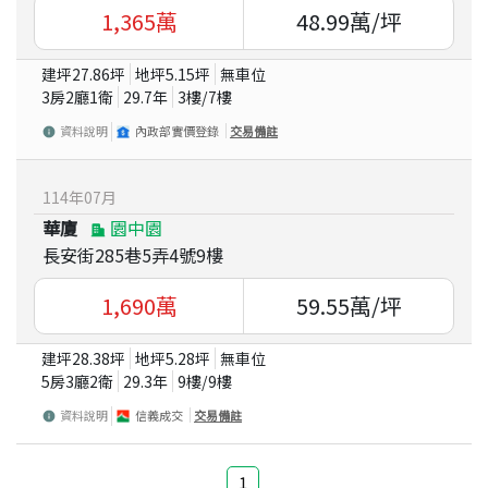
1,365
萬
48.99
萬/坪
建坪
27.86
坪
地坪
5.15
坪
無車位
3房2廳1衛
29.7
年
3
樓/
7
樓
資料說明
內政部實價登錄
交易備註
114
年
07
月
華廈
園中園
長安街285巷5弄4號9樓
1,690
萬
59.55
萬/坪
建坪
28.38
坪
地坪
5.28
坪
無車位
5房3廳2衛
29.3
年
9
樓/
9
樓
資料說明
信義成交
交易備註
1