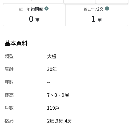
詢問度
成交
近一年
近五年
0
1
筆
筆
基本資料
類型
大樓
屋齡
30
年
坪數
--
樓高
7、8、9層
戶數
119戶
格局
2房,3房,4房