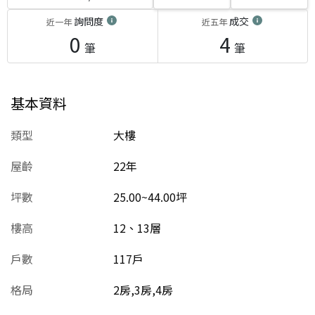
詢問度
成交
近一年
近五年
0
4
筆
筆
基本資料
類型
大樓
屋齡
22
年
坪數
25.00~44.00坪
樓高
12、13層
戶數
117戶
格局
2房,3房,4房