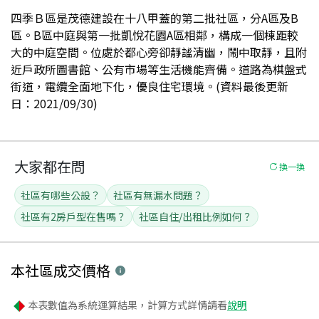
四季Ｂ區是茂德建設在十八甲蓋的第二批社區，分A區及B
區。B區中庭與第一批凱悅花園A區相鄰，構成一個棟距較
大的中庭空間。位處於都心旁卻靜謐清幽，鬧中取靜，且附
近戶政所圖書館、公有市場等生活機能齊備。道路為棋盤式
街道，電纜全面地下化，優良住宅環境。(資料最後更新
日：2021/09/30)
大家都在問
換一換
社區有哪些公設？
社區有無漏水問題？
社區有2房戶型在售嗎？
社區自住/出租比例如何？
本社區
成交價格
本表數值為系統運算結果，計算方式詳情請看
說明