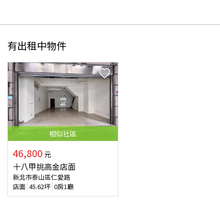
有出租中物件
相似
社區
46,800
元
十八甲挑高金店面
新北市泰山區仁愛路
店面
45.62
坪
0房1廳