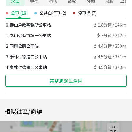
交通
學校
購物
醫療
休閒
寵物
重要
公車
(
18
)
公共自行車
(
2
)
停車場
(
7
)
0
泰山戶政事務所公車站
1.8
分鐘 /
146m
1
泰山公有市場一公車站
3
分鐘 /
242m
2
同興公園公車站
4.4
分鐘 /
350m
3
泰林仁德路口公車站
4.5
分鐘 /
371m
4
泰林仁德路口公車站
4.5
分鐘 /
373m
完整周邊生活圈
相似社區/商辦