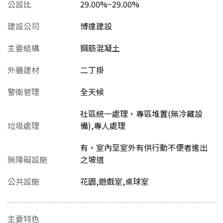
公設比
29.00%~29.00%
建設公司
博達建設
主要結構
鋼筋混凝土
外牆建材
二丁掛
警衛管理
全天候
社區統一處理，專區堆置(無冷藏設
垃圾處理
備),專人處理
有，室內至室外有供行動不便者進出
無障礙設施
之坡道
公共設施
花園,遊戲室,桌球室
主要特色