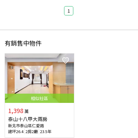
1
有銷售中物件
相似
社區
1,398
萬
泰山十八甲大兩房
新北市泰山區仁愛路
建坪
26.4
2房2廳
23.5年