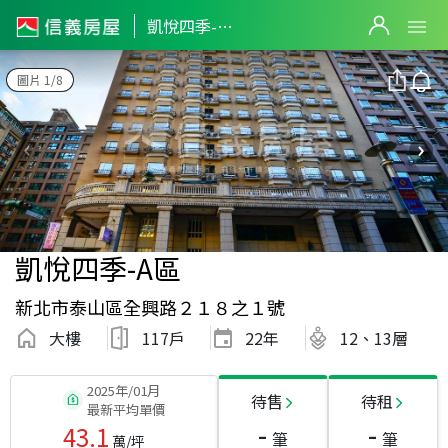
凱悅四季-A區
圖片 1/8
凱悅四季-A區
新北市泰山區全興路２１８之１號
大樓
117戶
22
年
12、13層
2025年/01月
待售
待租
最新平均單價
-
-
43.1
筆
筆
萬/坪