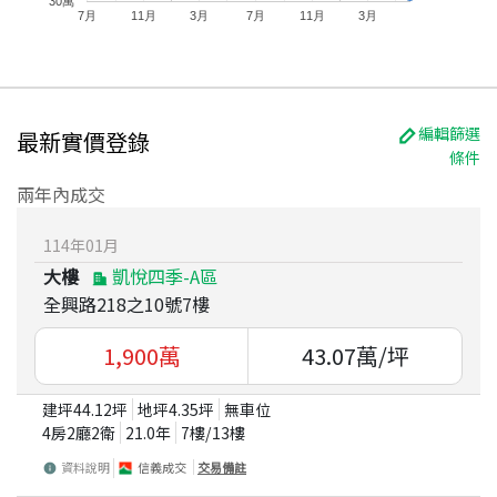
30萬
7月
11月
3月
7月
11月
3月
編輯篩選
最新實價登錄
條件
兩年內成交
114
年
01
月
大樓
凱悅四季-A區
全興路218之10號7樓
1,900
萬
43.07
萬/坪
建坪
44.12
坪
地坪
4.35
坪
無車位
4房2廳2衛
21.0
年
7
樓/
13
樓
資料說明
信義成交
交易備註