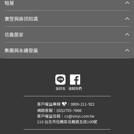
租屋
實登與房訊知識
信義居家
集團與永續發展
加好友
追蹤我們
客戶權益專線
：
0800-211-922
網路客服：
(02)2755-7666
客戶權益信箱：
cs@sinyi.com.tw
110 台北市信義區信義路五段100號