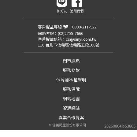
加好友
追蹤我們
客戶權益專線
：
0800-211-922
網路客服：
(02)2755-7666
客戶權益信箱：
cs@sinyi.com.tw
110 台北市信義區信義路五段100號
門市據點
服務條款
保障隱私權聲明
服務保障
網站地圖
資源網站
異業合作提案
©
信義房屋股份有限公司
20260804.b53805