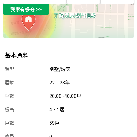
我家有多夯
>>
基本資料
類型
別墅/透天
屋齡
22、23
年
坪數
20.00~40.00坪
樓高
4、5層
戶數
59戶
格局
0