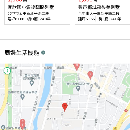
宜欣國小震後臨路別墅
豐邑椰城震後美別墅
台中市太平區新平路二段
台中市太平區新平路二段
建坪
63.66
3房3廳
24.0年
建坪
63.66
3房3廳
24.0年
周邊生活機能