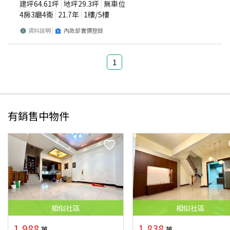
建坪
64.61
坪
地坪
29.3
坪
無車位
4房3廳4衛
21.7
年
1
樓/
5
樓
資料說明
內政部實價登錄
1
有銷售中物件
相似
社區
相似
社區
1,988
1,838
萬
萬