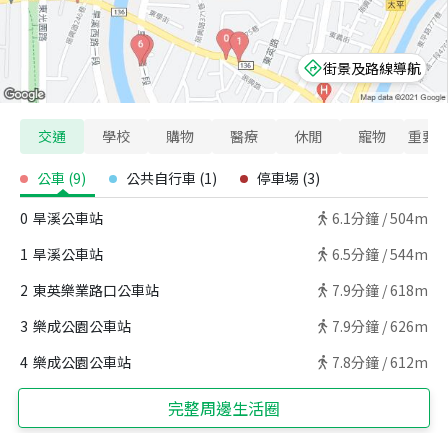
街景及路線導航
交通
學校
購物
醫療
休閒
寵物
重要
公車
(
9
)
公共自行車
(
1
)
停車場
(
3
)
0
旱溪公車站
6.1
分鐘 /
504m
1
旱溪公車站
6.5
分鐘 /
544m
2
東英樂業路口公車站
7.9
分鐘 /
618m
3
樂成公園公車站
7.9
分鐘 /
626m
4
樂成公園公車站
7.8
分鐘 /
612m
完整周邊生活圈