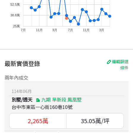
52.5萬
38.8萬
25萬
7月
11月
3月
7月
11月
3月
編輯篩選
最新實價登錄
條件
兩年內成交
114
年
06
月
別墅/透天
九期 旱新段 鳳凰墅
台中市東區一心街160巷10號
2,265
萬
35.05
萬/坪