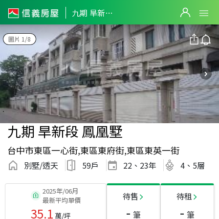
九期 旱新段 鳳凰墅
圖片 1/8
九期 旱新段 鳳凰墅
台中市東區一心街,東區東府街,東區東英一街
別墅/透天
59戶
22、23
年
4、5層
2025年/06月
待售
待租
最新平均單價
-
-
35.1
筆
筆
萬/坪