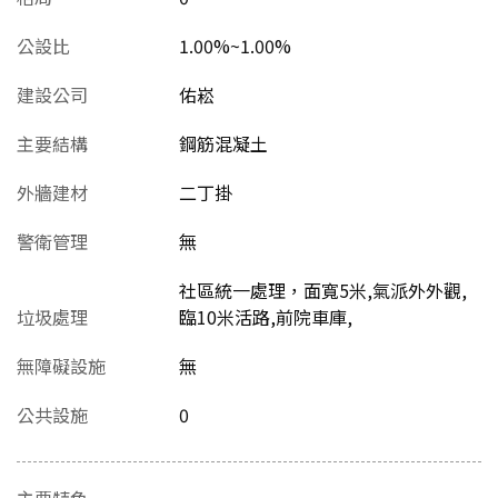
公設比
1.00%~1.00%
建設公司
佑崧
主要結構
鋼筋混凝土
外牆建材
二丁掛
警衛管理
無
社區統一處理，面寬5米,氣派外外觀,
垃圾處理
臨10米活路,前院車庫,
無障礙設施
無
公共設施
0
主要特色