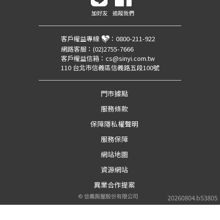
加好友
追蹤我們
客戶權益專線
：
0800-211-922
網路客服：
(02)2755-7666
客戶權益信箱：
cs@sinyi.com.tw
110 台北市信義區信義路五段100號
門市據點
服務條款
保障隱私權聲明
服務保障
網站地圖
資源網站
異業合作提案
©
信義房屋股份有限公司
20260804.b53805