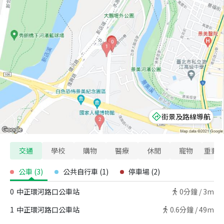
街景及路線導航
交通
學校
購物
醫療
休閒
寵物
重要
公車
(
3
)
公共自行車
(
1
)
停車場
(
2
)
0
中正環河路口公車站
0
分鐘 /
3m
1
中正環河路口公車站
0.6
分鐘 /
49m