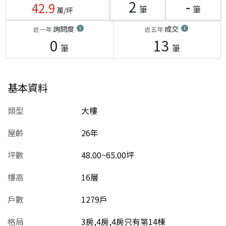
2
-
42.9
筆
筆
萬/坪
詢問度
成交
近一年
近五年
0
13
筆
筆
基本資料
類型
大樓
屋齡
26
年
坪數
48.00~65.00坪
樓高
16層
戶數
1279戶
格局
3房,4房,4房只有第14棟