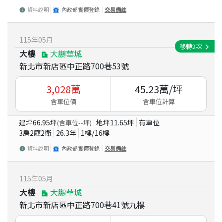
資料說明
內政部實價登錄
交易備註
115
年
05
月
移轉
2
次
大樓
大鵬華城
新北市新店區中正路700巷53號
3,028
萬
45.23
萬/坪
含車位價
含車位計算
建坪
66.95
坪
地坪
11.65
坪
有車位
(含車位
--
坪)
3房2廳2衛
26.3
年
1
樓/
16
樓
資料說明
內政部實價登錄
交易備註
115
年
05
月
大樓
大鵬華城
新北市新店區中正路700巷41號九樓