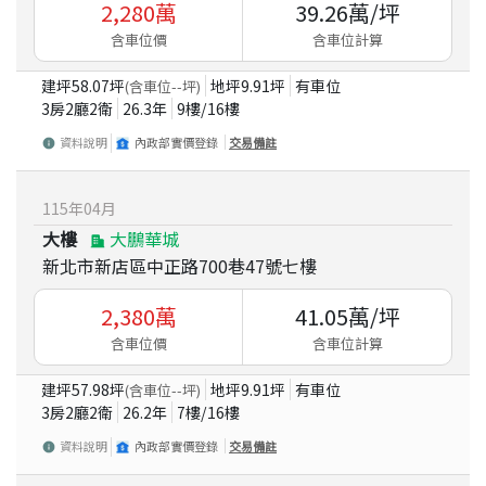
2,280
萬
39.26
萬/坪
含車位價
含車位計算
建坪
58.07
坪
地坪
9.91
坪
有車位
(含車位
--
坪)
3房2廳2衛
26.3
年
9
樓/
16
樓
資料說明
內政部實價登錄
交易備註
115
年
04
月
大樓
大鵬華城
新北市新店區中正路700巷47號七樓
2,380
萬
41.05
萬/坪
含車位價
含車位計算
建坪
57.98
坪
地坪
9.91
坪
有車位
(含車位
--
坪)
3房2廳2衛
26.2
年
7
樓/
16
樓
資料說明
內政部實價登錄
交易備註