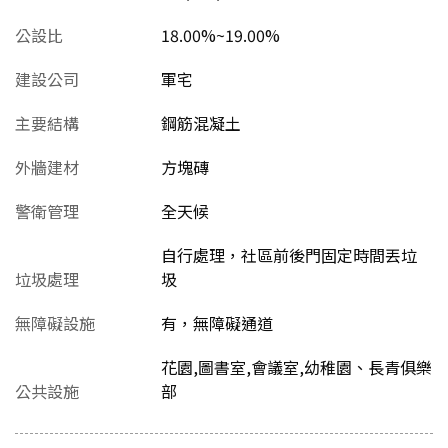
公設比
18.00%~19.00%
建設公司
軍宅
主要結構
鋼筋混凝土
外牆建材
方塊磚
警衛管理
全天候
自行處理，社區前後門固定時間丟垃
垃圾處理
圾
無障礙設施
有，無障礙通道
花園,圖書室,會議室,幼稚園、長青俱樂
公共設施
部