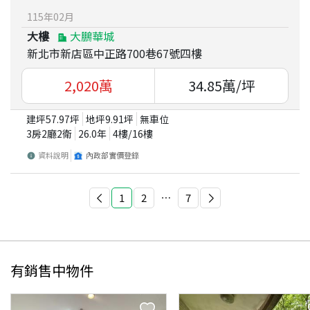
115
年
02
月
大樓
大鵬華城
新北市新店區中正路700巷67號四樓
2,020
萬
34.85
萬/坪
建坪
57.97
坪
地坪
9.91
坪
無車位
3房2廳2衛
26.0
年
4
樓/
16
樓
資料說明
內政部實價登錄
1
2
⋯
7
有銷售中物件