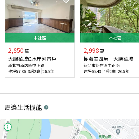
本
社區
本
社區
2,850
2,998
萬
萬
大鵬華城Ω水岸河景戶
樹海美四房｜大鵬華城
新北市新店區中正路
新北市新店區中正路
建坪
57.86
3房2廳
26.5年
建坪
65.43
4房2廳
26.5年
周邊生活機能