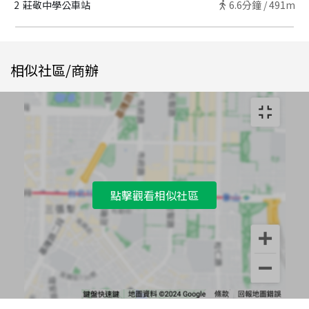
2
莊敬中學公車站
6.6
分鐘 /
491m
相似社區/商辦
點擊觀看相似社區