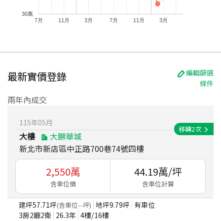
30萬
7月
11月
3月
7月
11月
3月
編輯篩選
最新實價登錄
條件
兩年內成交
115
年
05
月
移轉
2
次
大樓
大鵬華城
新北市新店區中正路700巷74號四樓
2,550
萬
44.19
萬/坪
含車位價
含車位計算
建坪
57.71
坪
地坪
9.79
坪
有車位
(含車位
--
坪)
3房2廳2衛
26.3
年
4
樓/
16
樓