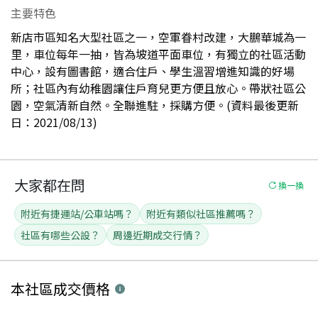
主要特色
新店市區知名大型社區之一，空軍眷村改建，大鵬華城為一
里，車位每年一抽，皆為坡道平面車位，有獨立的社區活動
中心，設有圖書館，適合住戶、學生溫習增進知識的好場
所；社區內有幼稚園讓住戶育兒更方便且放心。帶狀社區公
園，空氣清新自然。全聯進駐，採購方便。(資料最後更新
日：2021/08/13)
大家都在問
換一換
附近有捷運站/公車站嗎？
附近有類似社區推薦嗎？
社區有哪些公設？
周邊近期成交行情？
本社區
成交價格