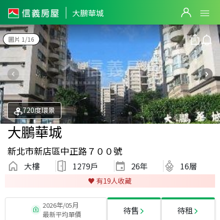
大鵬華城
圖片 1/16
720度環景
大鵬華城
新北市新店區中正路７００號
大樓
1279戶
26
年
16層
♥️ 有
19
人收藏
2026年/05月
待售
待租
最新平均單價