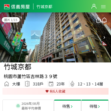
竹城京都
圖片 1/15
竹城京都
桃園市蘆竹區吉林路３９號
大樓
318戶
23
年
12、13、14層
♥️ 有
6
人收藏
2026年/05月
待售
待租
最新平均單價