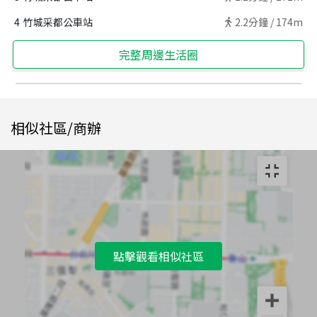
4
竹城采都公車站
2.2
分鐘 /
174m
完整周邊生活圈
相似社區/商辦
點擊觀看相似社區