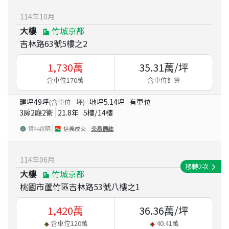
114
年
10
月
大樓
竹城京都
吉林路63號5樓之2
1,730
萬
35.31
萬/坪
含車位170萬
含車位計算
建坪
49
坪
地坪
5.14
坪
有車位
(含車位
--
坪)
3房2廳2衛
21.8
年
5
樓/
14
樓
資料說明
信義成交
交易備註
114
年
06
月
移轉
2
次
大樓
竹城京都
桃園市蘆竹區吉林路53號八樓之1
1,420
萬
36.36
萬/坪
含車位
120
萬
40.41
萬