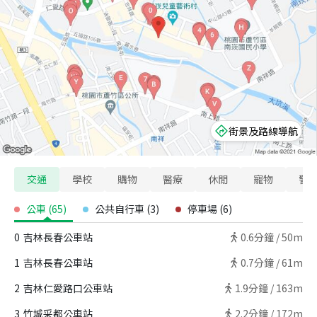
街景及路線導航
交通
學校
購物
醫療
休閒
寵物
警
公車
(
65
)
公共自行車
(
3
)
停車場
(
6
)
0
吉林長春公車站
0.6
分鐘 /
50m
1
吉林長春公車站
0.7
分鐘 /
61m
2
吉林仁愛路口公車站
1.9
分鐘 /
163m
3
竹城采都公車站
2.2
分鐘 /
172m