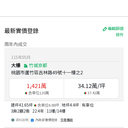
編輯篩選
最新實價登錄
條件
兩年內成交
115
年
05
月
大樓
竹城京都
桃園市蘆竹區吉林路49號十一樓之2
1,421
萬
34.12
萬/坪
含車位
120
萬
37.42
萬
建坪
41.65
坪
地坪
4.4
坪
有車位
含車位
6.88
坪
3房2廳2衛
22.4
年
11
樓/
14
樓
資料說明
內政部實價登錄
交易備註