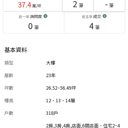
2
-
37.4
筆
筆
萬/坪
詢問度
成交
近一年
近五年
0
4
筆
筆
基本資料
類型
大樓
屋齡
23
年
坪數
26.52~56.49坪
樓高
12、13、14層
戶數
318戶
2房,3房,4房,店面,6間店面、住宅2~4