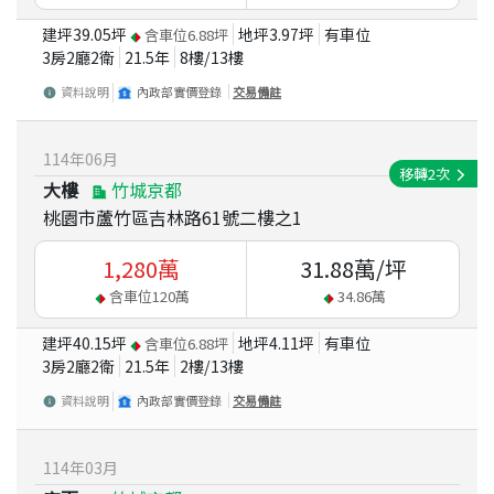
建坪
39.05
坪
地坪
3.97
坪
有車位
含車位
6.88
坪
3房2廳2衛
21.5
年
8
樓/
13
樓
資料說明
內政部實價登錄
交易備註
114
年
06
月
移轉
2
次
大樓
竹城京都
桃園市蘆竹區吉林路61號二樓之1
1,280
萬
31.88
萬/坪
含車位
120
萬
34.86
萬
建坪
40.15
坪
地坪
4.11
坪
有車位
含車位
6.88
坪
3房2廳2衛
21.5
年
2
樓/
13
樓
資料說明
內政部實價登錄
交易備註
114
年
03
月