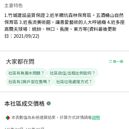
主要特色
1.竹城建設品質保證 2.近羊稠坑森林保育區。五酒桶山自然
保育區 3.近長流美術館，讓喜愛藝術的人大呼過癮 4.近多座
高爾夫球場：統帥、林口、長庚、東方等(資料最後更新
日：2021/09/22)
大家都在問
換一換
社區有無漏水問題？
社區自住/出租比例如何？
社區有2房戶型在售嗎？
社區垃圾處理方式？
本社區
成交價格
本表數值為系統運算結果，計算方式詳情請看
說明