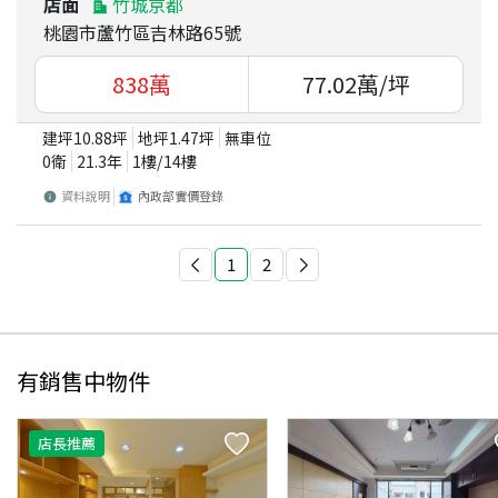
店面
竹城京都
桃園市蘆竹區吉林路65號
838
萬
77.02
萬/坪
建坪
10.88
坪
地坪
1.47
坪
無車位
0衛
21.3
年
1
樓/
14
樓
資料說明
內政部實價登錄
1
2
有銷售中物件
店長推薦