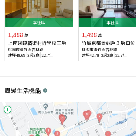
本
社區
本
社區
1,888
1,498
萬
萬
上南崁臨藝術村近學校三房
竹城京都景觀戶３房車位
桃園市蘆竹區吉林路
桃園市蘆竹區吉林路
建坪
48.69
3房3廳
22.7年
建坪
42.78
3房2廳
22.7年
周邊生活機能