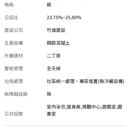
格局
房
公設比
23.75%~25.80%
建設公司
竹城建設
主要結構
鋼筋混凝土
外牆建材
二丁掛
警衛管理
全天候
垃圾處理
社區統一處理，專區堆置(無冷藏設備)
無障礙設施
無
室內泳池,健身房,視聽中心,遊戲室,圖
公共設施
書室