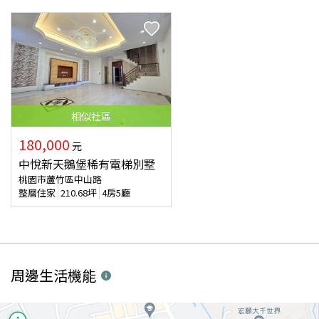
相似
社區
180,000
元
中悅新天鵝堡稀有電梯別墅
桃園市蘆竹區中山路
整層住家
210.68
坪
4房5廳
周邊生活機能