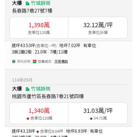
大樓
竹城靜崗
長春路7巷27號7樓
1,398
萬
32.12
萬/坪
含車位120萬
含車位計算
建坪
43.53
坪
地坪
7.02
坪
有車位
(含車位
--
坪)
3房2廳2衛
21.0
年
7
樓/
11
樓
資料說明
信義成交
交易備註
114
年
09
月
大樓
竹城靜崗
桃園市蘆竹區長春路7巷21號四樓
1,340
萬
31.03
萬/坪
含車位
120
萬
34.71
萬
建坪
43.18
坪
地坪
6.93
坪
有車位
含車位
8.04
坪