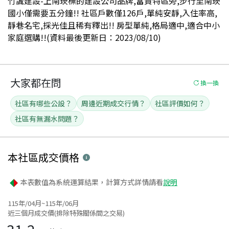
竹誠建設-上南崁標的建設公司品牌,富貴特區旁,步行至南崁
國小僅需要五分鐘!! 社區戶數僅126戶,單純安靜,入住率高,
靜巷名宅,採光佳且稀有釋出!! 房型單純,格局適中,適合中小
家庭選購!!(資料最後更新日：2023/08/10)
大家都在問
換一換
社區有哪些公設？
周邊近期成交行情？
社區評價如何？
社區有無漏水問題？
本社區
成交價格
本表數值為系統運算結果，計算方式詳情請看
說明
115年/04月~115年/06月
近三個月成交價(排除特殊關係間之交易)