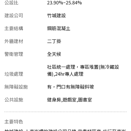
公設比
23.90%~25.84%
建設公司
竹城建設
主要結構
鋼筋混凝土
外牆建材
二丁掛
警衛管理
全天候
社區統一處理，專區堆置(無冷藏設
垃圾處理
備),24hr專人處理
無障礙設施
有，門口有無障礙斜坡
公共設施
健身房,遊戲室,圖書室
主要特色