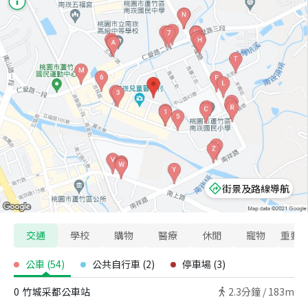
街景及路線導航
交通
學校
購物
醫療
休閒
寵物
重要
公車
(
54
)
公共自行車
(
2
)
停車場
(
3
)
0
竹城采都公車站
2.3
分鐘 /
183m