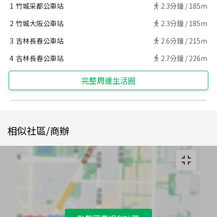
1
竹城采都公車站
2.3
分鐘 /
185m
2
竹城大阪公車站
2.3
分鐘 /
185m
3
吉林長春公車站
2.6
分鐘 /
215m
4
吉林長春公車站
2.7
分鐘 /
226m
完整周邊生活圈
相似社區/商辦