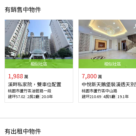
有銷售中物件
相似
社區
相似
社區
1,988
7,800
萬
萬
溪畔私家院，雙車位配置
中悅新天鵝堡裝潢透天別
桃園市蘆竹區油管路一段
桃園市蘆竹區中山路
建坪
57.02
2房2廳
20.0年
建坪
210.69
4房5廳
19.1年
有出租中物件