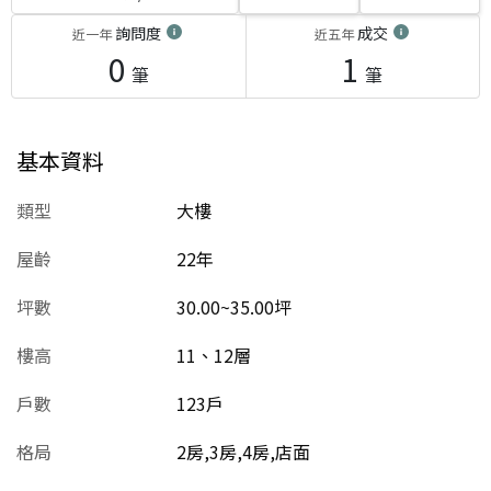
詢問度
成交
近一年
近五年
0
1
筆
筆
基本資料
類型
大樓
屋齡
22
年
坪數
30.00~35.00坪
樓高
11、12層
戶數
123戶
格局
2房,3房,4房,店面