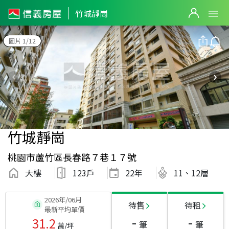
竹城靜崗
圖片 1/12
竹城靜崗
桃園市蘆竹區長春路７巷１７號
大樓
123戶
22
年
11、12層
2026年/06月
待售
待租
最新平均單價
-
-
31.2
筆
筆
萬/坪