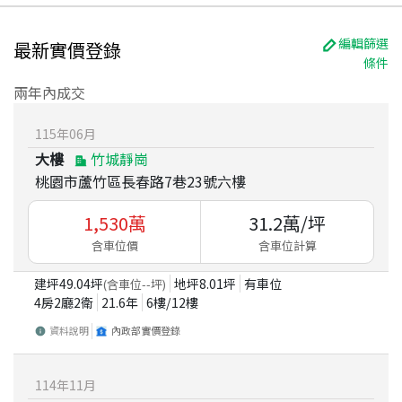
編輯篩選
最新實價登錄
條件
兩年內成交
115
年
06
月
大樓
竹城靜崗
桃園市蘆竹區長春路7巷23號六樓
1,530
萬
31.2
萬/坪
含車位價
含車位計算
建坪
49.04
坪
地坪
8.01
坪
有車位
(含車位
--
坪)
4房2廳2衛
21.6
年
6
樓/
12
樓
資料說明
內政部實價登錄
114
年
11
月