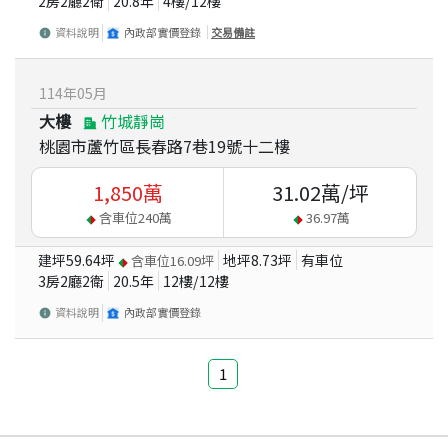
2房2廳2衛
20.8
年
4
樓/
12
樓
資料說明
內政部實價登錄
交易備註
114
年
05
月
大樓
竹城靜崗
桃園市蘆竹區長春路7巷19號十二樓
1,850
萬
31.02
萬/坪
含車位
240
萬
36.97
萬
建坪
59.64
坪
地坪
8.73
坪
有車位
含車位
16.09
坪
3房2廳2衛
20.5
年
12
樓/
12
樓
資料說明
內政部實價登錄
1