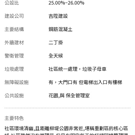
公設比
25.00%~26.00%
建設公司
吉陞建設
主要結構
鋼筋混凝土
外牆建材
二丁掛
警衛管理
全天候
垃圾處理
社區統一處理，垃圾子母車
無障礙設施
有，大門口有 但電梯出入口有樓梯
公共設施
花園,與 保全管理室
主要特色
社區環境清幽,且距離柳堤公園非常近,堪稱重劃區的核心區