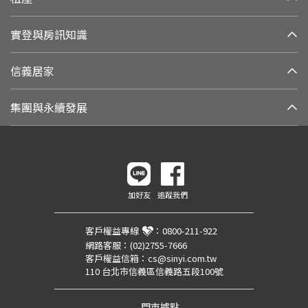
實登與房訊知識
信義居家
集團與永續發展
加好友
追蹤我們
客戶權益專線
：
0800-211-922
網路客服：
(02)2755-7666
客戶權益信箱：
cs@sinyi.com.tw
110 台北市信義區信義路五段100號
門市據點