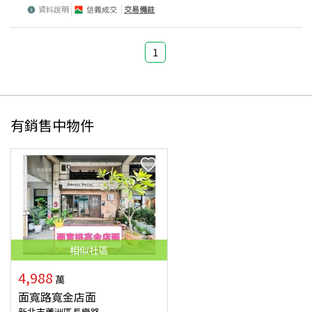
資料說明
信義成交
交易備註
1
有銷售中物件
相似
社區
4,988
萬
面寬路寬金店面
新北市蘆洲區長樂路