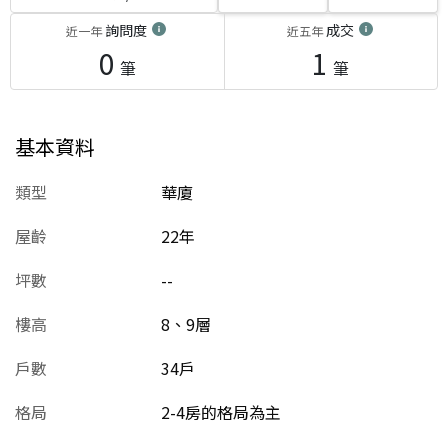
詢問度
成交
近一年
近五年
0
1
筆
筆
基本資料
類型
華廈
屋齡
22
年
坪數
--
樓高
8、9層
戶數
34戶
格局
2-4房的格局為主