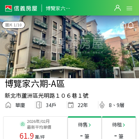
博覽家六期-A區
圖片 1/10
博覽家六期-A區
新北市蘆洲區光明路１０６巷１號
華廈
34戶
22
年
8、9層
2026年/02月
待售
待租
最新平均單價
-
-
61.9
筆
筆
萬/坪