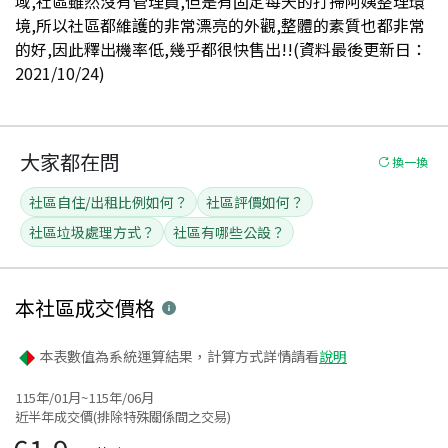
域,社區雖然沒有管理員,但是有固定每天的打掃阿姨整理環
境,所以社區都維護的非常漂亮的外觀,整體的素質也都非常
的好,因此釋出機率低,幾乎都很快售出!!(資料最後更新日：
2021/10/24)
大家都在問
換一換
社區自住/出租比例如何？
社區評價如何？
社區垃圾處理方式？
社區有哪些公設？
本社區
成交價格
本表數值為系統運算結果，計算方式詳情請看
說明
115年/01月~115年/06月
近半年成交價(排除特殊關係間之交易)