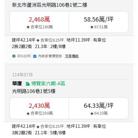
新北市蘆洲區光明路106巷1號二樓
2,468
萬
58.56
萬/坪
含車位
180
萬
67.51
萬
建坪
42.14
坪
地坪
11.39
坪
有車位
含車位
8.25
坪
2房2廳2衛
21.3
年
2
樓/
8
樓
資料說明
內政部實價登錄
交易備註
114
年
07
月
華廈
博覽家六期-A區
光明路106巷1號5樓
2,430
萬
64.33
萬/坪
含車位
250
萬
64.33
萬
建坪
42.14
坪
地坪
11.39
坪
有車位
含車位
8.25
坪
3房2廳2衛
21.1
年
5
樓/
8
樓