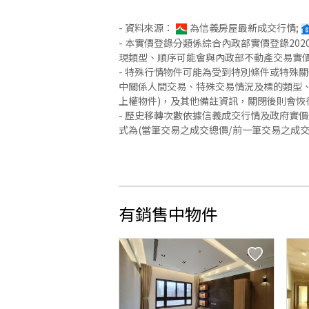
- 資料來源：
為信義房屋最新成交行情;
- 本實價登錄分類係綜合內政部實價登錄2
現類型、順序可能會與內政部不動產交易實
- 特殊行情物件可能為受到特別條件或特殊
中關係人間交易、特殊交易情況及標的類型、
上權物件)，及其他備註資訊，關閉後則會恢
- 歷史移轉次數依據信義成交行情及政府實
式為(當筆交易之成交總價/前一筆交易之成
有銷售中物件