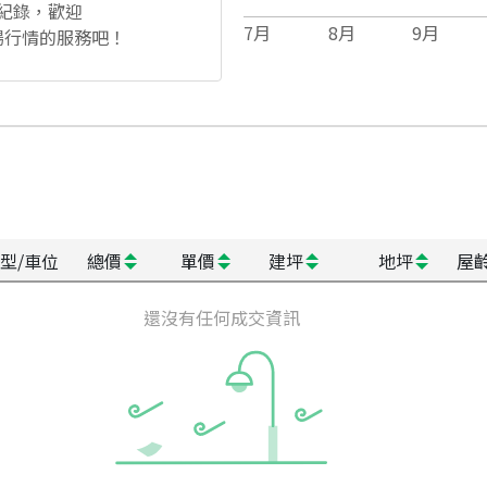
紀錄，歡迎
7
月
8
月
9
月
場行情的服務吧！
型/車位
總價
單價
建坪
地坪
屋
還沒有任何成交資訊