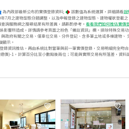
為內政部最新公布的實價登錄資料;
該數值為系統運算，詳細請看
說
020年7月之建物型態分類調整，以及申報登錄之建物型態、建物權狀登載
價查詢服務網之搜尋結果有所差異，請斟酌參考。
看看我們如何推估實價
關係影響所造成，詳情請參考頁面之粉色「備註資訊」欄。排除特殊交易
與政府有關之交易、僅車位交易、分件登記、含多筆土地或多棟建物、 交
復顯示。
價登錄資訊推估，再由系統比對當筆與前一筆實價登錄，交易明細完全吻
交總價)-1，計算百分比至小數點後兩位；可能與實際交易有所落差，資料