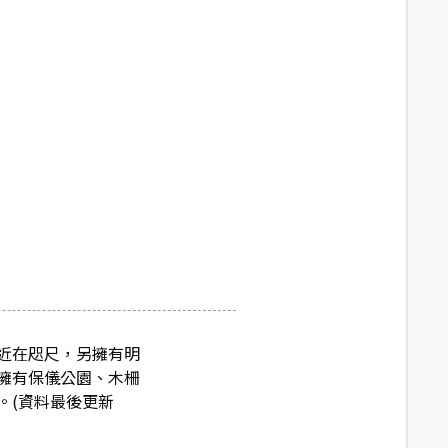
近在咫尺，另擁有明
擁有保儀公園、木柵
。(資料最後更新