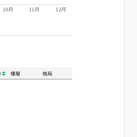
10
月
11
月
12
月
齡
樓層
格局