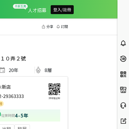
人才招募
登入/註冊
分享
訂閱
１０弄２號
20
年
8層
木新店
2-29363333
掃碼電話聊
4-5年
從業時間
出租
租屋