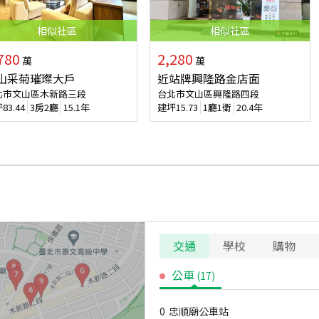
相似
社區
相似
社區
780
2,280
萬
萬
山采菊璀璨大戶
近站牌興隆路金店面
北市文山區木新路三段
台北市文山區興隆路四段
坪
83.44
3房2廳
15.1年
建坪
15.73
1廳1衛
20.4年
交通
學校
購物
公車
(
17
)
0
忠順廟公車站