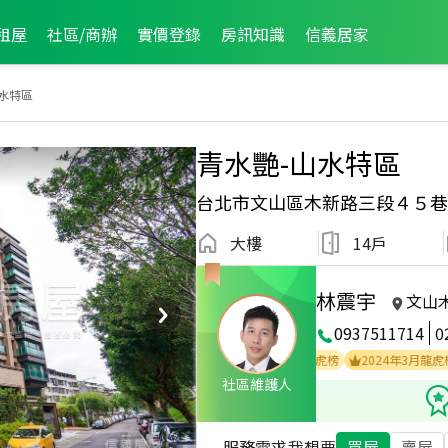
租屋
社區/商辦
實價登錄
房訊知識
信義居家
水特區
青水艷-山水特區
台北市文山區木新路三段４５巷
大樓
14戶
林震宇
文山
0937511714
0
百萬經紀人員
2025年10月龍虎榜
2024年6月龍虎榜
2024年3月龍虎榜
社區維護人
服務需求
我想要
買屋
賣屋