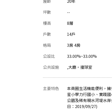
屋齡
20
年
坪數
--
樓高
8層
戶數
14戶
格局
3房 4房
公設比
33.00%~33.00%
公共設施
,大廳，撞球室
主要特色
本商圈生活機能便利，擁
星小學力行國小、實踐國
公園及稀有親水河堤水岸
日：2019/09/27)