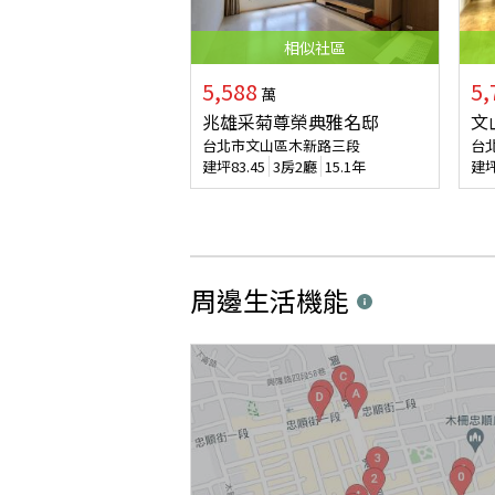
相似
社區
5,588
5,
萬
兆雄采菊尊榮典雅名邸
文
台北市文山區木新路三段
台
建坪
83.45
3房2廳
15.1年
建
周邊生活機能