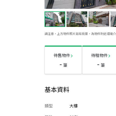
請注意，上方物件照片如有街景，為物件附近環境介
待售物件
待租物件
-
-
筆
筆
基本資料
類型
大樓