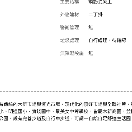
主要結構
鋼筋混凝土
外牆建材
二丁掛
警衛管理
無
垃圾處理
自行處理，待確認
無障礙設施
無
有傳統的木新市場與恆光市場，現代化的頂好市場與全聯社等，
小、明道國小、實踐國中、景美女中等學校，皆屬木新商圈，並
公園，設有完善步道及自行車步道，可謂一自給自足舒適生活圈