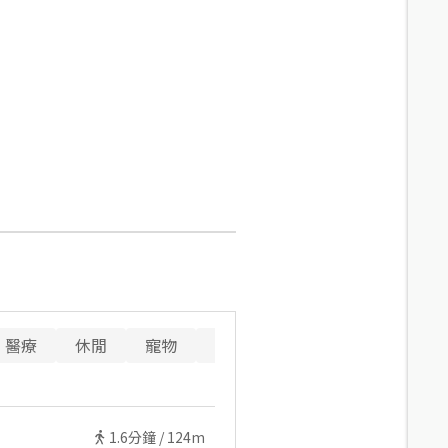
醫療
休閒
寵物
警消
重要設施
1.6
分鐘 /
124m