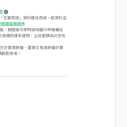
明
之「主要用途」資料推估而成，故資料呈
登錄類型與順序
功能，開啟後可即時排除顯示申報備註
易標的僅有建物、土地面積為0(含地
合方計算漲跌幅，當筆交易漲跌幅計算
請斟酌參考。