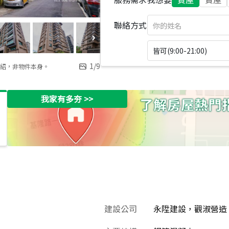
聯絡方式
皆可(9:00-21:00)
1
/
9
紹，非物件本身。
我家有多夯
>>
建設公司
永陞建設，觀淑營造