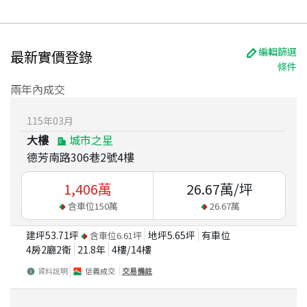
編輯篩選
最新實價登錄
條件
兩年內成交
115
年
03
月
大樓
城市之星
德芳南路306巷2號4樓
1,406
萬
26.67
萬/坪
含車位
150
萬
26.67
萬
建坪
53.71
坪
地坪
5.65
坪
有車位
含車位
6.61
坪
4房2廳2衛
21.8
年
4
樓/
14
樓
資料說明
信義成交
交易備註