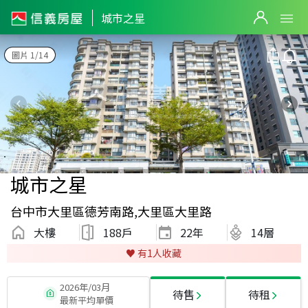
城市之星
圖片 1/14
城市之星
台中市大里區德芳南路,大里區大里路
大樓
188戶
22
年
14層
♥️ 有
1
人收藏
2026年/03月
待售
待租
最新平均單價