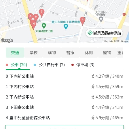
街景及路線導航
交通
學校
購物
醫療
休閒
寵物
重要
公車
(
20
)
公共自行車
(
2
)
停車場
(
3
)
0
下內新公車站
4.2
分鐘 /
340m
1
下內村公車站
4.5
分鐘 /
359m
2
下內新公車站
4.5
分鐘 /
362m
3
下田寮公車站
4.4
分鐘 /
341m
4
臺中兒童藝術館公車站
5.9
分鐘 /
465m