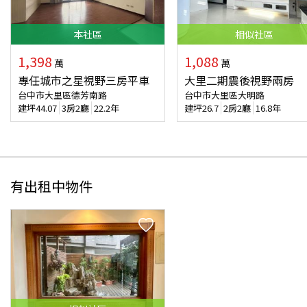
本
社區
相似
社區
1,398
1,088
萬
萬
專任城市之星視野三房平車
大里二期震後視野兩房
台中市大里區德芳南路
台中市大里區大明路
建坪
44.07
3房2廳
22.2年
建坪
26.7
2房2廳
16.8年
有出租中物件