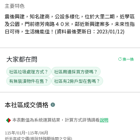
主要特色
震後興建，知名建商，公設多樣化，位於大里二期，近學區
及公園，門前德芳南路４０米，鄰近新興建案多，未來性指
日可待，生活機能佳！(資料最後更新日：2023/01/12)
大家都在問
換一換
社區垃圾處理方式？
社區周邊採買方便嗎？
有無裝潢物件在售？
社區有2房戶型在售嗎？
本社區
成交價格
本表數值為系統運算結果，計算方式詳情請看
說明
115年/01月~115年/06月
近半年成交價(排除特殊關係間之交易)