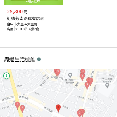
相似
社區
28,800
元
近德芳南路稀有店面
台中市大里區大里路
店面
21.85
坪
4房2廳
周邊生活機能