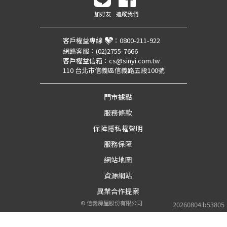
加好友
追蹤我們
客戶權益專線
：
0800-211-922
網路客服：
(02)2755-7666
客戶權益信箱：
cs@sinyi.com.tw
110 台北市信義區信義路五段100號
門市據點
服務條款
保障隱私權聲明
服務保障
網站地圖
資源網站
異業合作提案
©
信義房屋股份有限公司
20260804.b53805