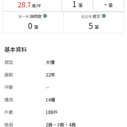
1
-
28.7
筆
筆
萬/坪
詢問度
成交
近一年
近五年
0
5
筆
筆
基本資料
類型
大樓
屋齡
22
年
坪數
--
樓高
14層
戶數
188戶
格局
2房，3房，4房