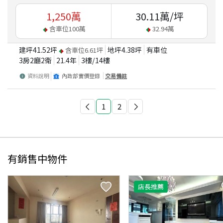
1,250
萬
30.11
萬/坪
含車位
100
萬
32.94
萬
建坪
41.52
坪
地坪
4.38
坪
有車位
含車位
6.61
坪
3房2廳2衛
21.4
年
3
樓/
14
樓
資料說明
內政部實價登錄
交易備註
1
2
有銷售中物件
店長推薦