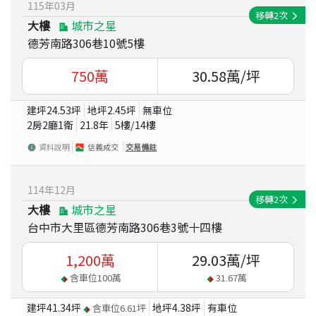
115
年
03
月
移轉
2
次
大樓
城市之星
德芳南路306巷10號5樓
750
萬
30.58
萬/坪
建坪
24.53
坪
地坪
2.45
坪
無車位
2房2廳1衛
21.8
年
5
樓/
14
樓
資料說明
信義成交
交易備註
114
年
12
月
移轉
2
次
大樓
城市之星
台中市大里區德芳南路306巷3號十四樓
1,200
萬
29.03
萬/坪
含車位
100
萬
31.67
萬
建坪
41.34
坪
地坪
4.38
坪
有車位
含車位
6.61
坪