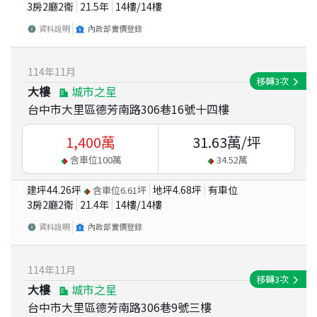
3房2廳2衛
21.5
年
14
樓/
14
樓
資料說明
內政部實價登錄
114
年
11
月
移轉
3
次
大樓
城市之星
台中市大里區德芳南路306巷16號十四樓
1,400
萬
31.63
萬/坪
含車位
100
萬
34.52
萬
建坪
44.26
坪
地坪
4.68
坪
有車位
含車位
6.61
坪
3房2廳2衛
21.4
年
14
樓/
14
樓
資料說明
內政部實價登錄
114
年
11
月
移轉
3
次
大樓
城市之星
台中市大里區德芳南路306巷9號三樓