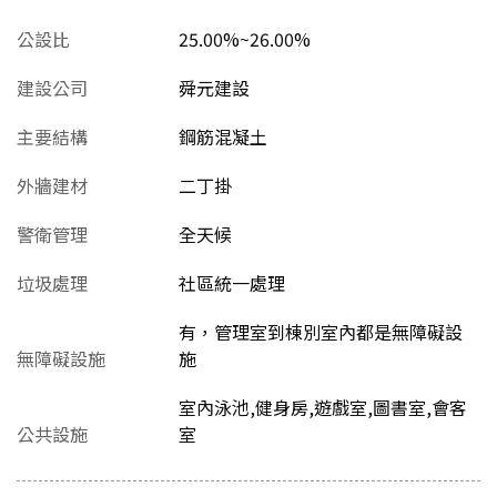
公設比
25.00%~26.00%
建設公司
舜元建設
主要結構
鋼筋混凝土
外牆建材
二丁掛
警衛管理
全天候
垃圾處理
社區統一處理
有，管理室到棟別室內都是無障礙設
無障礙設施
施
室內泳池,健身房,遊戲室,圖書室,會客
公共設施
室