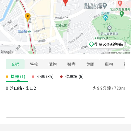
街景及路線導航
交通
學校
購物
醫療
休閒
寵物
警
捷運
(
1
)
公車
(
35
)
停車場
(
6
)
0
芝山站 - 出口2
9.9
分鐘 /
720m