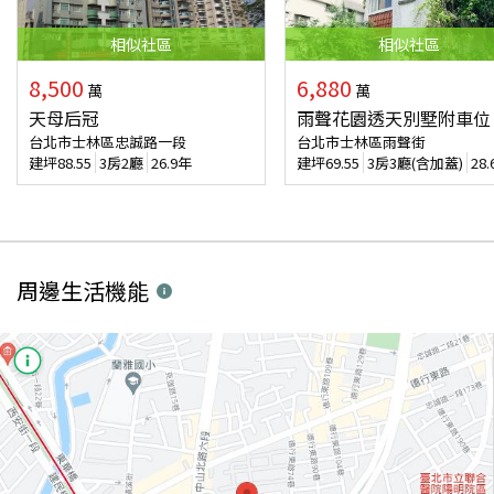
相似
社區
相似
社區
8,500
6,880
萬
萬
天母后冠
雨聲花園透天別墅附車位
台北市士林區忠誠路一段
台北市士林區雨聲街
建坪
88.55
3房2廳
26.9年
建坪
69.55
3房3廳(含加蓋)
28
周邊生活機能