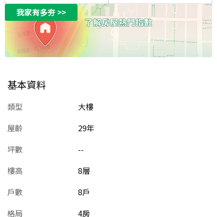
我家有多夯
>>
基本資料
類型
大樓
屋齡
29
年
坪數
--
樓高
8層
戶數
8戶
格局
4房