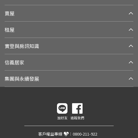
賣屋
租屋
實登與房訊知識
信義居家
集團與永續發展
加好友
追蹤我們
客戶權益專線
：
0800-211-922