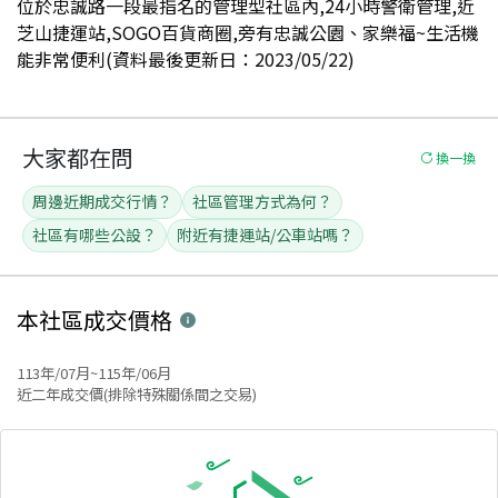
位於忠誠路一段最指名的管理型社區內,24小時警衛管理,近
芝山捷運站,SOGO百貨商圈,旁有忠誠公園、家樂福~生活機
能非常便利(資料最後更新日：2023/05/22)
大家都在問
換一換
周邊近期成交行情？
社區管理方式為何？
社區有哪些公設？
附近有捷運站/公車站嗎？
本社區
成交價格
113年/07月~115年/06月
近二年成交價(排除特殊關係間之交易)