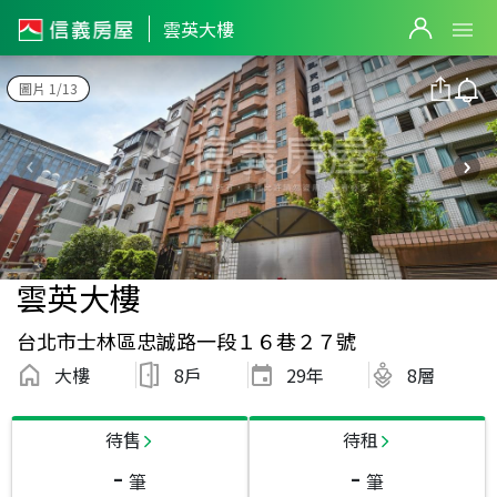
雲英大樓
圖片 1/13
雲英大樓
台北市士林區忠誠路一段１６巷２７號
大樓
8戶
29
年
8層
待售
待租
-
-
筆
筆