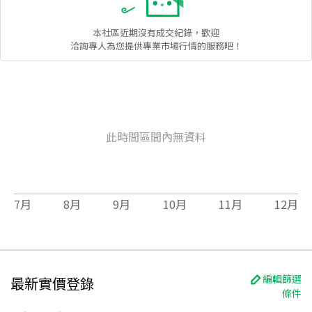
本社區
近期沒有成交紀錄，歡迎
洽詢專人為您提供專業市場行情的服務吧！
此時間區間內無資料
7
月
8
月
9
月
10
月
11
月
12
月
編輯篩選
最新實價登錄
條件