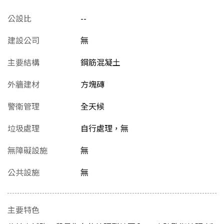
公設比
--
建設公司
無
主要結構
鋼筋混凝土
外牆建材
方塊磚
警衛管理
全天候
垃圾處理
自行處理，無
無障礙設施
無
公共設施
無
主要特色