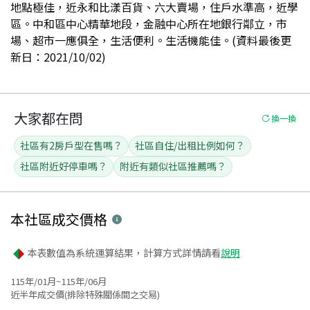
地點極佳，近永和比漾百貨、六大賣場，住戶水準高，近學
區。中和區中心精華地段，金融中心所在地銀行鄰立，市
場、超市一應俱全，生活便利。生活機能佳。(資料最後更
新日：2021/10/02)
大家都在問
換一換
社區有2房戶型在售嗎？
社區自住/出租比例如何？
社區附近好停車嗎？
附近有類似社區推薦嗎？
本社區
成交價格
本表數值為系統運算結果，計算方式詳情請看
說明
115年/01月~115年/06月
近半年成交價(排除特殊關係間之交易)