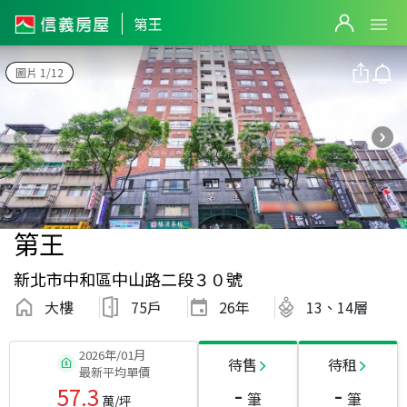
第王
圖片 1/12
第王
新北市中和區中山路二段３０號
大樓
75戶
26
年
13、14層
2026年/01月
待售
待租
最新平均單價
-
-
57.3
筆
筆
萬/坪