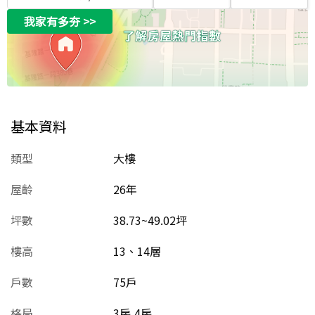
我家有多夯
>>
基本資料
類型
大樓
屋齡
26
年
坪數
38.73~49.02坪
樓高
13、14層
戶數
75戶
格局
3房,4房