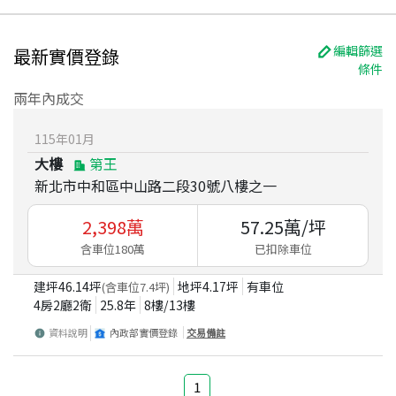
編輯篩選
最新實價登錄
條件
兩年內成交
115
年
01
月
大樓
第王
新北市中和區中山路二段30號八樓之一
2,398
萬
57.25
萬/坪
含車位180萬
已扣除車位
建坪
46.14
坪
地坪
4.17
坪
有車位
(含車位
7.4
坪)
4房2廳2衛
25.8
年
8
樓/
13
樓
資料說明
內政部實價登錄
交易備註
1