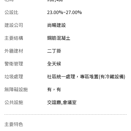
公設比
23.00%~27.00%
建設公司
尚暘建設
主要結構
鋼筋混凝土
外牆建材
二丁掛
警衛管理
全天候
垃圾處理
社區統一處理，專區堆置(有冷藏設備)
無障礙設施
有，有
公共設施
交誼廳,會議室
主要特色