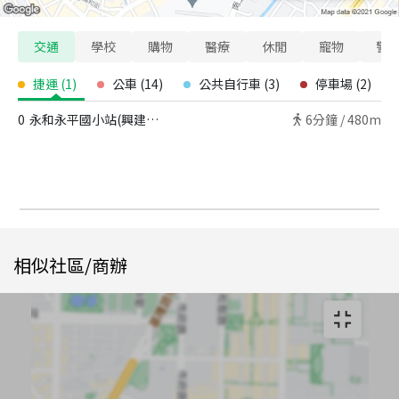
交通
學校
購物
醫療
休閒
寵物
警
捷運
(
1
)
公車
(
14
)
公共自行車
(
3
)
停車場
(
2
)
0
永和永平國小站(興建中) - 出口
6
分鐘 /
480m
相似社區/商辦