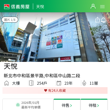
天悅
圖片 1/8
天悅
新北市中和區景平路,中和區中山路二段
大樓
254戶
23
年
11層
♥️ 有
24
人收藏
2026年/01月
待售
待租
最新平均單價