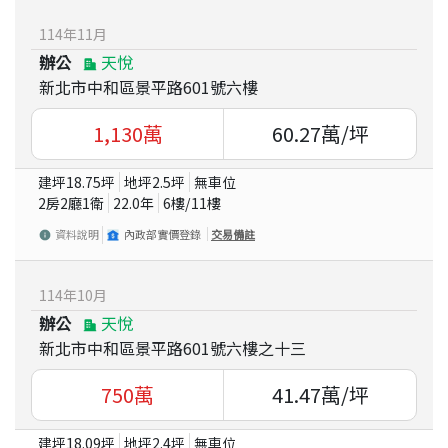
114
年
11
月
辦公
天悅
新北市中和區景平路601號六樓
1,130
萬
60.27
萬/坪
建坪
18.75
坪
地坪
2.5
坪
無車位
2房2廳1衛
22.0
年
6
樓/
11
樓
資料說明
內政部實價登錄
交易備註
114
年
10
月
辦公
天悅
新北市中和區景平路601號六樓之十三
750
萬
41.47
萬/坪
建坪
18.09
坪
地坪
2.4
坪
無車位