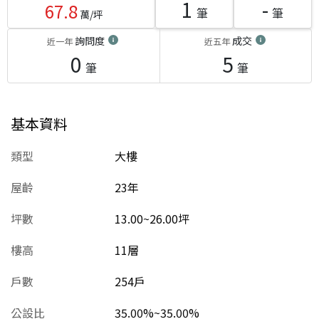
1
-
67.8
筆
筆
萬/坪
詢問度
成交
近一年
近五年
0
5
筆
筆
基本資料
類型
大樓
屋齡
23
年
坪數
13.00~26.00坪
樓高
11層
戶數
254戶
公設比
35.00%~35.00%