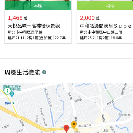
本
區
相似
1,468
2,000
萬
萬
天悅品味－高樓後棟景觀
中和站邊間漢皇Ｓｕｐｅ
新北市中和區景平路
新北市中和區中山路二段
建坪
21.11
2房1廳(含加蓋)
22.7年
建坪
25.2
1房2廳
18.6年
周邊生活機能