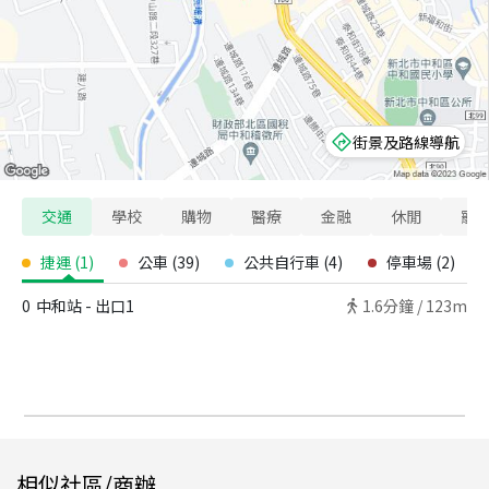
街景及路線導航
交通
學校
購物
醫療
金融
休閒
寵
捷運
(
1
)
公車
(
39
)
公共自行車
(
4
)
停車場
(
2
)
0
中和站 - 出口1
1.6
分鐘 /
123m
相似社區/商辦