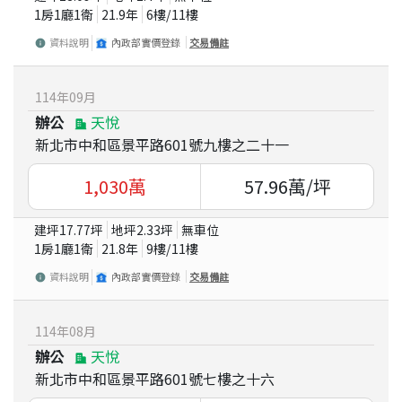
1房1廳1衛
21.9
年
6
樓/
11
樓
資料說明
內政部實價登錄
交易備註
114
年
09
月
辦公
天悅
新北市中和區景平路601號九樓之二十一
1,030
萬
57.96
萬/坪
建坪
17.77
坪
地坪
2.33
坪
無車位
1房1廳1衛
21.8
年
9
樓/
11
樓
資料說明
內政部實價登錄
交易備註
114
年
08
月
辦公
天悅
新北市中和區景平路601號七樓之十六