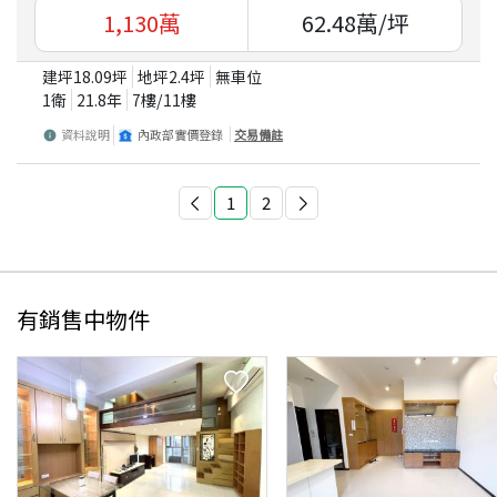
1,130
萬
62.48
萬/坪
建坪
18.09
坪
地坪
2.4
坪
無車位
1衛
21.8
年
7
樓/
11
樓
資料說明
內政部實價登錄
交易備註
1
2
有銷售中物件