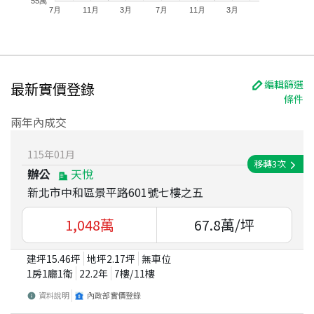
55萬
7月
11月
3月
7月
11月
3月
編輯篩選
最新實價登錄
條件
兩年內成交
115
年
01
月
移轉
3
次
辦公
天悅
新北市中和區景平路601號七樓之五
1,048
萬
67.8
萬/坪
建坪
15.46
坪
地坪
2.17
坪
無車位
1房1廳1衛
22.2
年
7
樓/
11
樓
資料說明
內政部實價登錄