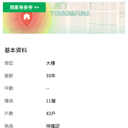
我家有多夯
>>
基本資料
類型
大樓
屋齡
30
年
坪數
--
樓高
11層
戶數
43戶
格局
待確認