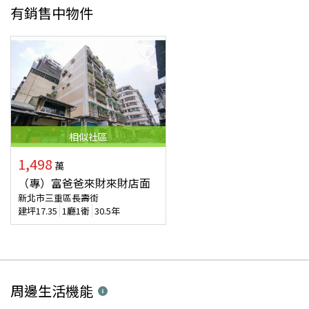
有銷售中物件
相似
社區
1,498
萬
（專）富爸爸來財來財店面
新北市三重區長壽街
建坪
17.35
1廳1衛
30.5年
周邊生活機能