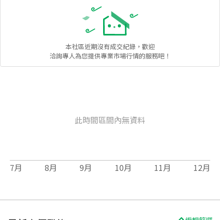
本社區
近期沒有成交紀錄，歡迎
洽詢專人為您提供專業市場行情的服務吧！
此時間區間內無資料
7
月
8
月
9
月
10
月
11
月
12
月
編輯篩選