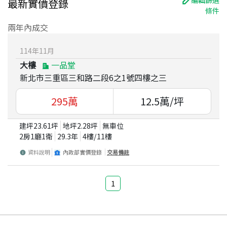
最新實價登錄
條件
兩年內成交
114
年
11
月
大樓
一品堂
新北市三重區三和路二段6之1號四樓之三
295
萬
12.5
萬/坪
建坪
23.61
坪
地坪
2.28
坪
無車位
2房1廳1衛
29.3
年
4
樓/
11
樓
資料說明
內政部實價登錄
交易備註
1