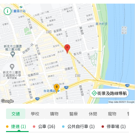
街景及路線導航
交通
學校
購物
醫療
休閒
寵物
警
捷運
(
1
)
公車
(
16
)
公共自行車
(
1
)
停車場
(
1
)