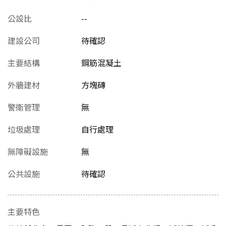
公設比
--
建設公司
待確認
主要結構
鋼筋混凝土
外牆建材
方塊磚
警衛管理
無
垃圾處理
自行處理
無障礙設施
無
公共設施
待確認
主要特色