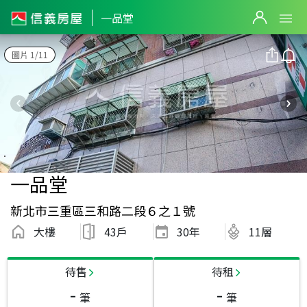
一品堂
圖片 1/11
一品堂
新北市三重區三和路二段６之１號
大樓
43戶
30
年
11層
待售
待租
-
-
筆
筆