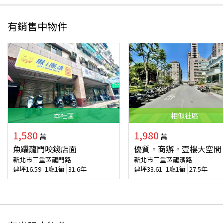
有銷售中物件
本
社區
相似
社區
1,580
1,980
萬
萬
魚躍龍門咬錢店面
優質。商辦。壹樓大空間
新北市三重區龍門路
新北市三重區龍濱路
建坪
16.59
1廳1衛
31.6年
建坪
33.61
1廳1衛
27.5年