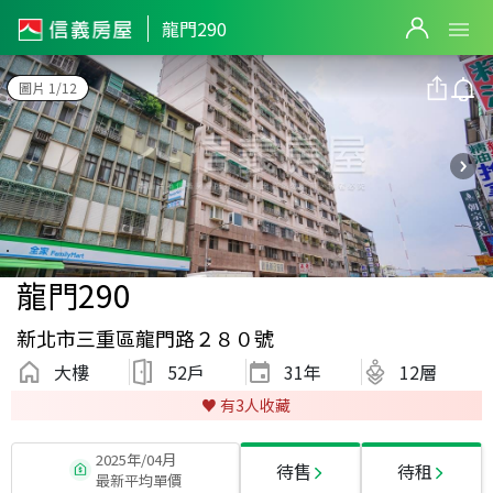
龍門290
圖片 1/12
龍門290
新北市三重區龍門路２８０號
大樓
52戶
31
年
12層
♥️ 有
3
人收藏
2025年/04月
待售
待租
最新平均單價