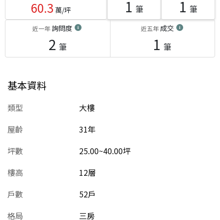
1
1
60.3
筆
筆
萬/坪
詢問度
成交
近一年
近五年
2
1
筆
筆
基本資料
類型
大樓
屋齡
31
年
坪數
25.00~40.00坪
樓高
12層
戶數
52戶
格局
三房