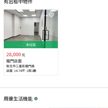
有出租中物件
本
社區
28,000
元
龍門店面
新北市三重區龍門路
店面
16.74
坪
1房1廳
周邊生活機能