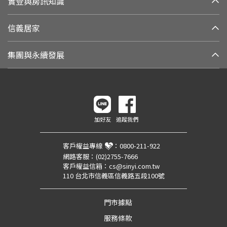
實登與房訊知識
信義居家
集團與永續發展
加好友
追蹤我們
客戶權益專線
：
0800-211-922
網路客服：
(02)2755-7666
客戶權益信箱：
cs@sinyi.com.tw
110 台北市信義區信義路五段100號
門市據點
服務條款