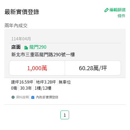
編輯篩選
最新實價登錄
條件
兩年內成交
114
年
04
月
店面
龍門290
新北市三重區龍門路290號一樓
1,000
萬
60.28
萬/坪
建坪
16.59
坪
地坪
3.28
坪
無車位
0衛
30.3
年
1
樓/
12
樓
資料說明
內政部實價登錄
1