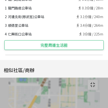
1
龍門路底公車站
0.3
分鐘 /
28m
2
河邊北街(慈武宮)公車站
3.1
分鐘 /
240m
3
順德里公車站
3.4
分鐘 /
264m
4
仁興街口公車站
3
分鐘 /
225m
完整周邊生活圈
相似社區/商辦