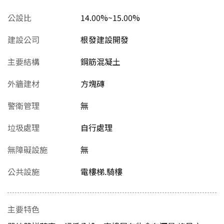
公設比
14.00%~15.00%
建設公司
根發建設開發
主要結構
鋼筋混凝土
外牆建材
方塊磚
警衛管理
無
垃圾處理
自行處理
無障礙設施
無
公共設施
電樓梯.騎樓
主要特色