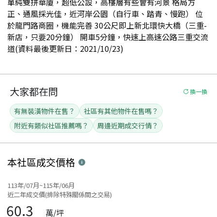
單純雙拼華廈，超低公設，高樓層有些會有河景 格局方
正、通風採光佳，近河岸公園（自行車、踏青、慢跑） 位
於龍門路商圈，機能完善 30公尺即上新北環快大橋（三重-
新店，只要20分鐘） 開車5分鐘，快速上高速公路三重交流
道(資料最後更新日：2021/10/23)
大家都在問
換一換
有無裝潢物件在售？
社區有其他物件在售嗎？
附近有類似社區推薦嗎？
周邊近期成交行情？
本社區
成交價格
113年/07月~115年/06月
近二年成交價(排除特殊關係間之交易)
60.3
萬/坪