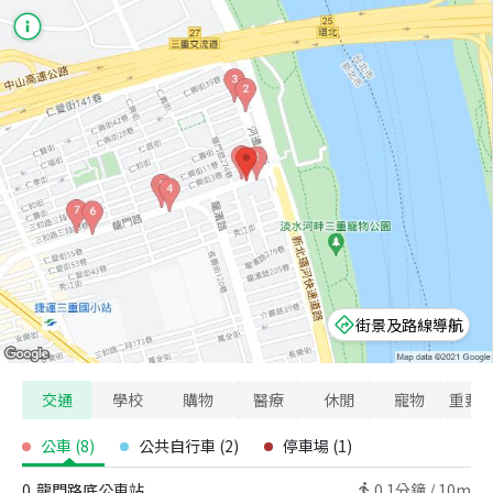
街景及路線導航
交通
學校
購物
醫療
休閒
寵物
重要
公車
(
8
)
公共自行車
(
2
)
停車場
(
1
)
0
龍門路底公車站
0.1
分鐘 /
10m