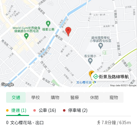
街景及路線導航
交通
學校
購物
醫療
休閒
寵物
捷運
(
1
)
公車
(
16
)
停車場
(
2
)
0
文心櫻花站 - 出口
7.8
分鐘 /
635m