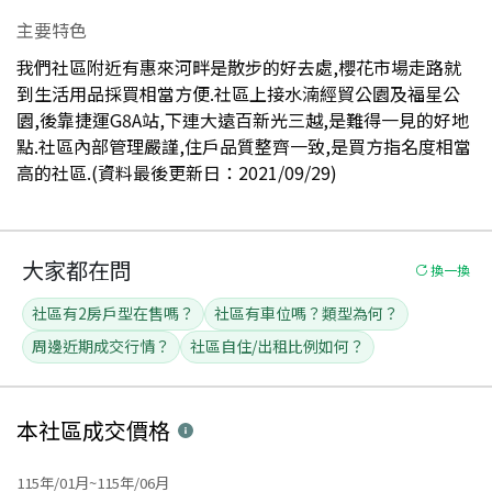
主要特色
我們社區附近有惠來河畔是散步的好去處,櫻花市場走路就
到生活用品採買相當方便.社區上接水湳經貿公園及福星公
園,後靠捷運G8A站,下連大遠百新光三越,是難得一見的好地
點.社區內部管理嚴謹,住戶品質整齊一致,是買方指名度相當
高的社區.(資料最後更新日：2021/09/29)
大家都在問
換一換
社區有2房戶型在售嗎？
社區有車位嗎？類型為何？
周邊近期成交行情？
社區自住/出租比例如何？
本社區
成交價格
115年/01月~115年/06月